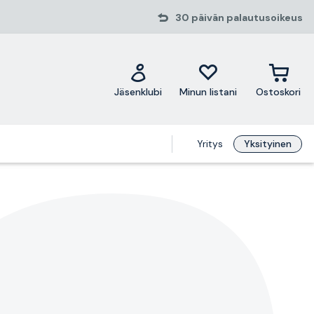
30 päivän palautusoikeus
Jäsenklubi
Minun listani
Ostoskori
Yritys
Yksityinen