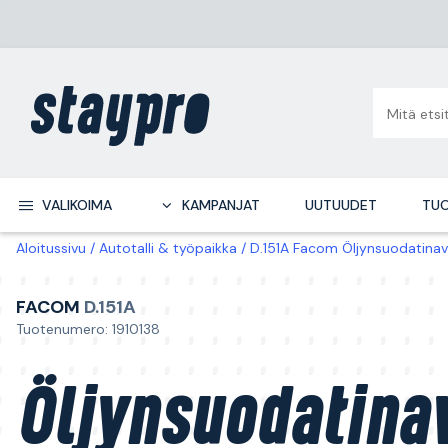
VALIKOIMA
KAMPANJAT
UUTUUDET
TUO
Aloitussivu
Autotalli & työpaikka
D.151A Facom Öljynsuodatinav
FACOM
D.151A
Tuotenumero: 1910138
Öljynsuodatina