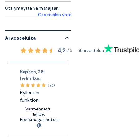
Ota yhteyttä valmistajaan
Ota meihin yhteyttä saadaksesi lisätietoja
Arvosteluita
4,2
9
arvostelua
/
5
Kapten
,
28
helmikuu
5,0
Fyller sin
funktion.
Varmennettu,
lähde:
Proffsmagasinet.se