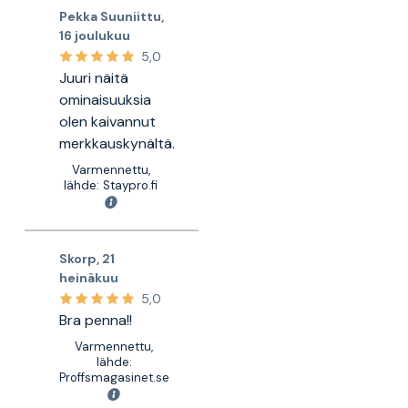
Pekka Suuniittu
,
16 joulukuu
5,0
Juuri näitä
ominaisuuksia
olen kaivannut
merkkauskynältä.
Varmennettu,
lähde: Staypro.fi
Skorp
,
21
heinäkuu
5,0
Bra penna!!
Varmennettu,
lähde:
Proffsmagasinet.se