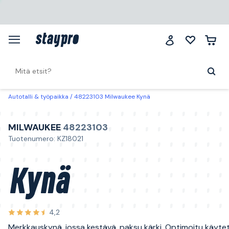
Autotalli & työpaikka
48223103 Milwaukee Kynä
MILWAUKEE
48223103
Tuotenumero: KZ18021
Kynä
4,2
Merkkauskynä, jossa kestävä, paksu kärki. Optimoitu käyte