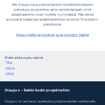
Me Stayprossa panostamme henkilökohtaiseen
palveluun ja pyrimme aina varmistamaan, että
asiakkaamme ovat todella tyytyväisiä. Yllä oleva
arvosana heijastaa asiakkaidemme arvioita Trustpilot-
palvelussa.
Katso kaikki arvosanat ja arvostelut täältä
Pidät ehkä myös näistä
Tilka
Adora
ASSA
Staypro - Kaikki kodin projekteihisi
Staypro on auttanut asiakkaita pohjoismaisilla markkinoilla