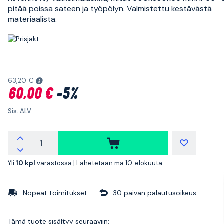
pitää poissa sateen ja työpölyn. Valmistettu kestävästä
materiaalista.
63,20 €
60,00 €
-5%
Sis. ALV
Yli
10 kpl
varastossa |
Lähetetään ma 10. elokuuta
Nopeat toimitukset
30 päivän palautusoikeus
Tämä tuote sisältyy seuraaviin: