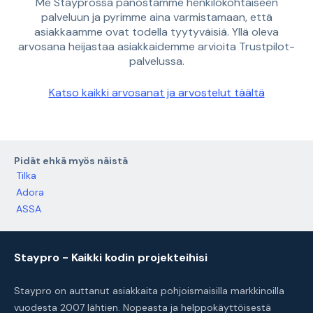
Me Stayprossa panostamme henkilökohtaiseen
palveluun ja pyrimme aina varmistamaan, että
asiakkaamme ovat todella tyytyväisiä. Yllä oleva
arvosana heijastaa asiakkaidemme arvioita Trustpilot-
palvelussa.
Katso kaikki arvosanat ja arvostelut täältä
Pidät ehkä myös näistä
Tilka
Adora
ASSA
Staypro - Kaikki kodin projekteihisi
Staypro on auttanut asiakkaita pohjoismaisilla markkinoilla
vuodesta 2007 lähtien. Nopeasta ja helppokäyttöisestä