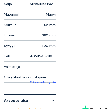
Sarja
Milwaukee Packout
Materiaali
Muovi
Korkeus
65 mm
Leveys
380 mm
Syvyys
500 mm
EAN
4058546286927
Valmistaja
Ota yhteyttä valmistajaan
Ota meihin yhteyttä saadaksesi lisätietoja
Arvosteluita