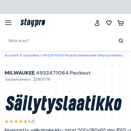
Autotalli & työpaikka
4932471064 Packout Milwaukee Säilytyslaatikko
MILWAUKEE
4932471064 Packout
Tuotenumero: 2290076
Säilytyslaatikko
5,0
Kevennetty valikoimalaukku, mitat 500x380x65 mm. IP65 -s