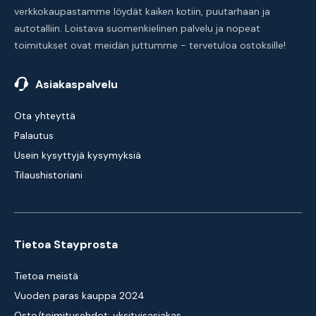
verkkokaupastamme löydät kaiken kotiin, puutarhaan ja
autotalliin. Loistava suomenkielinen palvelu ja nopeat
toimitukset ovat meidän juttumme - tervetuloa ostoksille!
Asiakaspalvelu
Ota yhteyttä
Palautus
Usein kysyttyjä kysymyksiä
Tilaushistoriani
Tietoa Stayprosta
Tietoa meistä
Vuoden paras kauppa 2024
Osto/toimitusehdot: yksityisasiakas