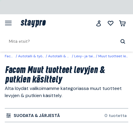
Facom
Autotalli & työpaikka
Autotalli & ajoneuvot
Levy- ja taivutuskoneet
Muut tuotteet levyjen & putkien käsittely
Facom Muut tuotteet levyjen &
putkien käsittely
Alta löydät valikoimamme kategoriassa muut tuotteet
levyjen & putkien käsittely.
SUODATA & JÄRJESTÄ
0 tuotetta