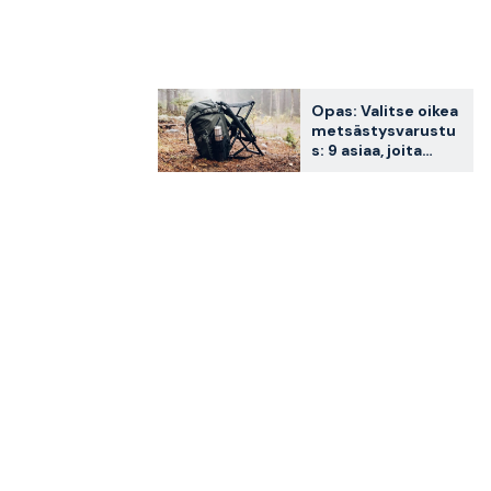
Opas: Valitse oikea
metsästysvarustu
s: 9 asiaa, joita
jokainen
metsästäjä
tarvitsee