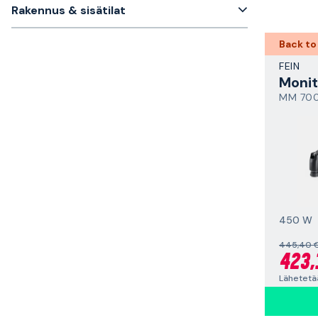
Rakennus & sisätilat
Back to
FEIN
Monit
MM 700
450 W
445,40 
423,
Lähetetää