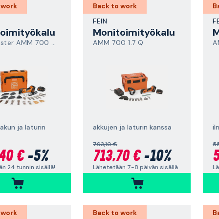
 work
Back to work
B
FEIN
F
oimityökalu
Monitoimityökalu
M
MultiMaster AMM 700 Max Top AS
AMM 700 1.7 Q
A
 akun ja laturin
akkujen ja laturin kanssa
il
793,10 €
5
40 €
-5%
713,70 €
-10%
5
n 24 tunnin sisällä!
Lähetetään 7-8 päivän sisällä
Lä
 work
Back to work
B