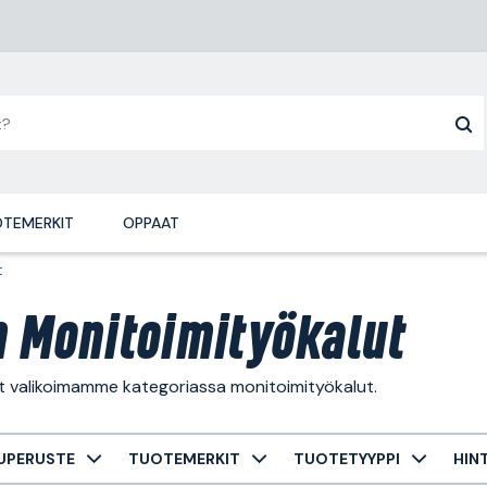
TEMERKIT
OPPAAT
t
n Monitoimityökalut
ät valikoimamme kategoriassa monitoimityökalut.
UPERUSTE
TUOTEMERKIT
TUOTETYYPPI
HIN