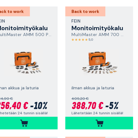
ack to work
Back to work
EIN
FEIN
onitoimityökalu
Monitoimityökalu
MultiMaster AMM 500 Plus Top AS
MultiMaster AMM 700 Max Top AS
5,0
man akkua ja laturia
ilman akkua ja laturia
84,90 €
409,20 €
56,40 €
-10%
388,70 €
-5%
hetetään 24 tunnin sisällä!
Lähetetään 24 tunnin sisällä!