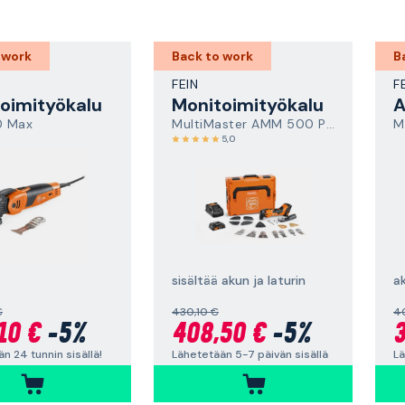
 work
Back to work
B
FEIN
F
oimityökalu
Monitoimityökalu
 Max
MultiMaster AMM 500 Plus Top AS
5,0
sisältää akun ja laturin
ak
€
430,10 €
4
10 €
-5%
408,50 €
-5%
3
n 24 tunnin sisällä!
Lähetetään 5-7 päivän sisällä
Lä