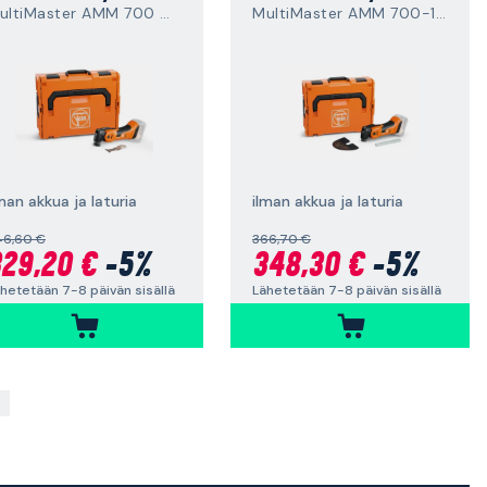
MultiMaster AMM 700 Max AS
MultiMaster AMM 700-1.7 Q AS
man akkua ja laturia
ilman akkua ja laturia
46,60 €
366,70 €
29,20 €
-5%
348,30 €
-5%
hetetään 7-8 päivän sisällä
Lähetetään 7-8 päivän sisällä