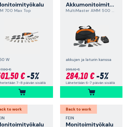
onitoimityökalu
Akkumonitoimityökalu
M 700 Max Top
MultiMaster AMM 500 AS
50 W
akkujen ja laturin kanssa
27,90 €
299,10 €
01,50 €
-5%
284,10 €
-5%
hetetään 7-8 päivän sisällä
Lähetetään 6-7 päivän sisällä
ack to work
Back to work
EIN
FEIN
onitoimityökalu
Monitoimityökalu