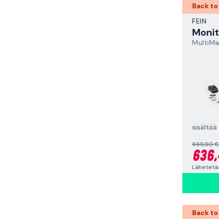
Back to
FEIN
Monit
sisältää
669,90 €
636,
Lähetetää
Back to