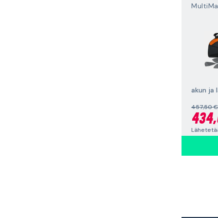
akun ja 
457,50 €
434,
Lähetetää