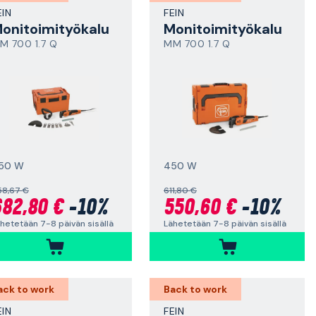
EIN
FEIN
onitoimityökalu
Monitoimityökalu
M 700 1.7 Q
MM 700 1.7 Q
50 W
450 W
58,67 €
611,80 €
82,80 €
-10%
550,60 €
-10%
hetetään 7-8 päivän sisällä
Lähetetään 7-8 päivän sisällä
ack to work
Back to work
EIN
FEIN