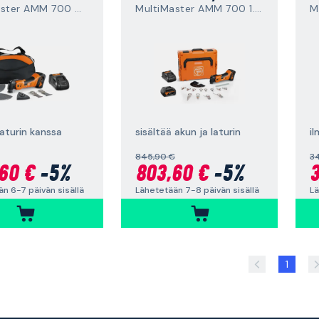
MultiMaster AMM 700 Max AS
MultiMaster AMM 700 1.7 Q
laturin kanssa
sisältää akun ja laturin
il
845,90 €
3
60 €
-5%
803,60 €
-5%
3
n 6-7 päivän sisällä
Lähetetään 7-8 päivän sisällä
Lä
1