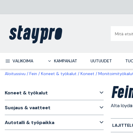
VALIKOIMA
KAMPANJAT
UUTUUDET
TUO
Aloitussivu
Fein
Koneet & työkalut
Koneet
Monitoimityökalu
Fei
Koneet & työkalut
Alta löyd
Suojaus & vaatteet
Autotalli & työpaikka
LAJITTEL