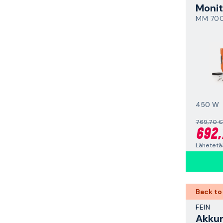
Monit
MM 700 
450 W
769,70 €
692,
Lähetetää
Back to
FEIN