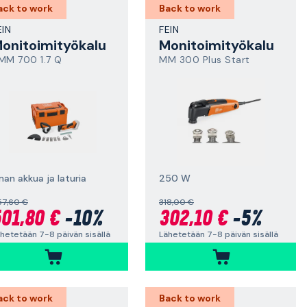
ack to work
Back to work
EIN
FEIN
onitoimityökalu
Monitoimityökalu
MM 700 1.7 Q
MM 300 Plus Start
man akkua ja laturia
250 W
57,60 €
318,00 €
01,80 €
-10%
302,10 €
-5%
hetetään 7-8 päivän sisällä
Lähetetään 7-8 päivän sisällä
ack to work
Back to work