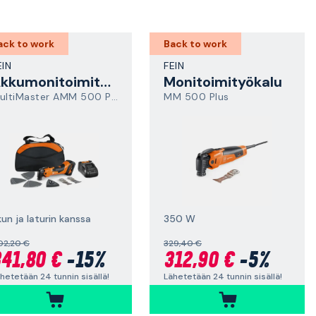
ack to work
Back to work
EIN
FEIN
Akkumonitoimityökalu
Monitoimityökalu
MultiMaster AMM 500 Plus
MM 500 Plus
un ja laturin kanssa
350 W
02,20 €
329,40 €
41,80 €
-15%
312,90 €
-5%
hetetään 24 tunnin sisällä!
Lähetetään 24 tunnin sisällä!