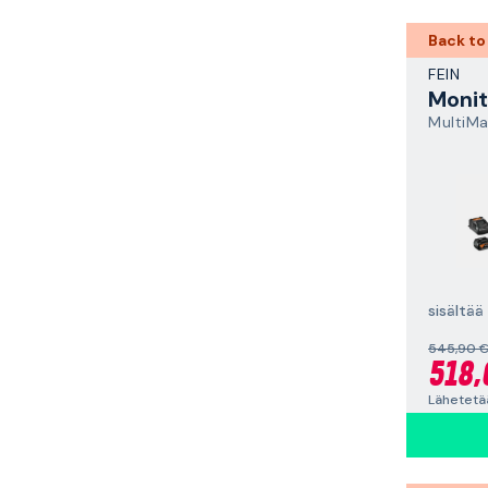
Back to
FEIN
Monit
sisältää
545,90 
518,
Lähetetää