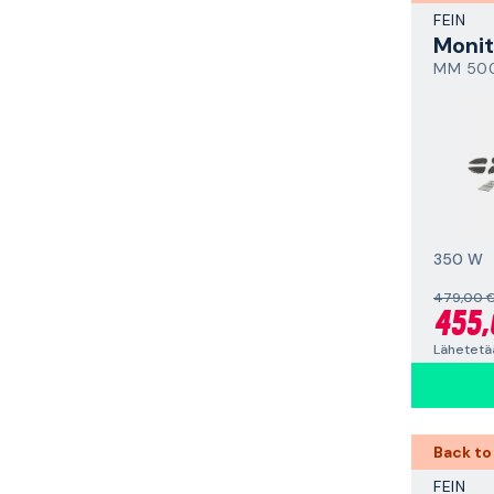
FEIN
Monit
MM 500
350 W
479,00 
455,
Lähetetää
Back to
FEIN