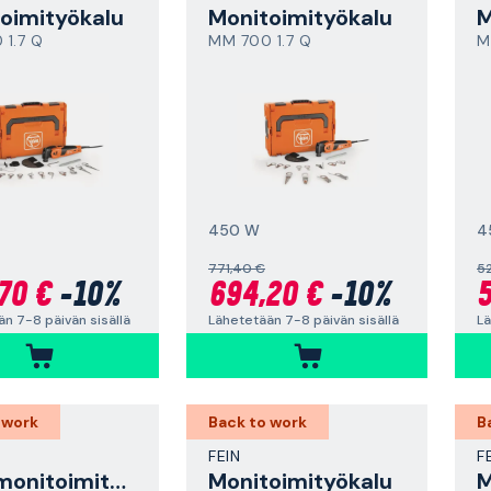
oimityökalu
Monitoimityökalu
M
1.7 Q
MM 700 1.7 Q
M
450 W
4
771,40 €
5
70 €
-10%
694,20 €
-10%
5
n 7-8 päivän sisällä
Lähetetään 7-8 päivän sisällä
Lä
 work
Back to work
B
FEIN
F
Akkumonitoimityökalu
Monitoimityökalu
M