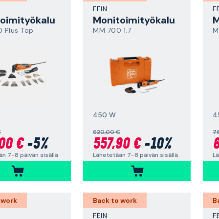
FEIN
F
oimityökalu
Monitoimityökalu
M
 Plus Top
MM 700 1.7
M
450 W
4
€
620,00 €
7
00 €
-5%
557,90 €
-10%
6
n 7-8 päivän sisällä
Lähetetään 7-8 päivän sisällä
Lä
 work
Back to work
B
FEIN
F