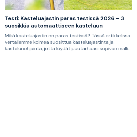
Testi: Kasteluajastin paras testissä 2026 – 3
suosikkia automaattiseen kasteluun
Mikä kasteluajastin on paras testissä? Tässä artikkelissa
vertailemme kolmea suosittua kasteluajastinta ja
kastelunohjainta, jotta löydät puutarhaasi sopivan mallin.
Suositukset perustuvat asiakasarvosteluihin, ja ne
Oikean kasteluajastimen avulla on helpompi rakentaa
sopivat sinulle, joka haluat helpottaa nurmikon,
kastelujärjestelmä, joka kastelee kasvit säännöllisesti.
kukkapenkkien, viljelmien ja ruukkujen kastelua.
Sopivin malli riippuu siitä, tarvitsetko vain automaattisen
vedentulon katkaisun vai itsenäisemmän ratkaisun, joka
huolehtii kastelusta viikon aikana säännöllisesti
toistuvina ajankohtina.