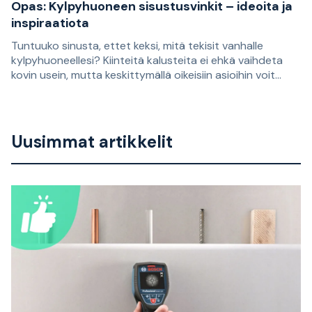
Opas: Kylpyhuoneen sisustusvinkit – ideoita ja
inspiraatiota
Tuntuuko sinusta, ettet keksi, mitä tekisit vanhalle
kylpyhuoneellesi? Kiinteitä kalusteita ei ehkä vaihdeta
kovin usein, mutta keskittymällä oikeisiin asioihin voit
piristää kylpyhuonettasi helposti ja antaa sille uuden
Tuntuuko sinusta, ettet keksi, mitä tekisit vanhalle
ilmeen. Tässä artikkelissa Staypron Henrik antaa parhaat
kylpyhuoneellesi? Kiinteitä kalusteita ei ehkä vaihdeta
vinkkinsä!
kovin usein, mutta keskittymällä oikeisiin asioihin voit
Uusimmat artikkelit
piristää kylpyhuonettasi helposti ja antaa sille uuden
ilmeen. Tässä artikkelissa Staypron Henrik antaa parhaat
vinkkinsä!