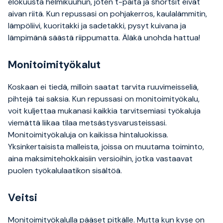
elokuusta helmikuuhun, joten t-paita ja shortsit eivät
aivan riitä. Kun repussasi on pohjakerros, kaulalämmitin,
lämpöliivi, kuoritakki ja sadetakki, pysyt kuivana ja
lämpimänä säästä riippumatta. Äläkä unohda hattua!
Monitoimityökalut
Koskaan ei tiedä, milloin saatat tarvita ruuvimeisseliä,
pihtejä tai saksia. Kun repussasi on monitoimityökalu,
voit kuljettaa mukanasi kaikkia tarvitsemiasi työkaluja
viemättä liikaa tilaa metsästysvarusteissasi.
Monitoimityökaluja on kaikissa hintaluokissa.
Yksinkertaisista malleista, joissa on muutama toiminto,
aina maksimitehokkaisiin versioihin, jotka vastaavat
puolen työkalulaatikon sisältöä.
Veitsi
Monitoimityökalulla pääset pitkälle. Mutta kun kyse on