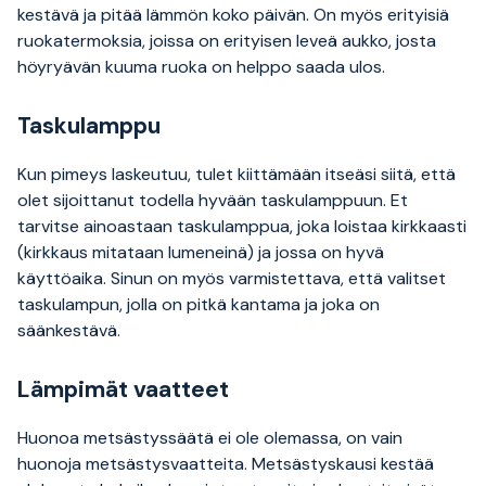
kestävä ja pitää lämmön koko päivän. On myös erityisiä
ruokatermoksia, joissa on erityisen leveä aukko, josta
höyryävän kuuma ruoka on helppo saada ulos.
Taskulamppu
Kun pimeys laskeutuu, tulet kiittämään itseäsi siitä, että
olet sijoittanut todella hyvään taskulamppuun. Et
tarvitse ainoastaan taskulamppua, joka loistaa kirkkaasti
(kirkkaus mitataan lumeneinä) ja jossa on hyvä
käyttöaika. Sinun on myös varmistettava, että valitset
taskulampun, jolla on pitkä kantama ja joka on
säänkestävä.
Lämpimät vaatteet
Huonoa metsästyssäätä ei ole olemassa, on vain
huonoja metsästysvaatteita. Metsästyskausi kestää