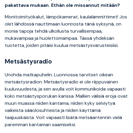
pakattava mukaan.
Ethän ole missannut mitään?
Monitoimityökalut, lämpökamerat, kaulalämmittimet! Jos
olet lähdössä nauttimaan luonnosta tänä syksynä, on
monia tapoja tehdä ulkoilusta turvallisempaa,
mukavampaa ja huolettomampaa. Tässä yhdeksän
tuotetta, joiden pitäisi kuulua metsästysvarusteisiisi.
Metsästysradio
Unohda matkapuhelin. Luonnossa tarvitset oikean
metsästysradion. Metsästysradio ei ole riippuvainen
kuuluvuudesta, ja sen avulla voit kommunikoida vapaasti
koko metsästysporukan kanssa. Mallien välisiä eroja ovat
muun muassa niiden kantama, niiden kyky selviytyä
vaikeista sääolosuhteista ja niiden käyttämä
taajuuskaista. Voit vapaasti lisätä metsäantennin vielä
paremman kantaman saamiseksi.