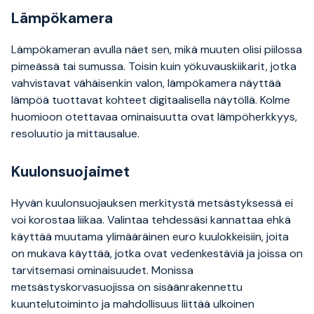
Lämpökamera
Lämpökameran avulla näet sen, mikä muuten olisi piilossa
pimeässä tai sumussa. Toisin kuin yökuvauskiikarit, jotka
vahvistavat vähäisenkin valon, lämpökamera näyttää
lämpöä tuottavat kohteet digitaalisella näytöllä. Kolme
huomioon otettavaa ominaisuutta ovat lämpöherkkyys,
resoluutio ja mittausalue.
Kuulonsuojaimet
Hyvän kuulonsuojauksen merkitystä metsästyksessä ei
voi korostaa liikaa. Valintaa tehdessäsi kannattaa ehkä
käyttää muutama ylimääräinen euro kuulokkeisiin, joita
on mukava käyttää, jotka ovat vedenkestäviä ja joissa on
tarvitsemasi ominaisuudet. Monissa
metsästyskorvasuojissa on sisäänrakennettu
kuuntelutoiminto ja mahdollisuus liittää ulkoinen