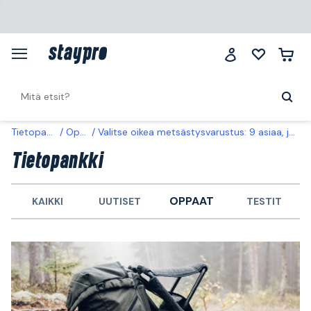
Tietopankki
Oppaat
Valitse oikea metsästysvarustus: 9 asiaa, joita jokainen metsästäjä tarvitsee
Tietopankki
OPPAAT
KAIKKI
UUTISET
TESTIT