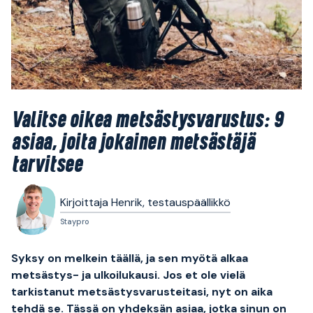
Valitse oikea metsästysvarustus: 9
asiaa, joita jokainen metsästäjä
tarvitsee
Kirjoittaja Henrik, testauspäällikkö
Staypro
Syksy on melkein täällä, ja sen myötä alkaa
metsästys- ja ulkoilukausi.
Jos et ole vielä
tarkistanut metsästysvarusteitasi, nyt on aika
tehdä se.
Tässä on yhdeksän asiaa, jotka sinun on