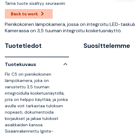
Tämä tuote sisältyy seuraaviin:
Back to work
Pienikokoinen lämpökamera, jossa on integroitu LED-tasku
Kamerassa on 3,5 tuuman integroitu kosketusnäyttö.
Tuotetiedot
Suosittelemme
Tuotekuvaus
Flir C5 on pienikokoinen
lämpökamera, joka on
varustettu 3,5 tuuman
integroidulla kosketusnäytöllä,
jota on helppo käyttää, ja jonka
avulla voit tarkastaa tuloksen
nopeasti, dokumentoida
korjaukset ja jakaa tulokset
asiakkaiden kanssa.
Sisäänrakennettu Ignite-