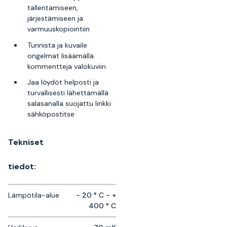
tallentamiseen,
järjestämiseen ja
varmuuskopiointiin
Tunnista ja kuvaile
ongelmat lisäämällä
kommentteja valokuviin
Jaa löydöt helposti ja
turvallisesti lähettämällä
salasanalla suojattu linkki
sähköpostitse
Tekniset
tiedot:
Lämpötila-alue
- 20 ° C - +
400 ° C