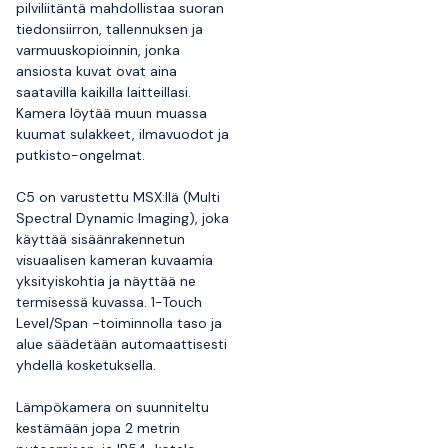
pilviliitäntä mahdollistaa suoran
tiedonsiirron, tallennuksen ja
varmuuskopioinnin, jonka
ansiosta kuvat ovat aina
saatavilla kaikilla laitteillasi.
Kamera löytää muun muassa
kuumat sulakkeet, ilmavuodot ja
putkisto-ongelmat.
C5 on varustettu MSX:llä (Multi
Spectral Dynamic Imaging), joka
käyttää sisäänrakennetun
visuaalisen kameran kuvaamia
yksityiskohtia ja näyttää ne
termisessä kuvassa. 1-Touch
Level/Span -toiminnolla taso ja
alue säädetään automaattisesti
yhdellä kosketuksella.
Lämpökamera on suunniteltu
kestämään jopa 2 metrin