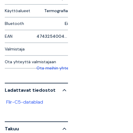
Käyttöalueet
Termografia
Bluetooth
Ei
EAN
4743254004467
Valmistaja
Ota yhteyttä valmistajaan
Ota meihin yhteyttä saadaksesi lisätietoja
Ladattavat tiedostot
Flir-C5-datablad
Takuu