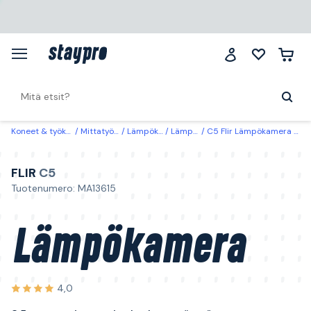
Koneet & työkalut
Mittatyökalut
Lämpökamerat
Lämpökamerat
C5 Flir Lämpökamera 3,5 tuuman integroitu kosketusnäyttö
FLIR
C5
Tuotenumero: MA13615
Lämpökamera
4,0