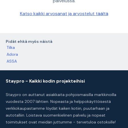
palvelussa.
Katso kaikki arvosanat ja arvostelut täältä
Pidät ehkä myös näistä
Tilka
Adora
ASSA
Staypro - Kaikki kodin projekteihisi
Staypro on auttanut asiakkaita pohjoismaisilla markkinoilla
vuodesta 2007 lähtien. Nopeasta ja helppokäyttöisestä
verkkokaupastamme löydät kaiken kotiin, puutarhaan ja
autotalliin. Loistava suomenkielinen palvelu ja nopeat
toimitukset ovat meidän juttumme - tervetuloa ostoksille!