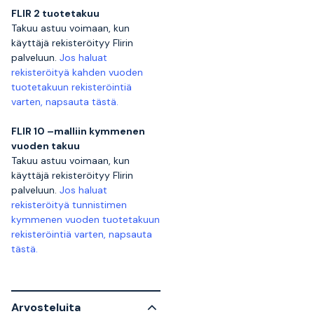
FLIR 2 tuotetakuu
Takuu astuu voimaan, kun
käyttäjä rekisteröityy Flirin
palveluun.
Jos haluat
rekisteröityä kahden vuoden
tuotetakuun rekisteröintiä
varten, napsauta tästä.
FLIR 10 –malliin kymmenen
vuoden takuu
Takuu astuu voimaan, kun
käyttäjä rekisteröityy Flirin
palveluun.
Jos haluat
rekisteröityä tunnistimen
kymmenen vuoden tuotetakuun
rekisteröintiä varten, napsauta
tästä.
Arvosteluita