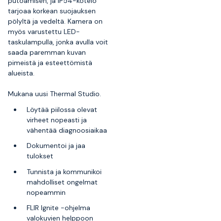
putoamisen, ja IP54-kotelo
tarjoaa korkean suojauksen
pölyltä ja vedeltä. Kamera on
myös varustettu LED-
taskulampulla, jonka avulla voit
saada paremman kuvan
pimeistä ja esteettömistä
alueista.
Mukana uusi Thermal Studio.
Löytää piilossa olevat
virheet nopeasti ja
vähentää diagnoosiaikaa
Dokumentoi ja jaa
tulokset
Tunnista ja kommunikoi
mahdolliset ongelmat
nopeammin
FLIR Ignite -ohjelma
valokuvien helppoon