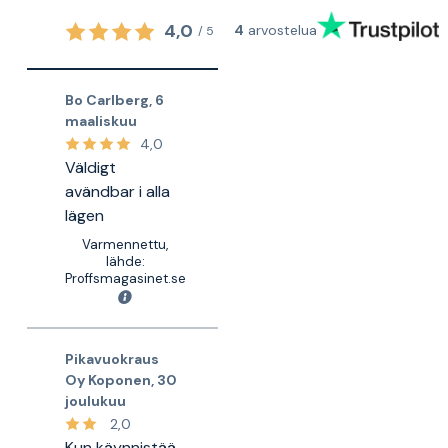
4,0
4
arvostelua
/
5
Bo Carlberg
,
6
maaliskuu
4,0
Väldigt
avändbar i alla
lägen
Varmennettu,
lähde:
Proffsmagasinet.se
Pikavuokraus
Oy Koponen
,
30
joulukuu
2,0
Kun käynnistää