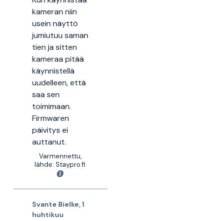
kameran niin
usein näyttö
jumiutuu saman
tien ja sitten
kameraa pitää
käynnistellä
uudelleen, että
saa sen
toimimaan.
Firmwaren
päivitys ei
auttanut.
Varmennettu,
lähde: Staypro.fi
Svante Bielke
,
1
huhtikuu