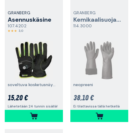
GRANBERG
GRANBERG
Asennuskäsine
Kemikaalisuojakäsine
107.4202
114.3000
3,0
soveltuva kosketusnäytön kanssa, talvikäsine
neopreeni
15,20 €
38,10 €
Lähetetään 24 tunnin sisällä!
Ei tilattavissa tällä hetkellä