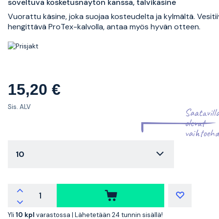
soveltuva kosketusnäytön kanssa, talvikäsine
Vuorattu käsine, joka suojaa kosteudelta ja kylmältä. Vesitiiv
hengittävä ProTex-kalvolla, antaa myös hyvän otteen.
15,20 €
Sis. ALV
Saatavill
olevat
vaihtoehd
10
Yli
10 kpl
varastossa |
Lähetetään 24 tunnin sisällä!