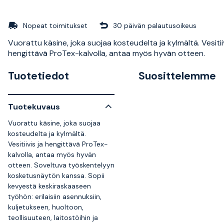
Nopeat toimitukset
30 päivän palautusoikeus
Vuorattu käsine, joka suojaa kosteudelta ja kylmältä. Vesitiiv
hengittävä ProTex-kalvolla, antaa myös hyvän otteen.
Tuotetiedot
Suosittelemme
Tuotekuvaus
Vuorattu käsine, joka suojaa
kosteudelta ja kylmältä.
Vesitiivis ja hengittävä ProTex-
kalvolla, antaa myös hyvän
otteen. Soveltuva työskentelyyn
kosketusnäytön kanssa. Sopii
kevyestä keskiraskaaseen
työhön: erilaisiin asennuksiin,
kuljetukseen, huoltoon,
teollisuuteen, laitostöihin ja