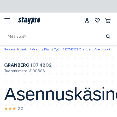
Suojaus & vaatteet
Vaatteet
Käsineet
Työkäsineet
107.4202 Granberg Asennuskäsine soveltuva kosketusnäytön kanssa, talvikäsine 10
GRANBERG
107.4202
Tuotenumero: 3100508
Asennuskäsin
3,0