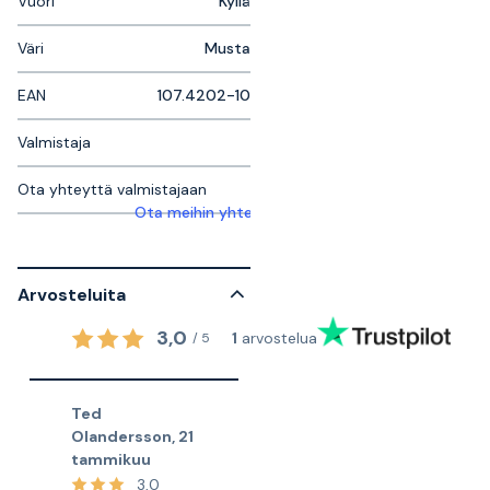
Vuori
Kyllä
Väri
Musta
EAN
107.4202-10
Valmistaja
Ota yhteyttä valmistajaan
Ota meihin yhteyttä saadaksesi lisätietoja
Arvosteluita
3,0
1
arvostelua
/
5
Ted
Olandersson
,
21
tammikuu
3,0