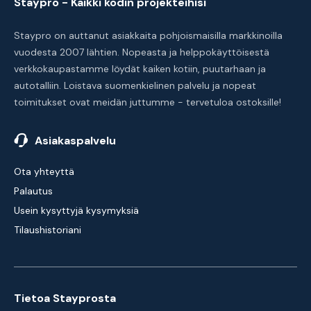
Staypro - Kaikki kodin projekteihisi
Staypro on auttanut asiakkaita pohjoismaisilla markkinoilla
vuodesta 2007 lähtien. Nopeasta ja helppokäyttöisestä
verkkokaupastamme löydät kaiken kotiin, puutarhaan ja
autotalliin. Loistava suomenkielinen palvelu ja nopeat
toimitukset ovat meidän juttumme - tervetuloa ostoksille!
Asiakaspalvelu
Ota yhteyttä
Palautus
Usein kysyttyjä kysymyksiä
Tilaushistoriani
Tietoa Stayprosta