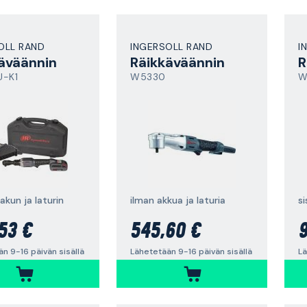
OLL RAND
INGERSOLL RAND
I
äväännin
Räikkäväännin
R
U-K1
W5330
W
. akun ja laturin
ilman akkua ja laturia
si
53 €
545,60 €
9
n 9-16 päivän sisällä
Lähetetään 9-16 päivän sisällä
Lä