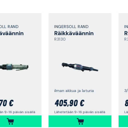
OLL RAND
INGERSOLL RAND
I
äväännin
Räikkäväännin
R
R3130
R
ilman akkua ja laturia
3/
70 €
405,90 €
8
n 9-16 päivän sisällä
Lähetetään 9-16 päivän sisällä
Lä