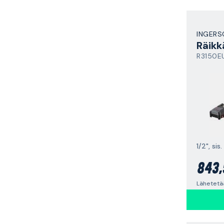
INGERS
Räikk
R3150E
1/2", sis
843,
Lähetetää