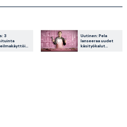
: 3
Uutinen: Pela
ituinta
lanseeraa uudet
eilmakäyttöist
käsityökalut
autotalliin ja
terinväännintä
verstaalle
 2026