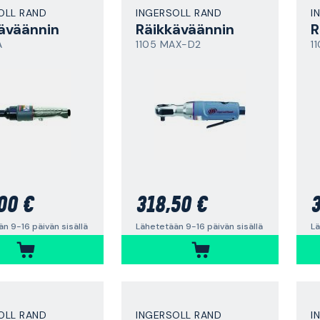
OLL RAND
INGERSOLL RAND
I
äväännin
Räikkäväännin
R
A
1105 MAX-D2
1
00 €
318,50 €
3
n 9-16 päivän sisällä
Lähetetään 9-16 päivän sisällä
Lä
OLL RAND
INGERSOLL RAND
I