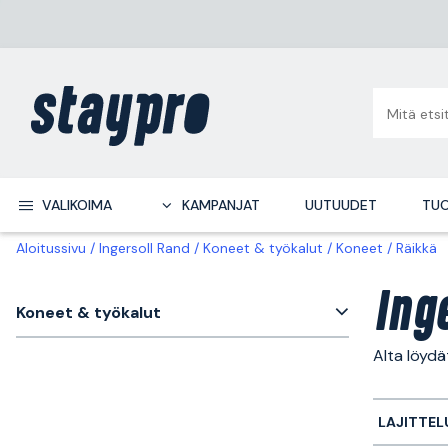
VALIKOIMA
KAMPANJAT
UUTUUDET
TUO
Aloitussivu
Ingersoll Rand
Koneet & työkalut
Koneet
Räikkä
Ing
Koneet & työkalut
Alta löydä
LAJITTEL