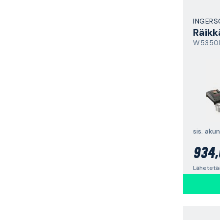
INGERS
Räikk
W5350
sis. akun
934,
Lähetetää