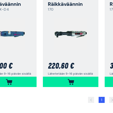
äväännin
Räikkäväännin
R
X-D4
170
1
00 €
220,60 €
3
n 9-16 päivän sisällä
Lähetetään 9-16 päivän sisällä
Lä
1