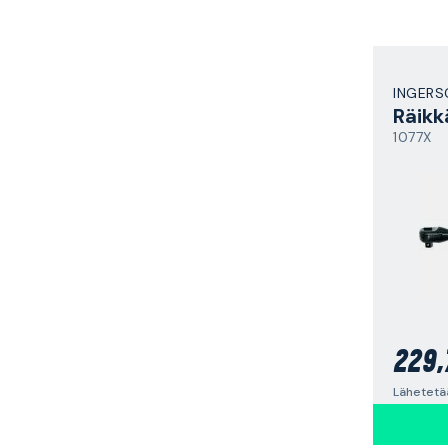
INGERS
Räikk
1077X
229,
Lähetetää