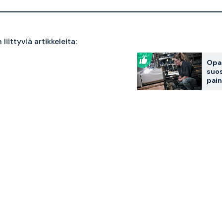
liittyviä artikkeleita:
Opas
suos
pain
ä
mut
mme