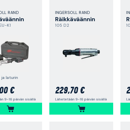
OLL RAND
INGERSOLL RAND
I
äväännin
Räikkäväännin
R
EU-K1
105 D2
1
 ja laturin
00 €
229,70 €
2
n 9-16 päivän sisällä
Lähetetään 9-16 päivän sisällä
Lä