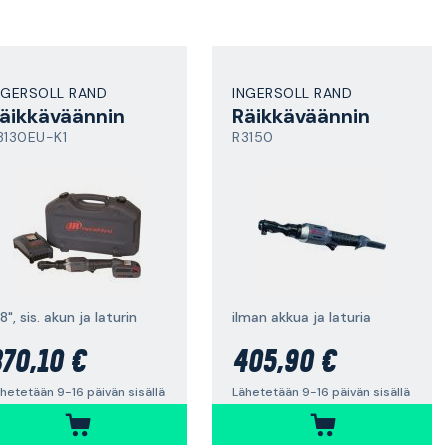
NGERSOLL RAND
INGERSOLL RAND
äikkäväännin
Räikkäväännin
3130EU-K1
R3150
8", sis. akun ja laturin
ilman akkua ja laturia
70,10 €
405,90 €
hetetään 9-16 päivän sisällä
Lähetetään 9-16 päivän sisällä