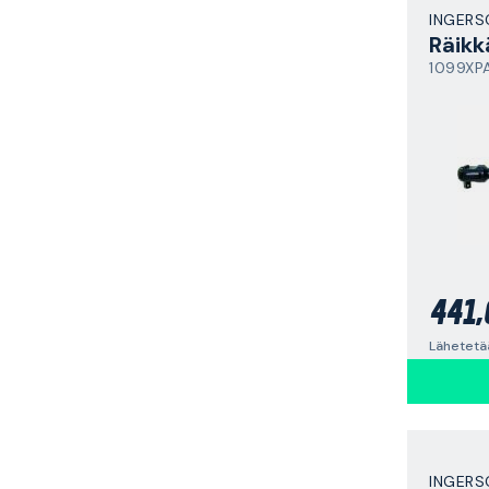
INGERS
Räikk
1099XP
441,
Lähetetää
INGERS