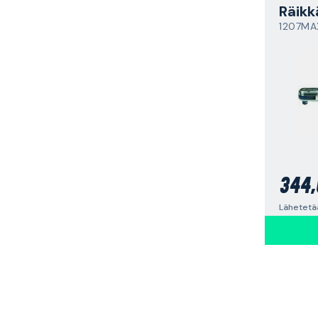
Räikk
1207MA
344,
Lähetetää