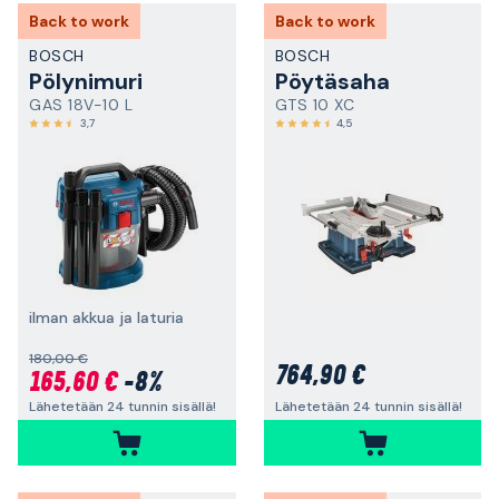
Back to work
Back to work
BOSCH
BOSCH
Pölynimuri
Pöytäsaha
GAS 18V-10 L
GTS 10 XC
3,7
4,5
ilman akkua ja laturia
180,00 €
764,90 €
165,60 €
-8%
Lähetetään 24 tunnin sisällä!
Lähetetään 24 tunnin sisällä!