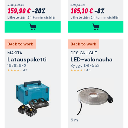
200,00 €
179,50 €
159,90 €
-20%
165,10 €
-8%
Lähetetään 24 tunnin sisällä!
Lähetetään 24 tunnin sisällä!
Back to work
Back to work
MAKITA
DESIGNLIGHT
Latauspaketti
LED-valonauha
197629-2
Byggy DB-553
4,7
4,5
5 m