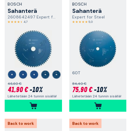
BOSCH
BOSCH
Sahanterä
Sahanterä
2608642497 Expert for Wood
Expert for Steel
4,7
5,0
60T
+
46,60 €
84,40 €
41,90 €
-10%
75,90 €
-10%
Lähetetään 24 tunnin sisällä!
Lähetetään 24 tunnin sisällä!
Back to work
Back to work