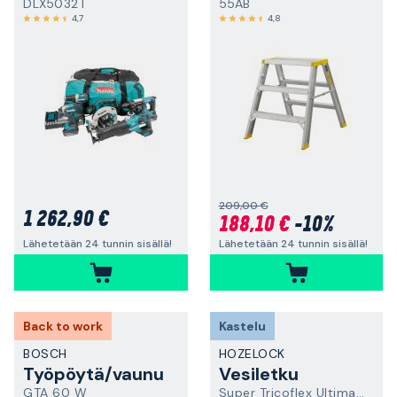
DLX5032T
55AB
4,7
4,8
209,00 €
1 262,90 €
188,10 €
-10%
Lähetetään 24 tunnin sisällä!
Lähetetään 24 tunnin sisällä!
Back to work
Kastelu
BOSCH
HOZELOCK
Työpöytä/vaunu
Vesiletku
GTA 60 W
Super Tricoflex Ultimate