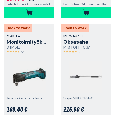
Lähetetään 24 tunnin sisällä!
Lähetetään 24 tunnin sisällä!
Back to work
Back to work
MAKITA
MILWAUKEE
Monitoimityökalu
Oksasaha
DTM51Z
M18 FOPH-CSA
4,6
5,0
ilman akkua ja laturia
Sopii M18 FOPH-0
180,40 €
215,60 €