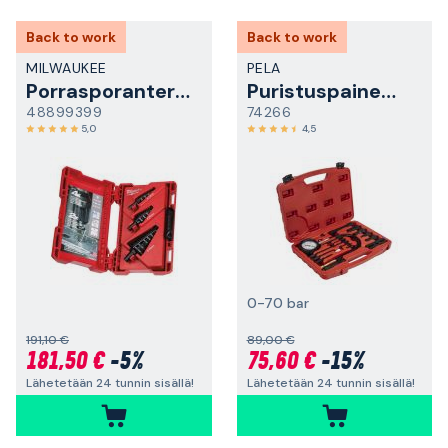
Back to work
Back to work
MILWAUKEE
PELA
Porrasporanteräsarja
Puristuspainemittari
48899399
74266
5,0
4,5
0-70 bar
191,10 €
89,00 €
181,50 €
-5%
75,60 €
-15%
Lähetetään 24 tunnin sisällä!
Lähetetään 24 tunnin sisällä!