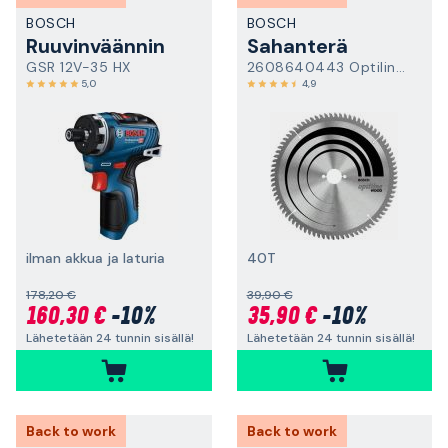
BOSCH
BOSCH
Ruuvinväännin
Sahanterä
GSR 12V-35 HX
2608640443 Optiline Wood
5,0
4,9
ilman akkua ja laturia
40T
178,20 €
39,90 €
160,30 €
-10%
35,90 €
-10%
Lähetetään 24 tunnin sisällä!
Lähetetään 24 tunnin sisällä!
Back to work
Back to work