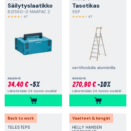
Säilytyslaatikko
Tasotikas
821550-0 MAKPAC 2
55P
4,7
4,7
sertifioidulla alumiinilla
36,30 €
301,10 €
34,40 €
-5%
270,90 €
-10%
Lähetetään 24 tunnin sisällä!
Lähetetään 24 tunnin sisällä!
Back to work
Vaatteet & kengät
TELESTEPS
HELLY HANSEN