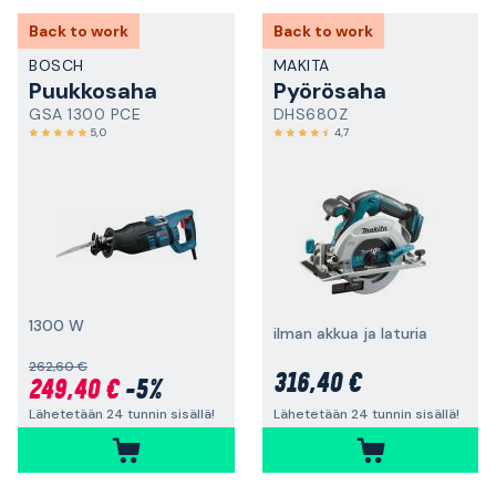
Back to work
Back to work
BOSCH
MAKITA
Puukkosaha
Pyörösaha
GSA 1300 PCE
DHS680Z
5,0
4,7
1300 W
ilman akkua ja laturia
262,60 €
316,40 €
249,40 €
-5%
Lähetetään 24 tunnin sisällä!
Lähetetään 24 tunnin sisällä!