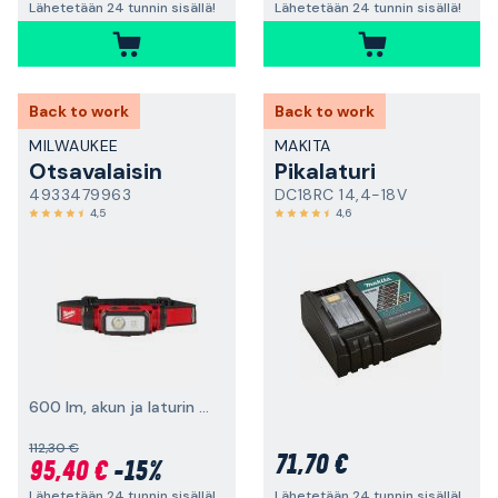
Lähetetään 24 tunnin sisällä!
Lähetetään 24 tunnin sisällä!
Back to work
Back to work
MILWAUKEE
MAKITA
Otsavalaisin
Pikalaturi
4933479963
DC18RC 14,4-18V
4,5
4,6
600 lm, akun ja laturin kanssa
112,30 €
71,70 €
95,40 €
-15%
Lähetetään 24 tunnin sisällä!
Lähetetään 24 tunnin sisällä!