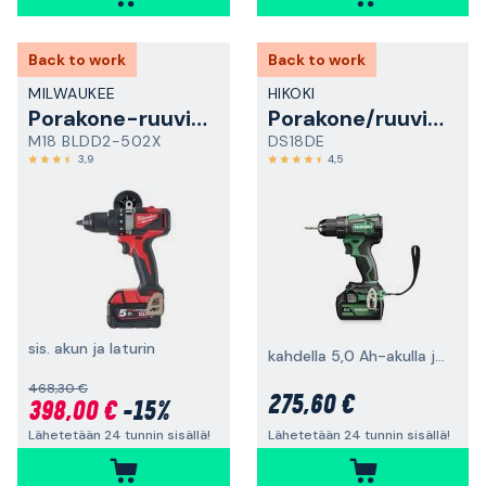
Back to work
Back to work
MILWAUKEE
HIKOKI
Porakone-ruuvinväännin
Porakone/ruuvinväännin
M18 BLDD2-502X
DS18DE
3,9
4,5
sis. akun ja laturin
kahdella 5,0 Ah-akulla ja laturilla
468,30 €
275,60 €
398,00 €
-15%
Lähetetään 24 tunnin sisällä!
Lähetetään 24 tunnin sisällä!