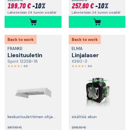
222,00 €
286,50 €
199,70 €
-10%
257,80 €
-10%
Lähetetään 24 tunnin sisällä!
Lähetetään 24 tunnin sisällä!
Back to work
Back to work
FRANKE
ELMA
Liesituuletin
Linjalaser
Spirit 1225B-18
X360-3
4,8
4,4
keskustuulettimen ohjaus, matala
sisältää akun
367,10 €
296,10 €