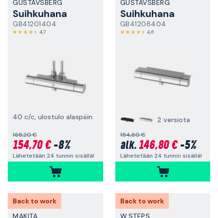
GUSTAVSBERG
GUSTAVSBERG
Suihkuhana
Suihkuhana
GB41201404
GB41208404
4,7
4,6
40 c/c, ulostulo alaspäin
2 versiota
168,20 €
154,60 €
154,70 €
-8%
146,80 €
-5%
alk.
Lähetetään 24 tunnin sisällä!
Lähetetään 24 tunnin sisällä!
Back to work
Back to work
MAKITA
W.STEPS