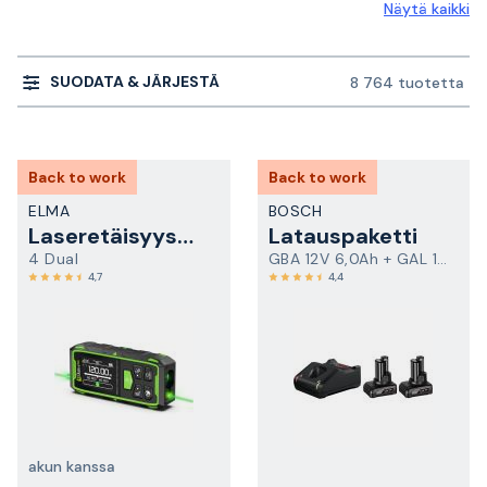
Näytä kaikki
SUODATA & JÄRJESTÄ
8 764 tuotetta
Back to work
Back to work
ELMA
BOSCH
Laseretäisyysmittalaite
Latauspaketti
4 Dual
GBA 12V 6,0Ah + GAL 12V-40
4,7
4,4
akun kanssa