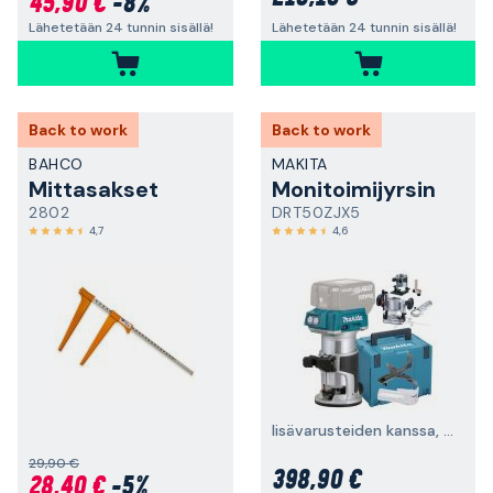
45,90 €
-8%
Lähetetään 24 tunnin sisällä!
Lähetetään 24 tunnin sisällä!
Back to work
Back to work
BAHCO
MAKITA
Mittasakset
Monitoimijyrsin
2802
DRT50ZJX5
4,7
4,6
lisävarusteiden kanssa, ilman akkua ja laturia
29,90 €
398,90 €
28,40 €
-5%