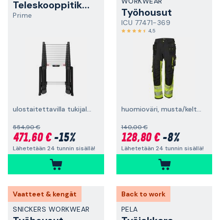
WORKWEAR
Teleskooppitikkaat
Työhousut
Prime
ICU 77471-369
4,5
ulostaitettavilla tukijaloilla
huomioväri, musta/keltainen
554,90 €
140,00 €
471,60 €
-15%
128,80 €
-8%
Lähetetään 24 tunnin sisällä!
Lähetetään 24 tunnin sisällä!
Vaatteet & kengät
Back to work
SNICKERS WORKWEAR
PELA