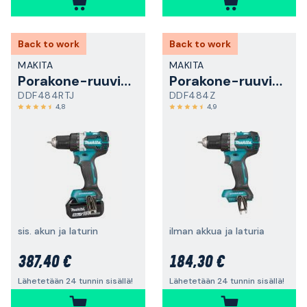
Back to work
Back to work
MAKITA
MAKITA
Porakone-ruuvinväännin
Porakone-ruuvinväännin
DDF484RTJ
DDF484Z
4,8
4,9
sis. akun ja laturin
ilman akkua ja laturia
387,40 €
184,30 €
Lähetetään 24 tunnin sisällä!
Lähetetään 24 tunnin sisällä!