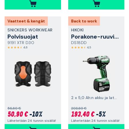
Vaatteet & kengät
Back to work
SNICKERS WORKWEAR
HIKOKI
Polvisuojat
Porakone-ruuvinväännin
9191 XTR D3O
DS18DD
4,6
4,5
2 x 5,0 Ah:n akku ja laturi
56,60 €
203,60 €
50,90 €
-10%
193,40 €
-5%
Lähetetään 24 tunnin sisällä!
Lähetetään 24 tunnin sisällä!