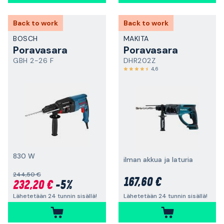
Back to work
Back to work
BOSCH
MAKITA
Poravasara
Poravasara
GBH 2-26 F
DHR202Z
4,6
830 W
ilman akkua ja laturia
244,50 €
167,60 €
232,20 €
-5%
Lähetetään 24 tunnin sisällä!
Lähetetään 24 tunnin sisällä!