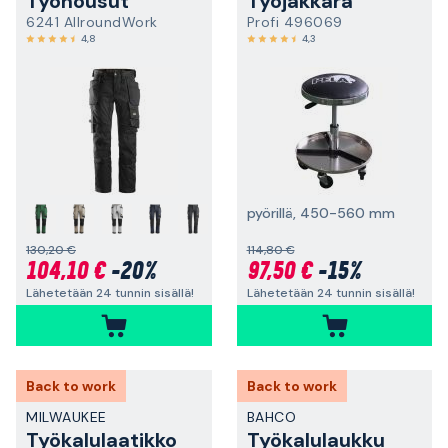
Työhousut
Työjakkara
6241 AllroundWork
Profi 496069
4,8
4,3
pyörillä, 450-560 mm
+
130,20 €
114,80 €
104,10 €
-20%
97,50 €
-15%
Lähetetään 24 tunnin sisällä!
Lähetetään 24 tunnin sisällä!
Back to work
Back to work
MILWAUKEE
BAHCO
Työkalulaatikko
Työkalulaukku