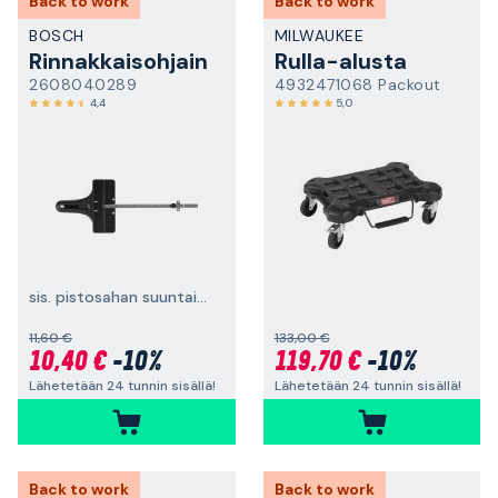
Back to work
Back to work
BOSCH
MILWAUKEE
Rinnakkaisohjain
Rulla-alusta
2608040289
4932471068 Packout
4,4
5,0
sis. pistosahan suuntais-/ympyräohjaimen
11,60 €
133,00 €
10,40 €
-10%
119,70 €
-10%
Lähetetään 24 tunnin sisällä!
Lähetetään 24 tunnin sisällä!
Back to work
Back to work