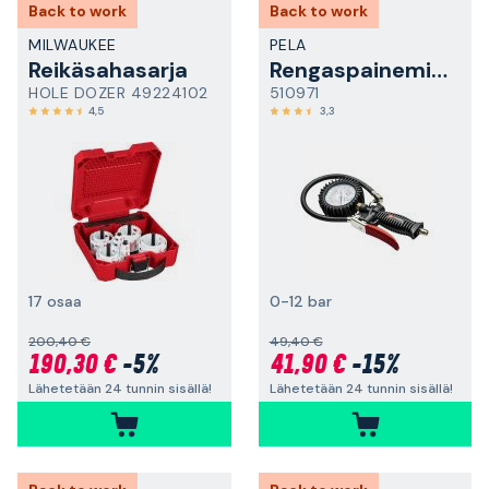
Back to work
Back to work
MILWAUKEE
PELA
Reikäsahasarja
Rengaspainemittari
HOLE DOZER 49224102
510971
4,5
3,3
17 osaa
0-12 bar
200,40 €
49,40 €
190,30 €
-5%
41,90 €
-15%
Lähetetään 24 tunnin sisällä!
Lähetetään 24 tunnin sisällä!