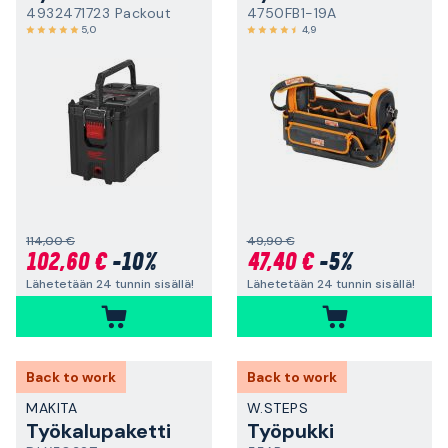
4932471723 Packout
4750FB1-19A
5,0
4,9
114,00 €
49,90 €
102,60 €
-10%
47,40 €
-5%
Lähetetään 24 tunnin sisällä!
Lähetetään 24 tunnin sisällä!
Back to work
Back to work
MAKITA
W.STEPS
Työkalupaketti
Työpukki