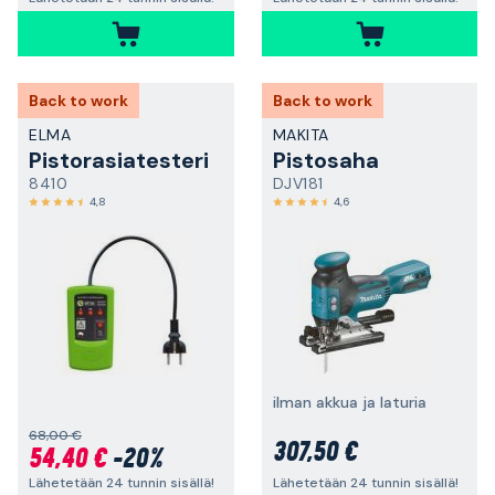
Back to work
Back to work
ELMA
MAKITA
Pistorasiatesteri
Pistosaha
8410
DJV181
4,8
4,6
ilman akkua ja laturia
68,00 €
307,50 €
54,40 €
-20%
Lähetetään 24 tunnin sisällä!
Lähetetään 24 tunnin sisällä!