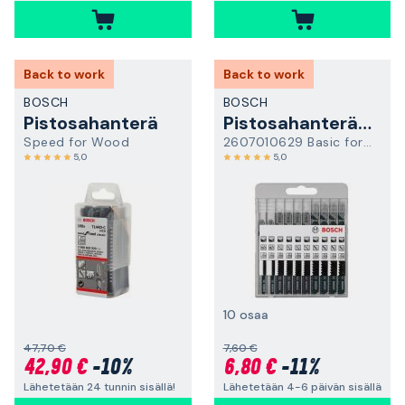
Back to work
Back to work
BOSCH
BOSCH
Pistosahanterä
Pistosahanteräsarja
Speed for Wood
2607010629 Basic for Wood
5,0
5,0
10 osaa
47,70 €
7,60 €
42,90 €
-10%
6,80 €
-11%
Lähetetään 24 tunnin sisällä!
Lähetetään 4-6 päivän sisällä