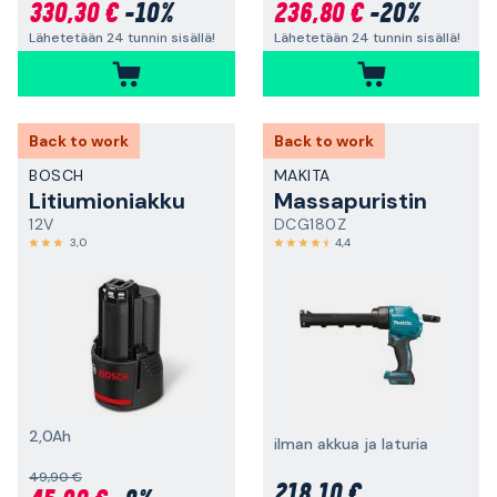
330,30 €
-10%
236,80 €
-20%
Lähetetään 24 tunnin sisällä!
Lähetetään 24 tunnin sisällä!
Back to work
Back to work
BOSCH
MAKITA
Litiumioniakku
Massapuristin
12V
DCG180Z
3,0
4,4
2,0Ah
ilman akkua ja laturia
49,90 €
218,10 €