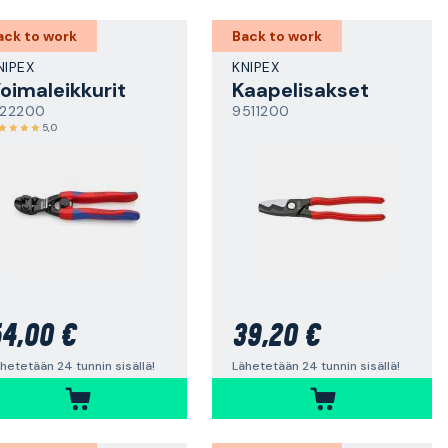
ack to work
Back to work
NIPEX
KNIPEX
oimaleikkurit
Kaapelisakset
122200
9511200
5,0
4,00 €
39,20 €
hetetään 24 tunnin sisällä!
Lähetetään 24 tunnin sisällä!