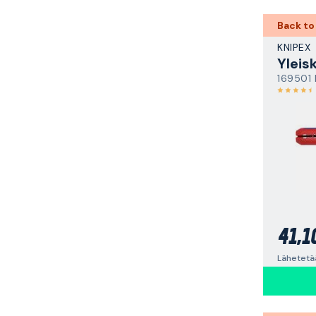
Back to
KNIPEX
169501 
41,1
Lähetetää