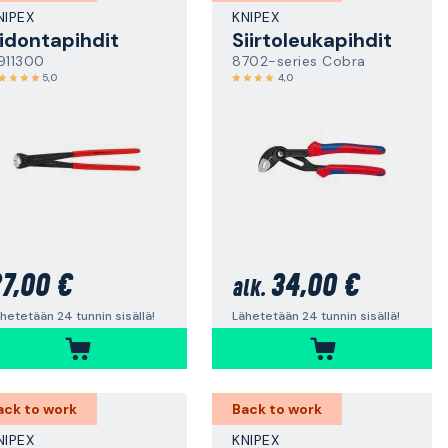
NIPEX
KNIPEX
idontapihdit
Siirtoleukapihdit
911300
8702-series Cobra
5,0
4,0
7,00 €
34,00 €
alk.
hetetään 24 tunnin sisällä!
Lähetetään 24 tunnin sisällä!
ack to work
Back to work
NIPEX
KNIPEX