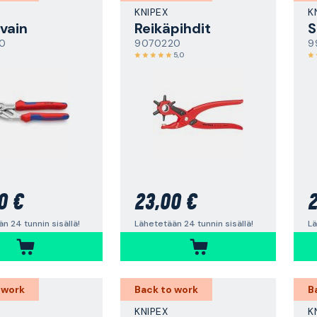
KNIPEX
K
avain
Reikäpihdit
S
0
9070220
9
5,0
0 €
23,00 €
2
n 24 tunnin sisällä!
Lähetetään 24 tunnin sisällä!
Lä
 work
Back to work
B
KNIPEX
K