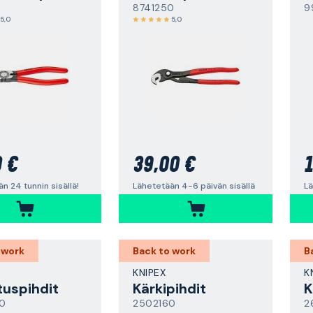
8741250
9
5,0
5,0
0 €
39,00 €
1
n 24 tunnin sisällä!
Lähetetään 4-6 päivän sisällä
Lä
 work
Back to work
B
KNIPEX
K
tuspihdit
Kärkipihdit
K
0
2502160
2