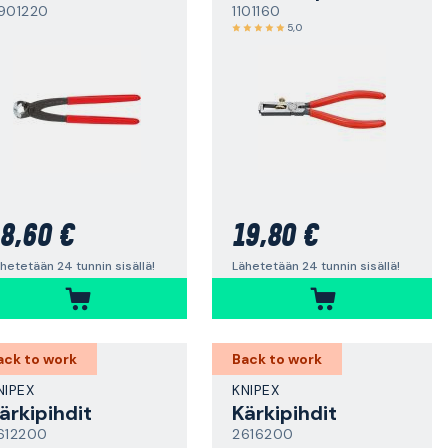
901220
1101160
5,0
8,60 €
19,80 €
hetetään 24 tunnin sisällä!
Lähetetään 24 tunnin sisällä!
ack to work
Back to work
NIPEX
KNIPEX
ärkipihdit
Kärkipihdit
612200
2616200