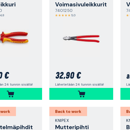
ikkuri
Voimasivuleikkurit
V
0
7401250
7
4,8
5,0
0 €
32,90 €
a
n 24 tunnin sisällä!
Lähetetään 24 tunnin sisällä!
Lä
 work
Back to work
B
KNIPEX
K
telmäpihdit
Mutteripihti