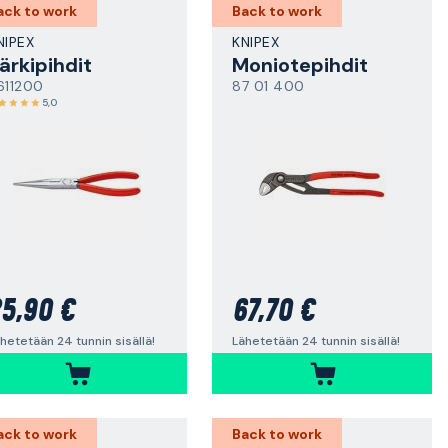
ack to work
Back to work
NIPEX
KNIPEX
ärkipihdit
Moniotepihdit
611200
87 01 400
5,0
5,90 €
67,70 €
hetetään 24 tunnin sisällä!
Lähetetään 24 tunnin sisällä!
ack to work
Back to work