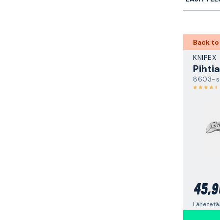
Back to
KNIPEX
Pihti
8603-s
45,9
Lähetetää