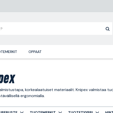
TEMERKIT
OPPAAT
pex
lmistustapa, korkealaatuiset materiaalit. Knipex valmistaa tuott
tävällisellä ergonomialla.
UPERUSTE
TUOTEMERKIT
TUOTETYYPPI
HIN