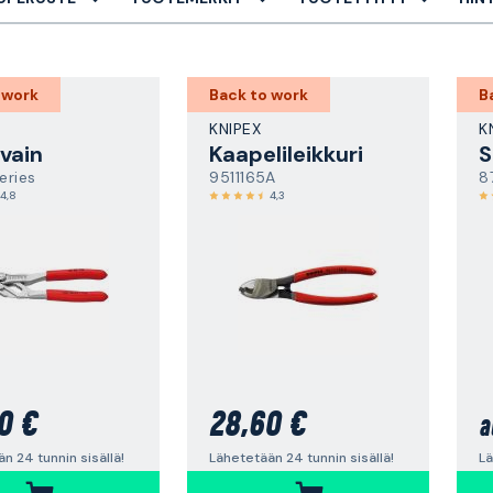
 work
Back to work
B
KNIPEX
K
avain
Kaapelileikkuri
S
eries
9511165A
8
4,8
4,3
0 €
28,60 €
a
n 24 tunnin sisällä!
Lähetetään 24 tunnin sisällä!
Lä