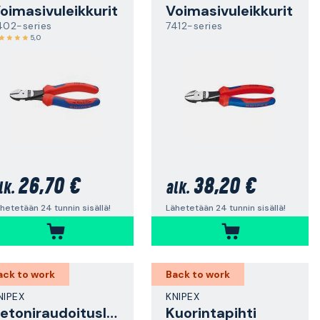
oimasivuleikkurit
Voimasivuleikkurit
402-series
7412-series
5,0
26,70 €
38,20 €
lk.
alk.
hetetään 24 tunnin sisällä!
Lähetetään 24 tunnin sisällä!
ack to work
Back to work
NIPEX
KNIPEX
Betoniraudoitusleikkuri
Kuorintapihti