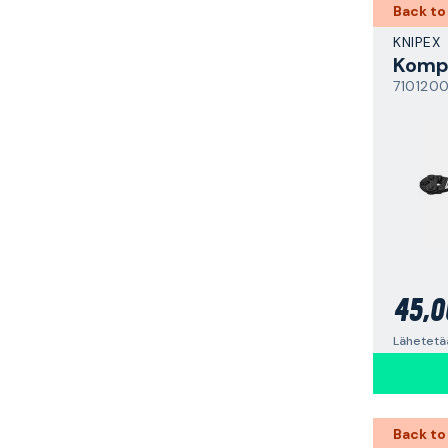
Back to
KNIPEX
7101200
45,0
Lähetetää
Back to