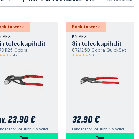
ack to work
Back to work
NIPEX
KNIPEX
iirtoleukapihdit
Siirtoleukapihdit
701125 Cobra
8721250 Cobra QuickSet
4,9
5,0
23,90 €
32,90 €
lk.
hetetään 24 tunnin sisällä!
Lähetetään 24 tunnin sisällä!