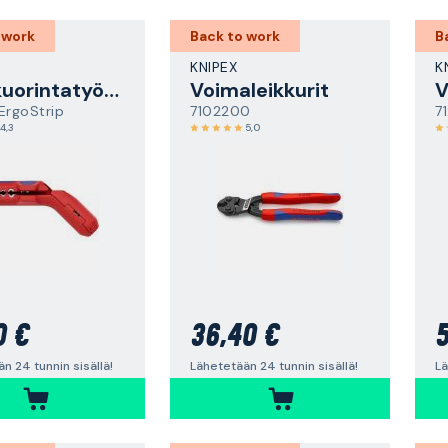
 work
Back to work
B
KNIPEX
K
Yleiskuorintatyökalu
Voimaleikkurit
V
ErgoStrip
7102200
7
4,3
5,0
0 €
36,40 €
5
n 24 tunnin sisällä!
Lähetetään 24 tunnin sisällä!
Lä