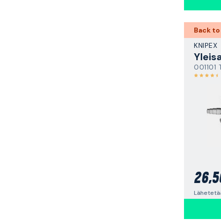
Back to
KNIPEX
Yleis
001101 
26,5
Lähetetää