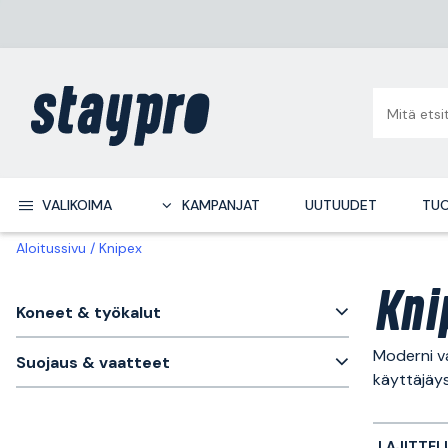
VALIKOIMA
KAMPANJAT
UUTUUDET
TUO
Aloitussivu
Knipex
Kni
Koneet & työkalut
Moderni va
Suojaus & vaatteet
käyttäjäys
LAJITTEL