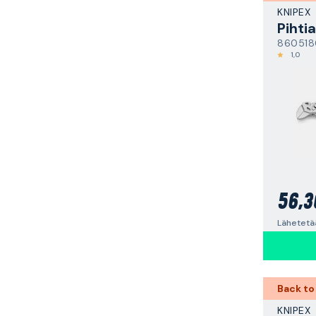
KNIPEX
Pihti
860518
1,0
56,3
Lähetetää
Back to
KNIPEX