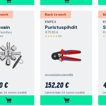
 work
Back to work
B
KNIPEX
K
avain
Puristuspihdit
S
TwinKey
975304
8
4,3
5,0
sivusisäänviennillä
0 €
152,20 €
4
n 24 tunnin sisällä!
Lähetetään 24 tunnin sisällä!
Lä