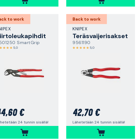
ack to work
Back to work
NIPEX
KNIPEX
iirtoleukapihdit
Teräsvaijerisakset
501250 SmartGrip
9561190
5,0
5,0
4,60 €
42,70 €
hetetään 24 tunnin sisällä!
Lähetetään 24 tunnin sisällä!