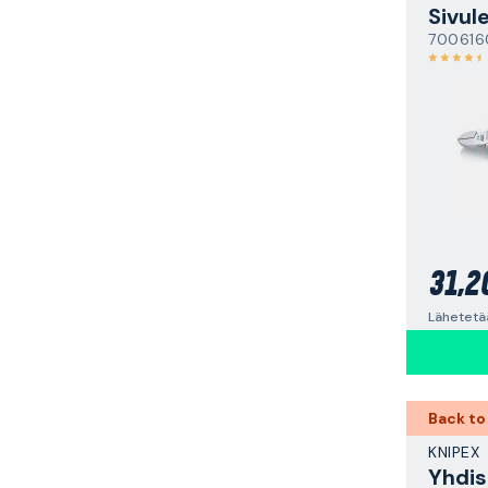
Sivule
700616
31,2
Lähetetää
Back to
KNIPEX
Yhdis