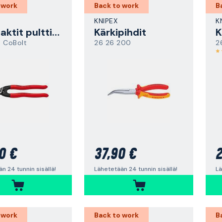
 work
Back to work
B
KNIPEX
K
Kompaktit pulttisakset
Kärkipihdit
K
 CoBolt
26 26 200
2
0 €
37,90 €
2
n 24 tunnin sisällä!
Lähetetään 24 tunnin sisällä!
Lä
 work
Back to work
B