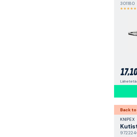
301180
17,1
Lähetetää
Back to
KNIPEX
Kutis
972224