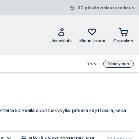
30 päivän palautusoikeus
Jäsenklubi
Minun listani
Ostoskori
Yritys
Yksityinen
eita korkealla suorituskyvyllä, pitkällä käyttöiällä, sekä
TA
NÄYTÄ KAIKKI 24 SUODATINTA
121 tuotetta