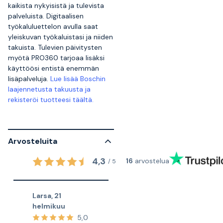
kaikista nykyisistä ja tulevista
palveluista. Digitaalisen
työkaluluettelon avulla saat
yleiskuvan työkaluistasi ja niiden
takuista. Tulevien päivitysten
myötä PRO360 tarjoaa lisäksi
käyttöösi entistä enemmän
lisäpalveluja.
Lue lisää Boschin
laajennetusta takuusta ja
rekisteröi tuotteesi täältä.
Arvosteluita
4,3
16
arvostelua
/
5
Larsa
,
21
helmikuu
5,0