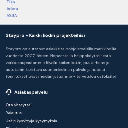
Tilka
Adora
ASSA
Staypro - Kaikki kodin projekteihisi
Staypro on auttanut asiakkaita pohjoismaisilla markkinoilla
vuodesta 2007 lähtien. Nopeasta ja helppokäyttöisestä
verkkokaupastamme löydät kaiken kotiin, puutarhaan ja
autotalliin. Loistava suomenkielinen palvelu ja nopeat
toimitukset ovat meidän juttumme - tervetuloa ostoksille!
Asiakaspalvelu
Ota yhteyttä
Palautus
Usein kysyttyjä kysymyksiä