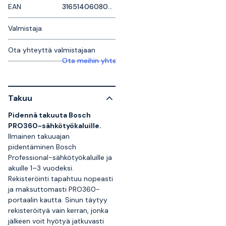
EAN
3165140608022
Valmistaja
Ota yhteyttä valmistajaan
Ota meihin yhteyttä saadaksesi lisätietoja
Takuu
Pidennä takuuta Bosch
PRO360-sähkötyökaluille.
Ilmainen takuuajan
pidentäminen Bosch
Professional-sähkötyökaluille ja
akuille 1–3 vuodeksi.
Rekisteröinti tapahtuu nopeasti
ja maksuttomasti PRO360-
portaalin kautta. Sinun täytyy
rekisteröityä vain kerran, jonka
jälkeen voit hyötyä jatkuvasti