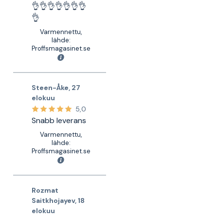
👌👌👌👌👌👌👌
👌
Varmennettu,
lähde:
Proffsmagasinet.se
Steen-Åke
,
27
elokuu
5,0
Snabb leverans
Varmennettu,
lähde:
Proffsmagasinet.se
Rozmat
Saitkhojayev
,
18
elokuu