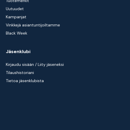
Tuotemerkit
Uutuudet
Kampanjat
Vinkkejä asiantuntijoiltamme
Black Week
Jäsenklubi
Kirjaudu sisään / Liity jäseneksi
Tilaushistoriani
Tietoa jäsenklubista