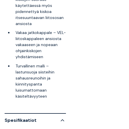
käytettäessä myös
pidennettyä kiskoa
itsesuuntaavan liitososan
ansiosta
Vakaa jatkokappale – VEL-
liitoskappaleen ansiosta
vakaaseen ja nopeaan
ohjainkiskojen
yhdistämiseen
Turvallinen malli –
lastunsuoja siisteihin
sahausreunoihin ja
kiinnityspanta
luisumattomaan
käsiteltävyyteen
Spesifikaatiot