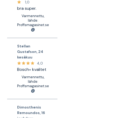
1,0
bra super.
Varmennettu,
lähde:
Proffsmagasinet.se
Stellan
Gustafson
,
24
kesäkuu
4,0
Bosch= kvalitet
Varmennettu,
lähde:
Proffsmagasinet.se
Dimosthenis
Remoundos
,
16