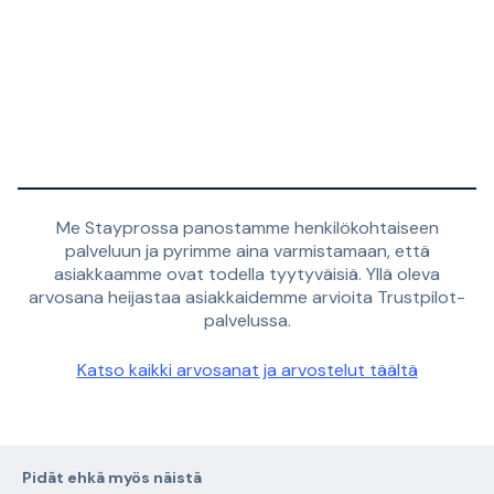
Me Stayprossa panostamme henkilökohtaiseen
palveluun ja pyrimme aina varmistamaan, että
asiakkaamme ovat todella tyytyväisiä. Yllä oleva
arvosana heijastaa asiakkaidemme arvioita Trustpilot-
palvelussa.
Katso kaikki arvosanat ja arvostelut täältä
Pidät ehkä myös näistä