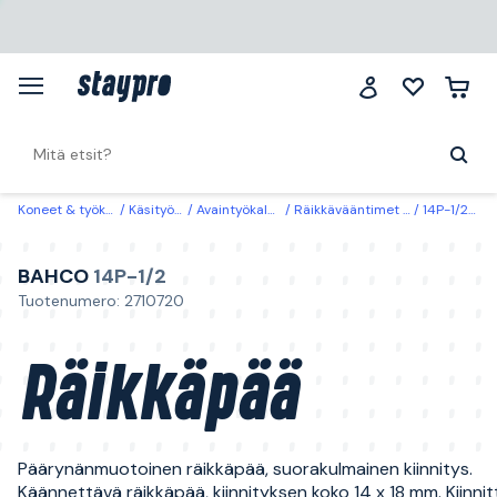
Koneet & työkalut
Käsityökalut
Avaintyökalut & hylsyt
Räikkävääntimet & momenttiavaimet
14P-1/2 Bahco Räikkäpää
BAHCO
14P-1/2
Tuotenumero: 2710720
Räikkäpää
Päärynänmuotoinen räikkäpää, suorakulmainen kiinnitys.
Käännettävä räikkäpää, kiinnityksen koko 14 x 18 mm. Kiinni