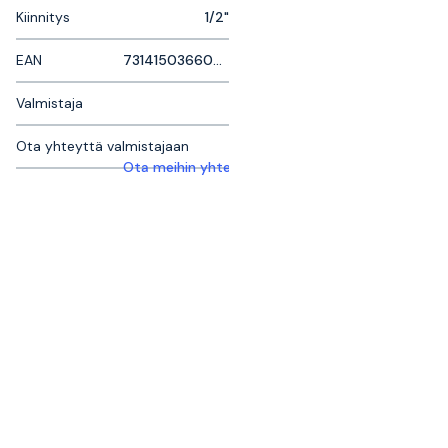
Kiinnitys
1/2"
EAN
7314150366064
Valmistaja
Ota yhteyttä valmistajaan
Ota meihin yhteyttä saadaksesi lisätietoja