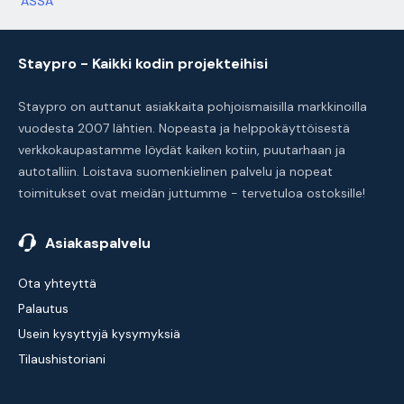
ASSA
Staypro - Kaikki kodin projekteihisi
Staypro on auttanut asiakkaita pohjoismaisilla markkinoilla
vuodesta 2007 lähtien. Nopeasta ja helppokäyttöisestä
verkkokaupastamme löydät kaiken kotiin, puutarhaan ja
autotalliin. Loistava suomenkielinen palvelu ja nopeat
toimitukset ovat meidän juttumme - tervetuloa ostoksille!
Asiakaspalvelu
Ota yhteyttä
Palautus
Usein kysyttyjä kysymyksiä
Tilaushistoriani