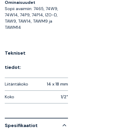
Ominaisuudet
Sopii avaimiin: 7465, 74W9,
74W14, 74P9, 74P14, IZO-D,
TAW9, TAW14, TAWM9 ja
TAWM14
Tekniset
tiedot:
Liitäntäkoko
14 x 18 mm
Koko
1/2"
Spesifikaatiot