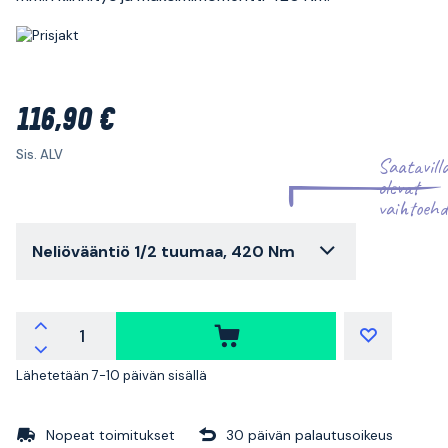
116,90 €
Sis. ALV
Saatavill
olevat
vaihtoehd
Neliövääntiö 1/2 tuumaa, 420 Nm
Lähetetään 7-10 päivän sisällä
Nopeat toimitukset
30 päivän palautusoikeus