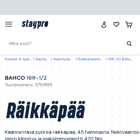
Koneet & työkalut
Käsityökalut
Avaintyökalut & hylsyt
Räikkävääntimet & momenttiavaimet
16R-1/2 Bahco Räikkäpää Neliövääntiö 1/2 tuumaa, 420 Nm
BAHCO
16R-1/2
Tuotenumero: 2710995
Räikkäpää
Käännettävä pyöreä räikkäpää, 45 hammasta. Neliövääntiö 1
mm:n kiinnitys ja maksimimomentti 420 Nm.