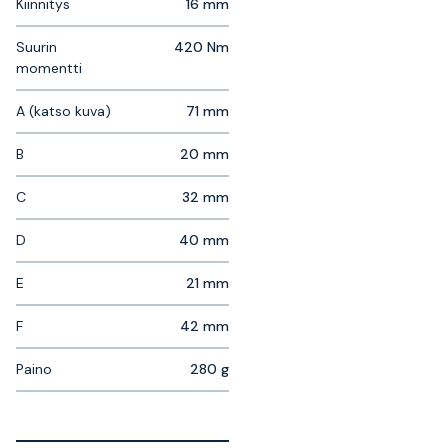
Kiinnitys
16 mm
Suurin
420 Nm
momentti
A (katso kuva)
71 mm
B
20 mm
C
32 mm
D
40 mm
E
21 mm
F
42 mm
Paino
280 g