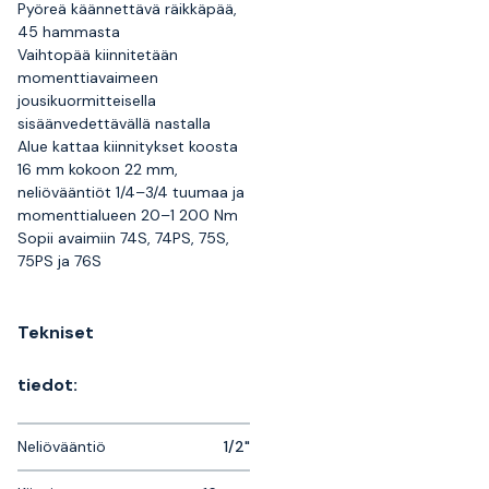
Pyöreä käännettävä räikkäpää,
45 hammasta
Vaihtopää kiinnitetään
momenttiavaimeen
jousikuormitteisella
sisäänvedettävällä nastalla
Alue kattaa kiinnitykset koosta
16 mm kokoon 22 mm,
neliövääntiöt 1/4–3/4 tuumaa ja
momenttialueen 20–1 200 Nm
Sopii avaimiin 74S, 74PS, 75S,
75PS ja 76S
Tekniset
tiedot:
Neliövääntiö
1/2"