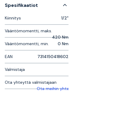
Spesifikaatiot
Kiinnitys
1/2"
Vääntömomentti, maks.
420 Nm
Vääntömomentti, min.
0 Nm
EAN
7314150418602
Valmistaja
Ota yhteyttä valmistajaan
Ota meihin yhteyttä saadaksesi lisätietoja