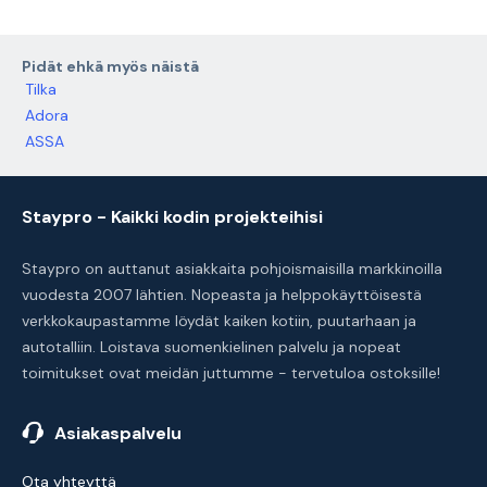
Pidät ehkä myös näistä
Tilka
Adora
ASSA
Staypro - Kaikki kodin projekteihisi
Staypro on auttanut asiakkaita pohjoismaisilla markkinoilla
vuodesta 2007 lähtien. Nopeasta ja helppokäyttöisestä
verkkokaupastamme löydät kaiken kotiin, puutarhaan ja
autotalliin. Loistava suomenkielinen palvelu ja nopeat
toimitukset ovat meidän juttumme - tervetuloa ostoksille!
Asiakaspalvelu
Ota yhteyttä