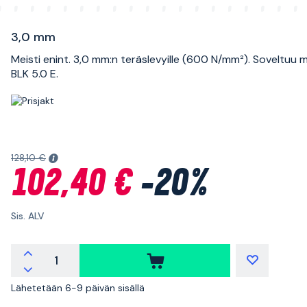
3,0 mm
Meisti enint. 3,0 mm:n teräslevyille (600 N/mm²). Soveltuu mal
BLK 5.0 E.
128,10 €
102,40 €
-20%
Sis. ALV
Lähetetään 6-9 päivän sisällä