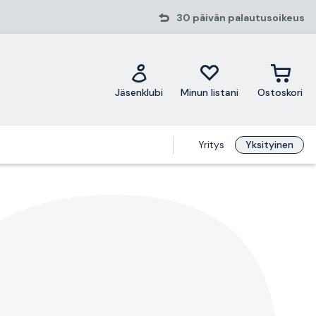
30 päivän palautusoikeus
Jäsenklubi
Minun listani
Ostoskori
Yritys
Yksityinen