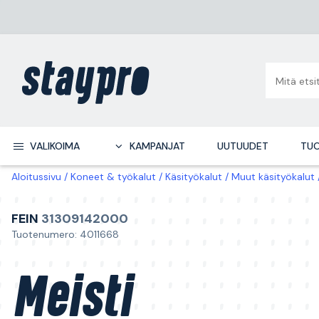
VALIKOIMA
KAMPANJAT
UUTUUDET
TUO
Aloitussivu
Koneet & työkalut
Käsityökalut
Muut käsityökalut
FEIN
31309142000
Tuotenumero: 4011668
Meisti