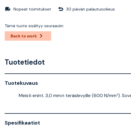
Nopeat toimitukset
30 päivän palautusoikeus
Tämä tuote sisältyy seuraaviin:
Back to work
Tuotetiedot
Tuotekuvaus
Meisti enint. 3,0 mm:n teräslevyille (600 N/mm²). Sovel
Spesifikaatiot