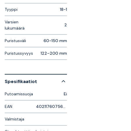
Tyyppi
18-1
Varsien
2
lukumäärä
Puristusväli
60-150 mm
Puristussyvyys
122–200 mm
Spesifikaatiot
Putoamissuoja
Ei
EAN
4021176075674
Valmistaja