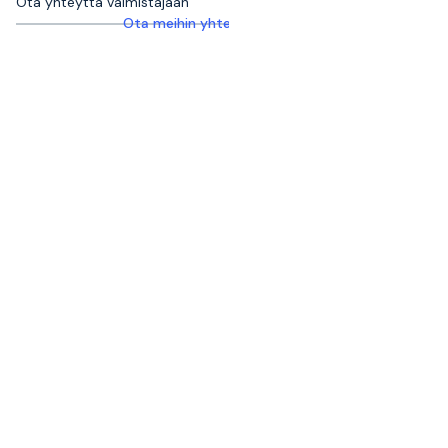
Ota yhteyttä valmistajaan
Ota meihin yhteyttä saadaksesi lisätietoja