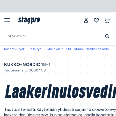
Koneet & työkalut
Käsityökalut
Muut käsityökalut
18-1 KUKKO-Nordic Laakerinulosvedin 60-150 mm
KUKKO-NORDIC
18-1
Tuotenumero: 3088409
Laakerinulosvedi
Taottua terästä. Käytetään yhdessä sarjan 15 ulosvetolev
laakereiden ulosvetoon, kun ne sijaitsevat lähellä koneita ja 