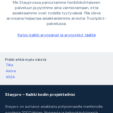
Me Stayprossa panostamme henkilökohtaiseen
palveluun ja pyrimme aina varmistamaan, että
asiakkaamme ovat todella tyytyväisiä. Yllä oleva
arvosana heijastaa asiakkaidemme arvioita Trustpilot-
palvelussa.
Katso kaikki arvosanat ja arvostelut täältä
Pidät ehkä myös näistä
Tilka
Adora
ASSA
Staypro - Kaikki kodin projekteihisi
Staypro on auttanut asiakkaita pohjoismaisilla markkinoilla
vuodesta 2007 lähtien. Nopeasta ja helppokäyttöisestä