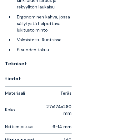
sinkilöiden lataus ja
rekyylitön laukaisu
Ergonominen kahva, jossa
säilytystä helpottava
lukitustoiminto
Valmistettu Ruotsissa
5 vuoden takuu
Tekniset
tiedot
Materiaali
Teräs
27x174x280
Koko
mm
Niittien pituus
6-14 mm