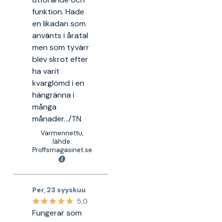
funktion. Hade
en likadan som
använts i åratal
men som tyvärr
blev skrot efter
ha varit
kvarglömd i en
hängränna i
många
månader.../TN
Varmennettu,
lähde:
Proffsmagasinet.se
Per
,
23 syyskuu
5,0
Fungerar som