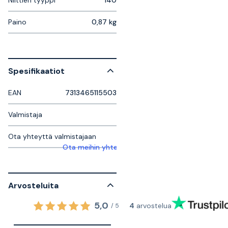
Niittien tyyppi
140
Paino
0,87 kg
Spesifikaatiot
EAN
7313465115503
Valmistaja
Ota yhteyttä valmistajaan
Ota meihin yhteyttä saadaksesi lisätietoja
Arvosteluita
5,0
4
arvostelua
/
5