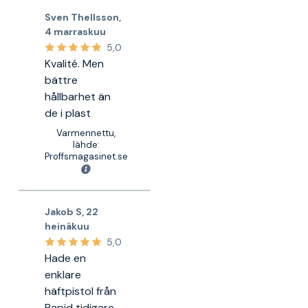
Sven Thellsson
,
4 marraskuu
5,0
Kvalité. Men
bättre
hållbarhet än
de i plast
Varmennettu,
lähde:
Proffsmagasinet.se
Jakob S
,
22
heinäkuu
5,0
Hade en
enklare
häftpistol från
Rapid tidigare,