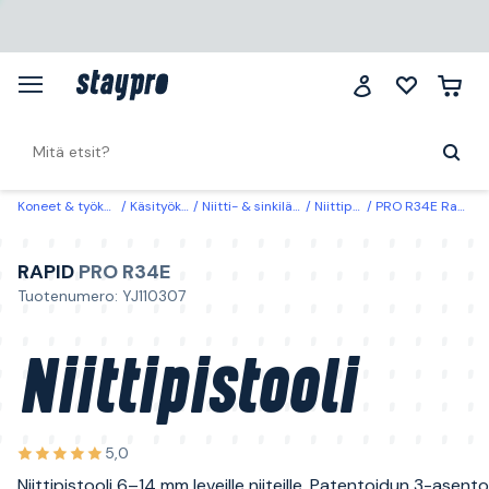
Koneet & työkalut
Käsityökalut
Niitti- & sinkilätyökalut
Niittipistoolit
PRO R34E Rapid Niittipistooli
RAPID
PRO R34E
Tuotenumero: YJ110307
Niittipistooli
5,0
Niittipistooli 6–14 mm leveille niiteille. Patentoidun 3-asent