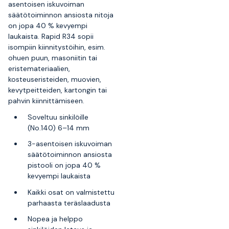
asentoisen iskuvoiman
säätötoiminnon ansiosta nitoja
on jopa 40 % kevyempi
laukaista. Rapid R34 sopii
isompiin kiinnitystöihin, esim.
ohuen puun, masoniitin tai
eristemateriaalien,
kosteuseristeiden, muovien,
kevytpeitteiden, kartongin tai
pahvin kiinnittämiseen.
Soveltuu sinkilöille
(No.140) 6–14 mm
3-asentoisen iskuvoiman
säätötoiminnon ansiosta
pistooli on jopa 40 %
kevyempi laukaista
Kaikki osat on valmistettu
parhaasta teräslaadusta
Nopea ja helppo