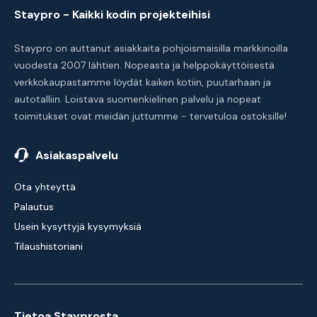
Staypro - Kaikki kodin projekteihisi
Staypro on auttanut asiakkaita pohjoismaisilla markkinoilla
vuodesta 2007 lähtien. Nopeasta ja helppokäyttöisestä
verkkokaupastamme löydät kaiken kotiin, puutarhaan ja
autotalliin. Loistava suomenkielinen palvelu ja nopeat
toimitukset ovat meidän juttumme - tervetuloa ostoksille!
Asiakaspalvelu
Ota yhteyttä
Palautus
Usein kysyttyjä kysymyksiä
Tilaushistoriani
Tietoa Stayprosta