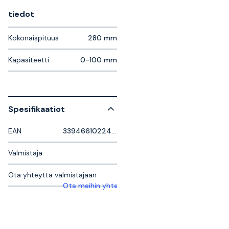
tiedot
Kokonaispituus
280 mm
Kapasiteetti
0-100 mm
Spesifikaatiot
EAN
3394661022479
Valmistaja
Ota yhteyttä valmistajaan
Ota meihin yhteyttä saadaksesi lisätietoja