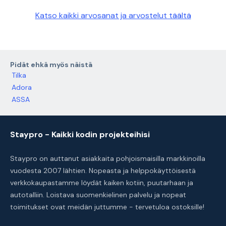
Katso kaikki arvosanat ja arvostelut täältä
Pidät ehkä myös näistä
Tilka
Adora
ASSA
Staypro - Kaikki kodin projekteihisi
Staypro on auttanut asiakkaita pohjoismaisilla markkinoilla
vuodesta 2007 lähtien. Nopeasta ja helppokäyttöisestä
verkkokaupastamme löydät kaiken kotiin, puutarhaan ja
autotalliin. Loistava suomenkielinen palvelu ja nopeat
toimitukset ovat meidän juttumme - tervetuloa ostoksille!