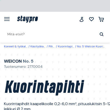
Koneet & työkalut
Käsityökalut
Pihdit
Kuorintapihdit
No. 5 Weicon Kuorintapihti
WEICON
No. 5
Tuotenumero: 2770004
Kuorintapihti
Kuorintapihdit kaapelikoolle 0,2-6,0 mm², pituuslukitsin 5-1
leikkuri Ø 2 mm.