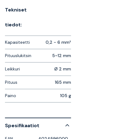
Tekniset
tiedot:
Kapasiteetti
0,2 - 6 mm²
Pituuslukitsin
5–12 mm
Leikkuri
Ø 2 mm
Pituus
165 mm
Paino
105 g
Spesifikaatiot
EAN
4024596000226