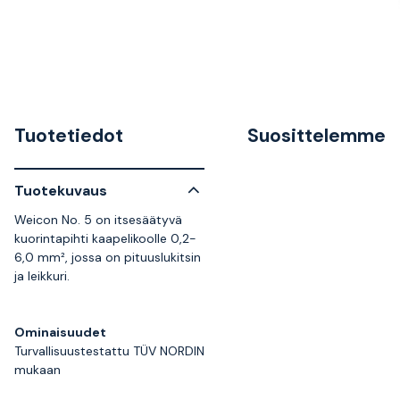
Tuotetiedot
Suosittelemme
Tuotekuvaus
Weicon No. 5 on itsesäätyvä
kuorintapihti kaapelikoolle 0,2-
6,0 mm², jossa on pituuslukitsin
ja leikkuri.
Ominaisuudet
Turvallisuustestattu TÜV NORDIN
mukaan