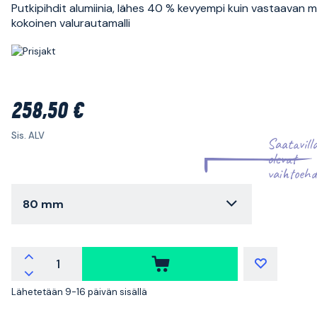
Putkipihdit alumiinia, lähes 40 % kevyempi kuin vastaavan ma
kokoinen valurautamalli
258,50 €
Sis. ALV
Saatavill
olevat
vaihtoehd
80 mm
Lähetetään 9-16 päivän sisällä