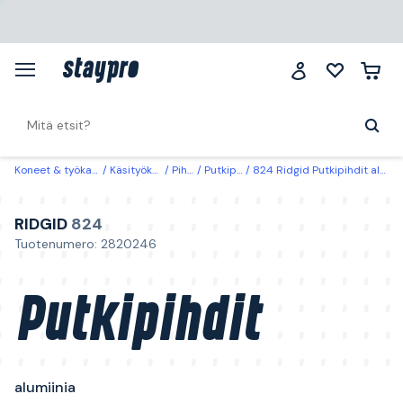
Koneet & työkalut
Käsityökalut
Pihdit
Putkipihdit
824 Ridgid Putkipihdit alumiinia 80 mm
RIDGID
824
Tuotenumero: 2820246
Putkipihdit
alumiinia