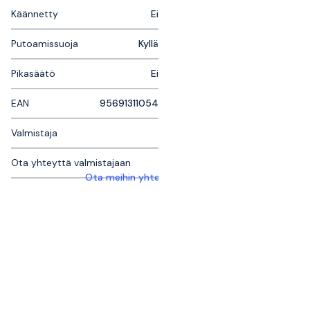
Käännetty
Ei
Putoamissuoja
Kyllä
Pikasäätö
Ei
EAN
95691311054
Valmistaja
Ota yhteyttä valmistajaan
Ota meihin yhteyttä saadaksesi lisätietoja