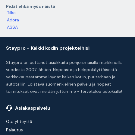
Pidät ehkä myös näistä
Tilka
Adora
ASSA
Staypro - Kaikki kodin projekteihisi
Staypro on auttanut asiakkaita pohjoismaisilla markkinoilla
vuodesta 2007 lähtien. Nopeasta ja helppokäyttöisestä
verkkokaupastamme löydät kaiken kotiin, puutarhaan ja
autotalliin. Loistava suomenkielinen palvelu ja nopeat
toimitukset ovat meidän juttumme - tervetuloa ostoksille!
Asiakaspalvelu
Ota yhteyttä
Palautus