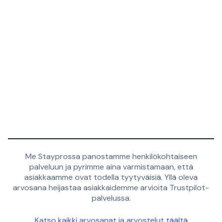
Me Stayprossa panostamme henkilökohtaiseen
palveluun ja pyrimme aina varmistamaan, että
asiakkaamme ovat todella tyytyväisiä. Yllä oleva
arvosana heijastaa asiakkaidemme arvioita Trustpilot-
palvelussa.
Katso kaikki arvosanat ja arvostelut täältä