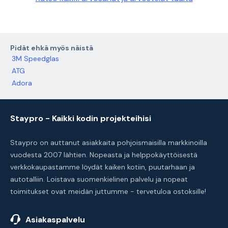
Pidät ehkä myös näistä
3M Speedglas
ATG
Adora
Staypro - Kaikki kodin projekteihisi
Staypro on auttanut asiakkaita pohjoismaisilla markkinoilla
vuodesta 2007 lähtien. Nopeasta ja helppokäyttöisestä
verkkokaupastamme löydät kaiken kotiin, puutarhaan ja
autotalliin. Loistava suomenkielinen palvelu ja nopeat
toimitukset ovat meidän juttumme - tervetuloa ostoksille!
Asiakaspalvelu