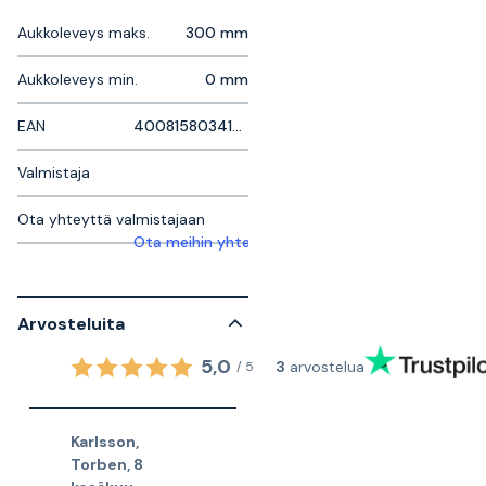
Aukkoleveys maks.
300 mm
Aukkoleveys min.
0 mm
EAN
4008158034126
Valmistaja
Ota yhteyttä valmistajaan
Ota meihin yhteyttä saadaksesi lisätietoja
Arvosteluita
5,0
3
arvostelua
/
5
Karlsson,
Torben
,
8