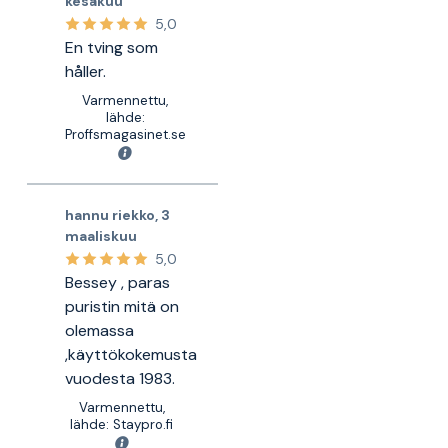
kesäkuu
5,0
En tving som
håller.
Varmennettu,
lähde:
Proffsmagasinet.se
hannu riekko
,
3
maaliskuu
5,0
Bessey , paras
puristin mitä on
olemassa
,käyttökokemusta
vuodesta 1983.
Varmennettu,
lähde: Staypro.fi