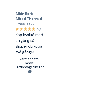
Albin Boris
Alfred Thorvald
,
1 maaliskuu
5,0
Köp kvalité med
en gång så
slipper du köpa
två gånger.
Varmennettu,
lähde:
Proffsmagasinet.se