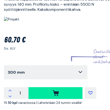
syvyys 140 mm. Profiloitu kisko – enintään 5500 N
syöttöjännitteelle. Kaksikomponenttikahva.
60,70 €
Sis. ALV
Saatavill
olevat
vaihtoehd
300 mm
Yli
10 kpl
varastossa |
Lähetetään 24 tunnin sisällä!