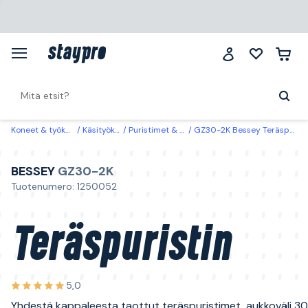
Koneet & työkalut
Käsityökalut
Puristimet & pitimet
GZ30-2K Bessey Teräspuristin 300 mm
BESSEY
GZ30-2K
Tuotenumero: 1250052
Teräspuristin
5,0
Yhdestä kappaleesta taottut teräspuristimet, aukkoväli 3