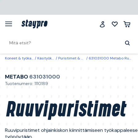
Koneet & työkalut
Käsityökalut
Puristimet & pitimet
631031000 Metabo Ruuvipuristimet
METABO
631031000
Tuotenumero: 1110189
Ruuvipuristimet
Ruuvipuristimet ohjainkiskon kiinnittämiseen työkappaleese
työpöytään.