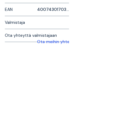
EAN
4007430170385
Valmistaja
Ota yhteyttä valmistajaan
Ota meihin yhteyttä saadaksesi lisätietoja