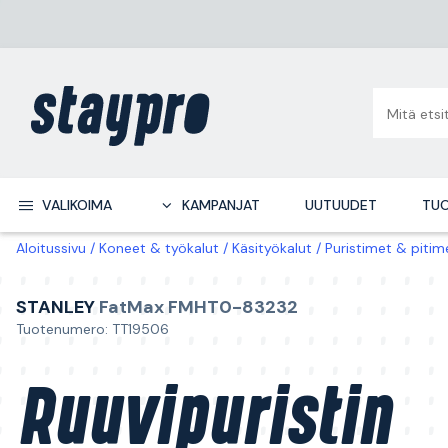
VALIKOIMA
KAMPANJAT
UUTUUDET
TUO
Aloitussivu
Koneet & työkalut
Käsityökalut
Puristimet & pitim
STANLEY
FatMax FMHT0-83232
Tuotenumero: TT19506
Ruuvipuristin