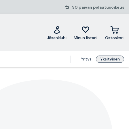
30 päivän palautusoikeus
Jäsenklubi
Minun listani
Ostoskori
Yritys
Yksityinen