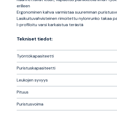
erilleen
Ergonominen kahva varmistaa suuremman puristusvo
Lasikuituvahvisteinen rimoitettu nylonrunko takaa p
I-profiloitu varsi karkaistua terästä
Tekniset tiedot:
Työntökapasiteetti
Puristuskapasiteetti
Leukojen syvyys
Pituus
Puristusvoima