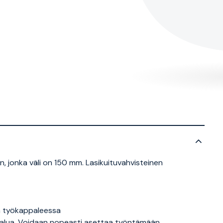
, jonka väli on 150 mm. Lasikuituvahvisteinen
a työkappaleessa
ökalua. Voidaan nopeasti asettaa työntämään