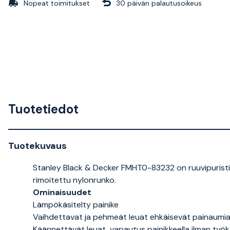
Nopeat toimitukset
30 päivän palautusoikeus
Tuotetiedot
Tuotekuvaus
Stanley Black & Decker FMHT0-83232 on ruuvipuristin
rimoitettu nylonrunko.
Ominaisuudet
Lämpökäsitelty painike
Vaihdettavat ja pehmeät leuat ehkäisevät painaumi
Käännettävät leuat, vapautus painikkeella ilman ty