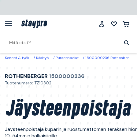
Koneet & työkalut
Käsityökalut
Purseenpoistotyökalut
1500000236 Rothenberger Jäysteenpoistaja
ROTHENBERGER
1500000236
Tuotenumero: TZ10302
Jäysteenpoistaja
Jäysteenpoistaja kuparin ja ruostumattoman teräksen hio
10-54mm:n halkaisijoille.