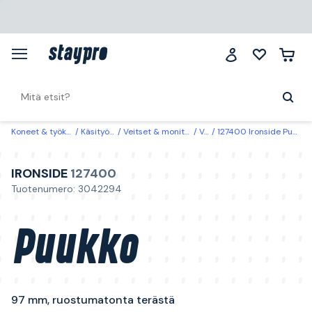
Koneet & työkalut
Käsityökalut
Veitset & monitoimityökalut
Veitset
127400 Ironside Puukko 97 mm, ruostumatonta terästä
IRONSIDE
127400
Tuotenumero: 3042294
Puukko
97 mm, ruostumatonta terästä