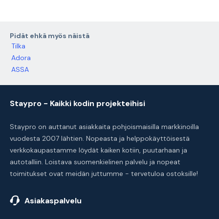
Pidät ehkä myös näistä
Tilka
Adora
ASSA
Staypro - Kaikki kodin projekteihisi
Staypro on auttanut asiakkaita pohjoismaisilla markkinoilla
vuodesta 2007 lähtien. Nopeasta ja helppokäyttöisestä
verkkokaupastamme löydät kaiken kotiin, puutarhaan ja
autotalliin. Loistava suomenkielinen palvelu ja nopeat
toimitukset ovat meidän juttumme - tervetuloa ostoksille!
Asiakaspalvelu