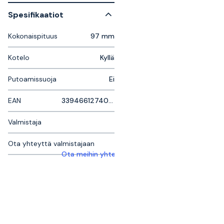
Spesifikaatiot
Kokonaispituus
97 mm
Kotelo
Kyllä
Putoamissuoja
Ei
EAN
3394661274021
Valmistaja
Ota yhteyttä valmistajaan
Ota meihin yhteyttä saadaksesi lisätietoja