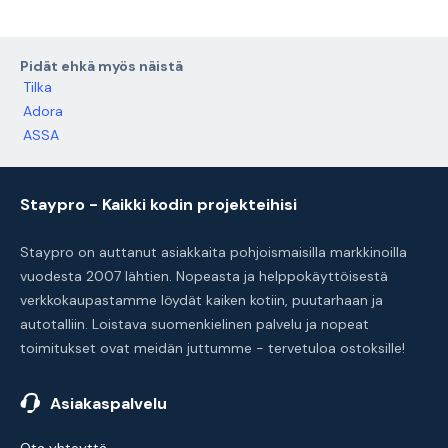
Pidät ehkä myös näistä
Tilka
Adora
ASSA
Staypro - Kaikki kodin projekteihisi
Staypro on auttanut asiakkaita pohjoismaisilla markkinoilla
vuodesta 2007 lähtien. Nopeasta ja helppokäyttöisestä
verkkokaupastamme löydät kaiken kotiin, puutarhaan ja
autotalliin. Loistava suomenkielinen palvelu ja nopeat
toimitukset ovat meidän juttumme - tervetuloa ostoksille!
Asiakaspalvelu