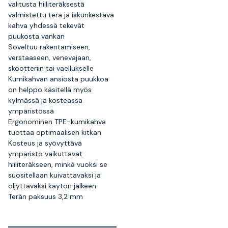
valitusta hiiliteräksestä
valmistettu terä ja iskunkestävä
kahva yhdessä tekevät
puukosta vankan
Soveltuu rakentamiseen,
verstaaseen, venevajaan,
skootteriin tai vaellukselle
Kumikahvan ansiosta puukkoa
on helppo käsitellä myös
kylmässä ja kosteassa
ympäristössä
Ergonominen TPE-kumikahva
tuottaa optimaalisen kitkan
Kosteus ja syövyttävä
ympäristö vaikuttavat
hiiliteräkseen, minkä vuoksi se
suositellaan kuivattavaksi ja
öljyttäväksi käytön jälkeen
Terän paksuus 3,2 mm