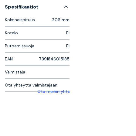
Spesifikaatiot
Kokonaispituus
206 mm
Kotelo
Ei
Putoamissuoja
Ei
EAN
7391846015185
Valmistaja
Ota yhteyttä valmistajaan
Ota meihin yhteyttä saadaksesi lisätietoja