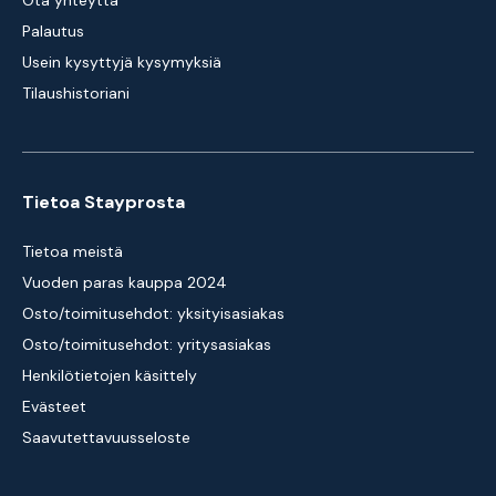
Ota yhteyttä
Palautus
Usein kysyttyjä kysymyksiä
Tilaushistoriani
Tietoa Stayprosta
Tietoa meistä
Vuoden paras kauppa 2024
Osto/toimitusehdot: yksityisasiakas
Osto/toimitusehdot: yritysasiakas
Henkilötietojen käsittely
Evästeet
Saavutettavuusseloste