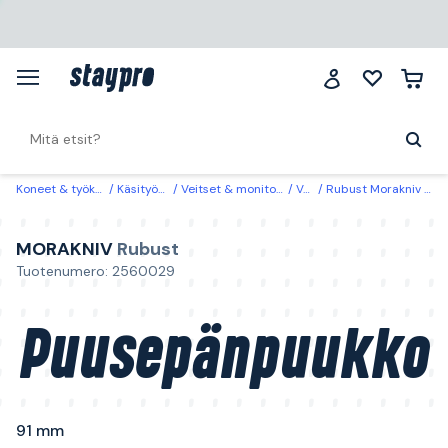
Koneet & työkalut
Käsityökalut
Veitset & monitoimityökalut
Veitset
Rubust Morakniv Puusepänpuukko 91 mm
MORAKNIV
Rubust
Tuotenumero: 2560029
Puusepänpuukko
91 mm