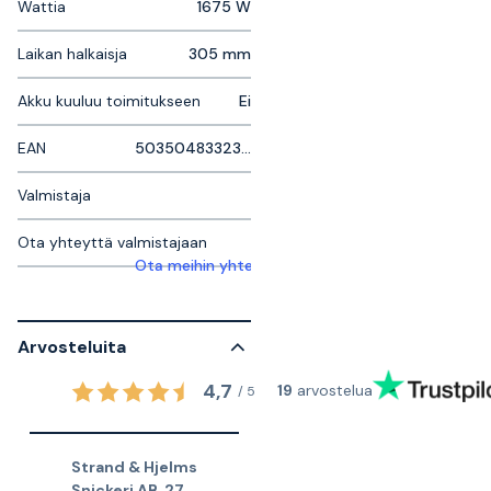
Wattia
1675 W
Laikan halkaisja
305 mm
Akku kuuluu toimitukseen
Ei
EAN
5035048332344
Valmistaja
Ota yhteyttä valmistajaan
Ota meihin yhteyttä saadaksesi lisätietoja
Arvosteluita
4,7
19
arvostelua
/
5
Strand & Hjelms
Snickeri AB
,
27