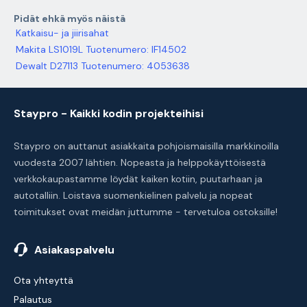
Pidät ehkä myös näistä
Katkaisu- ja jiirisahat
Makita LS1019L Tuotenumero: IF14502
Dewalt D27113 Tuotenumero: 4053638
Staypro - Kaikki kodin projekteihisi
Staypro on auttanut asiakkaita pohjoismaisilla markkinoilla
vuodesta 2007 lähtien. Nopeasta ja helppokäyttöisestä
verkkokaupastamme löydät kaiken kotiin, puutarhaan ja
autotalliin. Loistava suomenkielinen palvelu ja nopeat
toimitukset ovat meidän juttumme - tervetuloa ostoksille!
Asiakaspalvelu
Ota yhteyttä
Palautus