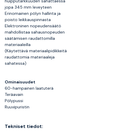
huipputarkkuuden sahattaessa
jopa 345 mm leveyteen
Erinomainen pölyn hallinta ja
poisto leikkauspinnasta
Elektroninen nopeudensäätö
mahdollistaa sahausnopeuden
säätämisen raudattomilla
materiaaleilla
(Käytettävä materiaalipidikkeitä
raudattomia materiaaleja
sahatessa)
Ominaisuudet
60-hampainen laatuterä
Teräavain
Pölypussi
Ruuvipuristin
Tekniset tiedot: