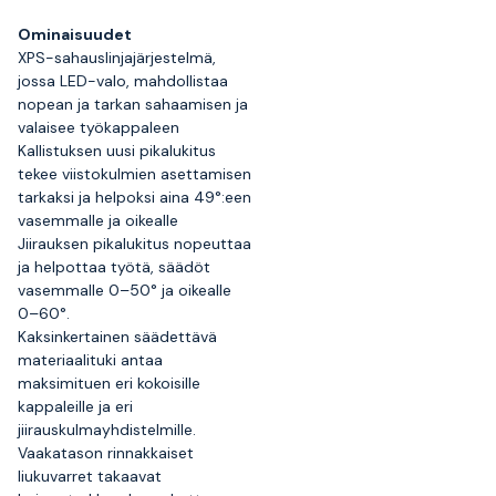
Ominaisuudet
XPS-sahauslinjajärjestelmä,
jossa LED-valo, mahdollistaa
nopean ja tarkan sahaamisen ja
valaisee työkappaleen
Kallistuksen uusi pikalukitus
tekee viistokulmien asettamisen
tarkaksi ja helpoksi aina 49°:een
vasemmalle ja oikealle
Jiirauksen pikalukitus nopeuttaa
ja helpottaa työtä, säädöt
vasemmalle 0–50° ja oikealle
0–60°.
Kaksinkertainen säädettävä
materiaalituki antaa
maksimituen eri kokoisille
kappaleille ja eri
jiirauskulmayhdistelmille.
Vaakatason rinnakkaiset
liukuvarret takaavat