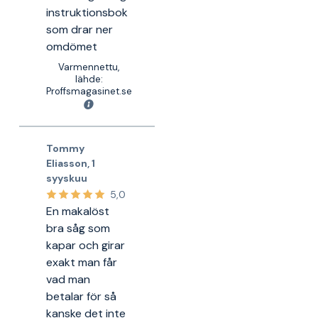
instruktionsbok
som drar ner
omdömet
Varmennettu,
lähde:
Proffsmagasinet.se
Tommy
Eliasson
,
1
syyskuu
5,0
En makalöst
bra såg som
kapar och girar
exakt man får
vad man
betalar för så
kanske det inte