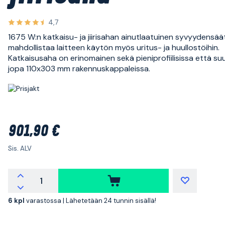
4,7
1675 W:n katkaisu- ja jiirisahan ainutlaatuinen syvyydensää
mahdollistaa laitteen käytön myös uritus- ja huullostöihin.
Katkaisusaha on erinomainen sekä pieniprofiilisissa että suu
jopa 110x303 mm rakennuskappaleissa.
901,90 €
Sis. ALV
6 kpl
varastossa |
Lähetetään 24 tunnin sisällä!