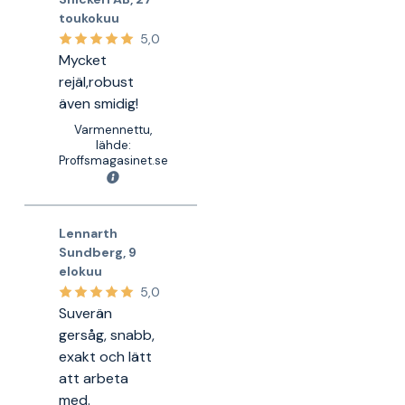
toukokuu
5,0
Mycket
rejäl,robust
även smidig!
Varmennettu,
lähde:
Proffsmagasinet.se
Lennarth
Sundberg
,
9
elokuu
5,0
Suverän
gersåg, snabb,
exakt och lätt
att arbeta
med.