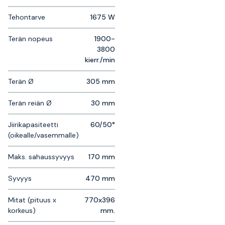
Tehontarve
1675 W
Terän nopeus
1900-
3800
kierr./min
Terän Ø
305 mm
Terän reiän Ø
30 mm
Jiirikapasiteetti
60/50°
(oikealle/vasemmalle)
Maks. sahaussyvyys
170 mm
Syvyys
470 mm
Mitat (pituus x
770x396
korkeus)
mm.