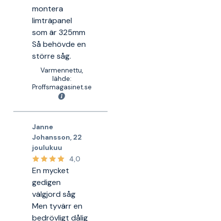
montera
limträpanel
som är 325mm
Så behövde en
större såg.
Varmennettu,
lähde:
Proffsmagasinet.se
Janne
Johansson
,
22
joulukuu
4,0
En mycket
gedigen
välgjord såg
Men tyvärr en
bedrövligt dålig