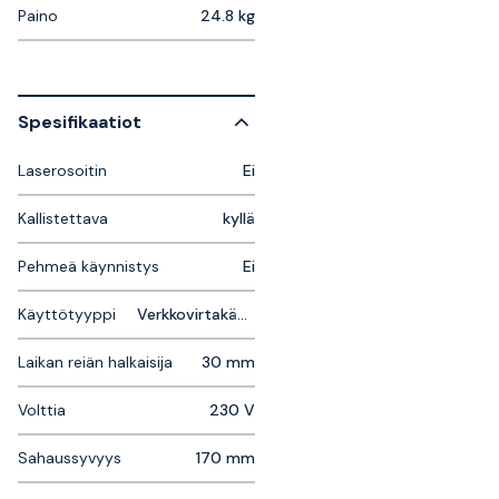
Paino
24.8 kg
Spesifikaatiot
Laserosoitin
Ei
Kallistettava
kyllä
Pehmeä käynnistys
Ei
Käyttötyyppi
Verkkovirtakäyttöinen
Laikan reiän halkaisija
30 mm
Volttia
230 V
Sahaussyvyys
170 mm