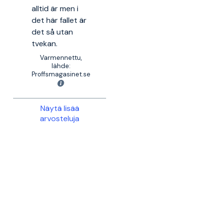
alltid är men i
det här fallet är
det så utan
tvekan.
Varmennettu,
lähde:
Proffsmagasinet.se
Näytä lisää
arvosteluja