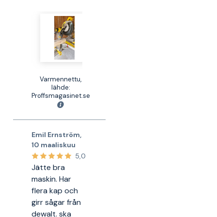
Varmennettu,
lähde:
Proffsmagasinet.se
Emil Ernström
,
10 maaliskuu
5,0
Jätte bra
maskin. Har
flera kap och
girr sågar från
dewalt. ska