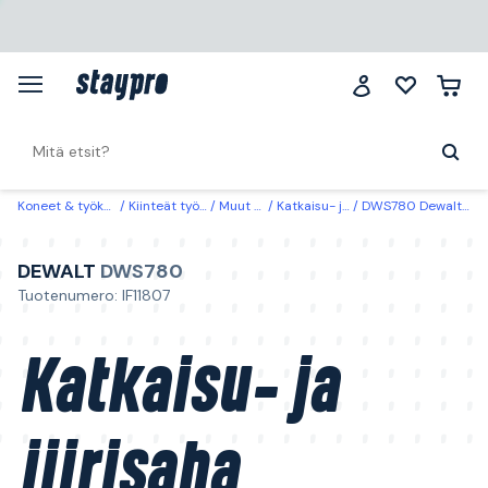
Koneet & työkalut
Kiinteät työkalut
Muut sahat
Katkaisu- ja jiirisahat
DWS780 Dewalt Katkaisu- ja jiirisaha
DEWALT
DWS780
Tuotenumero: IF11807
Katkaisu- ja
jiirisaha