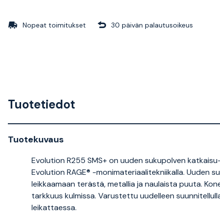
Nopeat toimitukset
30 päivän palautusoikeus
Tuotetiedot
Tuotekuvaus
Evolution R255 SMS+ on uuden sukupolven katkaisu- ja
Evolution RAGE® -monimateriaalitekniikalla. Uuden suk
leikkaamaan terästä, metallia ja naulaista puuta. Ko
tarkkuus kulmissa. Varustettu uudelleen suunnitellul
leikattaessa.