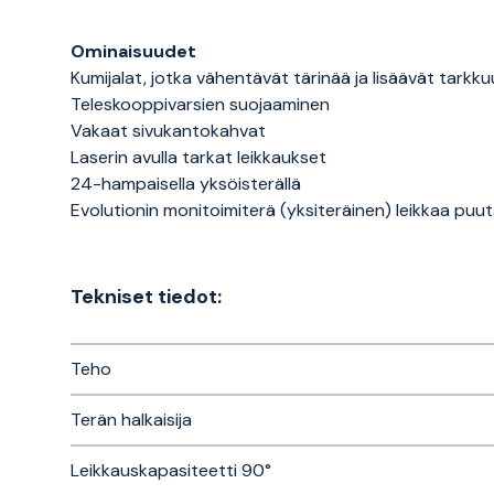
Ominaisuudet
Kumijalat, jotka vähentävät tärinää ja lisäävät tarkk
Teleskooppivarsien suojaaminen
Vakaat sivukantokahvat
Laserin avulla tarkat leikkaukset
24-hampaisella yksöisterällä
Evolutionin monitoimiterä (yksiteräinen) leikkaa puuta
Tekniset tiedot:
Teho
Terän halkaisija
Leikkauskapasiteetti 90°