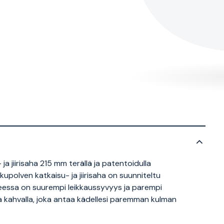
 jiirisaha 215 mm terällä ja patentoidulla
upolven katkaisu- ja jiirisaha on suunniteltu
neessa on suurempi leikkaussyvyys ja parempi
la kahvalla, joka antaa kädellesi paremman kulman