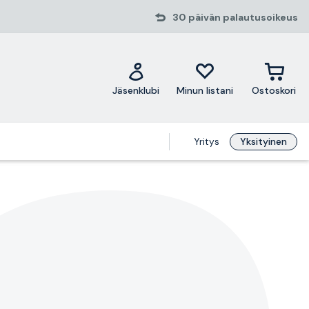
30 päivän palautusoikeus
Jäsenklubi
Minun listani
Ostoskori
Yritys
Yksityinen