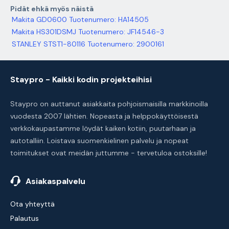
Pidät ehkä myös näistä
Makita GD0600 Tuotenumero: HA14505
Makita HS301DSMJ Tuotenumero: JF14546-3
STANLEY STST1-80116 Tuotenumero: 2900161
Staypro - Kaikki kodin projekteihisi
Staypro on auttanut asiakkaita pohjoismaisilla markkinoilla
vuodesta 2007 lähtien. Nopeasta ja helppokäyttöisestä
verkkokaupastamme löydät kaiken kotiin, puutarhaan ja
autotalliin. Loistava suomenkielinen palvelu ja nopeat
toimitukset ovat meidän juttumme - tervetuloa ostoksille!
Asiakaspalvelu
Ota yhteyttä
Palautus