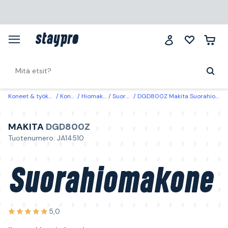
Koneet & työkalut
Koneet
Hiomakoneet
Suorahionta
DGD800Z Makita Suorahiomakone ilman akkua ja laturia
MAKITA
DGD800Z
Tuotenumero: JA14510
Suorahiomakone
5,0