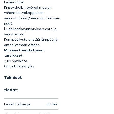
kapea runko.
Kiristysholkin pyöreä mutteri
vähentää työkappaleen
vaurioitumisen/naarmuuntumisen
riskiä.
Uudelleenkäynnistyksen esto ja
varoitusvalo
Kumipäällyste eristää lämpöä ja
antaa varman otteen.
Mukana toimitettavat
tarvikkeet:
2 ruuviavainta
6mm kiristyshylsy
Tekniset
tiedot:
Laikan halkaisija
38 mm