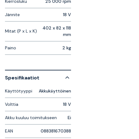
Kierrosluku
25 000 rpm
Jännite
18 V
402 x 82 x 118
Mitat (P x L x K)
mm
Paino
2 kg
Spesifikaatiot
Käyttötyyppi
Akkukäyttöinen
Volttia
18 V
Akku kuuluu toimitukseen
Ei
EAN
088381670388