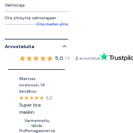
Valmistaja
Ota yhteyttä valmistajaan
Ota meihin yhteyttä saadaksesi lisätietoja
Arvosteluita
5,0
2
arvostelua
/
5
Mattias
Isrelsson
,
14
kesäkuu
5,0
Super bra
maskin.
Varmennettu,
lähde:
Proffsmagasinet.se