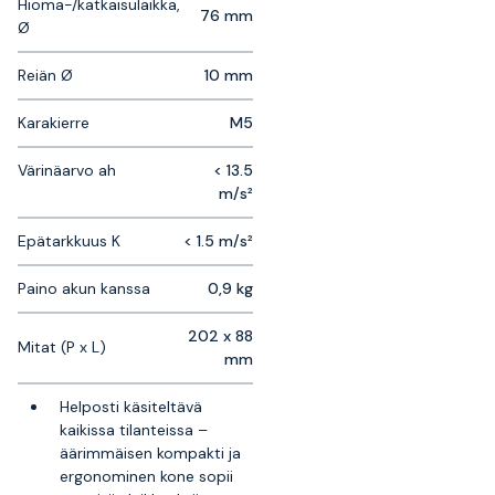
Hioma-/katkaisulaikka,
76 mm
Ø
Reiän Ø
10 mm
Karakierre
M5
Värinäarvo ah
< 13.5
m/s²
Epätarkkuus K
< 1.5 m/s²
Paino akun kanssa
0,9 kg
202 x 88
Mitat (P x L)
mm
Helposti käsiteltävä
kaikissa tilanteissa –
äärimmäisen kompakti ja
ergonominen kone sopii