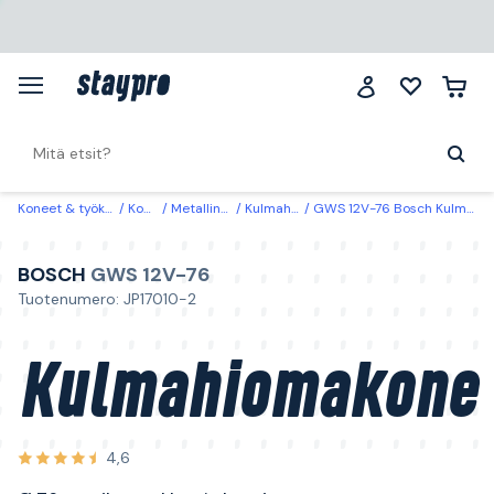
Koneet & työkalut
Koneet
Metallinkäsittely
Kulmahiomakoneet
GWS 12V-76 Bosch Kulmahiomakone Ø 76 mm, ilman akkua ja laturia
BOSCH
GWS 12V-76
Tuotenumero: JP17010-2
Kulmahiomakone
4,6