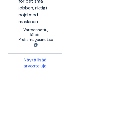
för det små
jobben, riktigt
nöjd med
maskinen
Varmennettu,
lähde:
Proffsmagasinet.se
Näytä lisää
arvosteluja