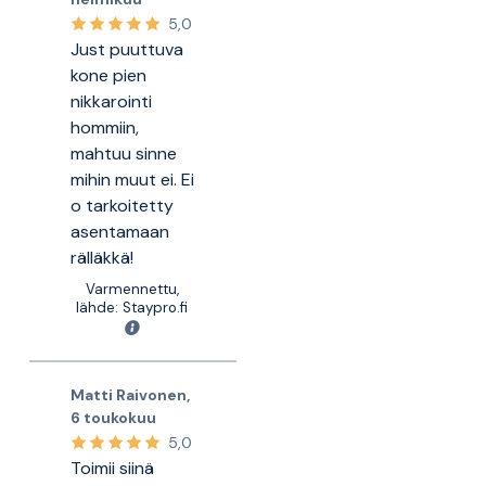
5,0
Just puuttuva
kone pien
nikkarointi
hommiin,
mahtuu sinne
mihin muut ei. Ei
o tarkoitetty
asentamaan
rälläkkä!
Varmennettu,
lähde: Staypro.fi
Matti Raivonen
,
6 toukokuu
5,0
Toimii siinä