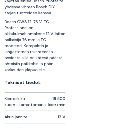
käyttää sinisiä Bosch-tuotteita
yhdessä vihreän Bosch DIY -
sarjan tuotteiden kanssa.
Bosch GWS 12-76 V-EC
Professional on
akkukulmahiomakone 12 V, laikan
halkaisija 76 mm ja EC-
moottori. Kompaktin ja
langattoman rakenteensa
ansiosta sillä on kätevä päästä
ahtaisiin paikkohin ja pään
korkeuden yläpuolelle.
Tekniset tiedot:
Kierrosluku
19.500
kuormittamattomana:
kierr./min
Akun jännite
12 V