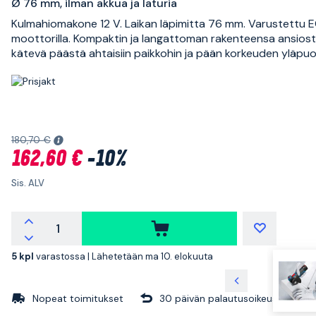
Ø 76 mm, ilman akkua ja laturia
Kulmahiomakone 12 V. Laikan läpimitta 76 mm. Varustettu 
moottorilla. Kompaktin ja langattoman rakenteensa ansiosta
kätevä päästä ahtaisiin paikkohin ja pään korkeuden yläpuol
180,70 €
162,60 €
-10%
Sis. ALV
5 kpl
varastossa |
Lähetetään ma 10. elokuuta
Nopeat toimitukset
30 päivän palautusoikeus