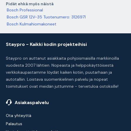
Pidät ehkä myös näistä
Bosch Professional
Bosch GSR 12V-35 Tuotenumero: 3126971
Bosch Kulmahiomakoneet
Staypro - Kaikki kodin projekteihisi
Staypro on auttanut asiakkaita pohjoismaisilla markkinoilla
vuodesta 2007 lähtien. Nopeasta ja helppokäyttöisestä
verkkokaupastamme löydät kaiken kotiin, puutarhaan ja
autotalliin. Loistava suomenkielinen palvelu ja nopeat
toimitukset ovat meidän juttumme - tervetuloa ostoksille!
Asiakaspalvelu
Ota yhteyttä
Palautus