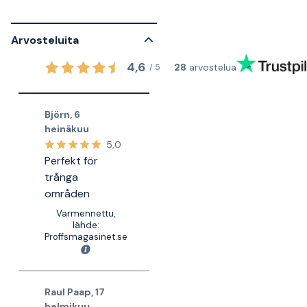
Arvosteluita
4,6
28
arvostelua
/
5
Björn
,
6
heinäkuu
5,0
Perfekt för
trånga
områden
Varmennettu,
lähde:
Proffsmagasinet.se
Raul Paap
,
17
helmikuu