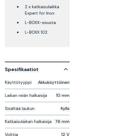
2 x katkaisulaikka
Expert for Inox
L-BOXX-sisusta
L-BOXX 102
Spesifikaatiot
Käyttötyyppi
Akkukäyttöinen
Laikan reiän halkaisija
10 mm
Sisältää laukun
Kyllä
Katkaisulaikan halkaisija
76 mm
Volttia
12 V