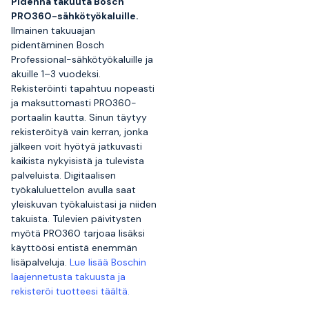
Pidennä takuuta Bosch
PRO360-sähkötyökaluille.
Ilmainen takuuajan
pidentäminen Bosch
Professional-sähkötyökaluille ja
akuille 1–3 vuodeksi.
Rekisteröinti tapahtuu nopeasti
ja maksuttomasti PRO360-
portaalin kautta. Sinun täytyy
rekisteröityä vain kerran, jonka
jälkeen voit hyötyä jatkuvasti
kaikista nykyisistä ja tulevista
palveluista. Digitaalisen
työkaluluettelon avulla saat
yleiskuvan työkaluistasi ja niiden
takuista. Tulevien päivitysten
myötä PRO360 tarjoaa lisäksi
käyttöösi entistä enemmän
lisäpalveluja.
Lue lisää Boschin
laajennetusta takuusta ja
rekisteröi tuotteesi täältä.