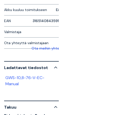
Akku kuuluu toimitukseen
Ei
EAN
3165140843591
Valmistaja
Ota yhteyttä valmistajaan
Ota meihin yhteyttä saadaksesi lisätietoja
Ladattavat tiedostot
GWS-10,8-76-V-EC-
Manual
Takuu