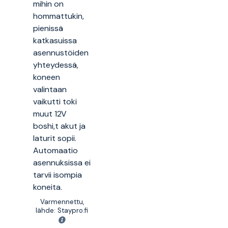
mihin on
hommattukin,
pienissä
katkasuissa
asennustöiden
yhteydessä,
koneen
valintaan
vaikutti toki
muut 12V
boshi,t akut ja
laturit sopii.
Automaatio
asennuksissa ei
tarvii isompia
koneita.
Varmennettu,
lähde: Staypro.fi