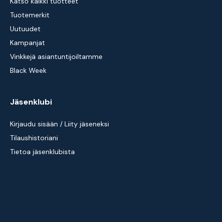
Katso kaikki tuotteet
Tuotemerkit
Uutuudet
Kampanjat
Vinkkejä asiantuntijoiltamme
Black Week
Jäsenklubi
Kirjaudu sisään / Liity jäseneksi
Tilaushistoriani
Tietoa jäsenklubista