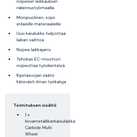
nopeisiin leikkauksiin
rakennustyömaalla
Monipuolinen, sopii
erilaisille materiaaleille
Uusi karalukko helpottaa
laikan vaihtoa
Nopea laikkajarru
Tehokas EC-moottori
nopeuttaa työskentelyä
Kipinäsuojan säätö
kätevästi ilman työkaluja
Toimituksen sisältö
1 x
kovametallikatkaisulaikka
Carbide Multi
Wheel