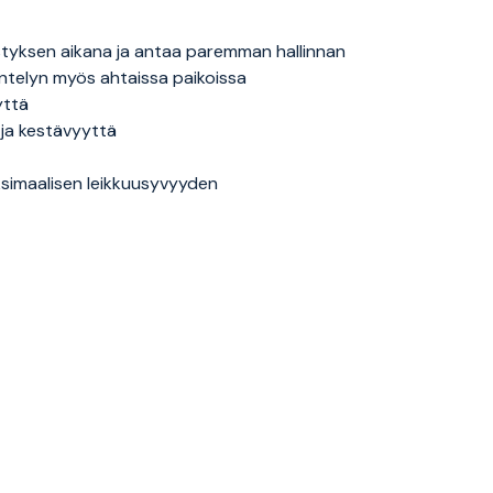
styksen aikana ja antaa paremman hallinnan
entelyn myös ahtaissa paikoissa
yttä
 ja kestävyyttä
ksimaalisen leikkuusyvyyden