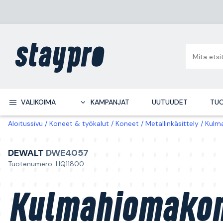
VALIKOIMA
KAMPANJAT
UUTUUDET
TUO
Aloitussivu
Koneet & työkalut
Koneet
Metallinkäsittely
Kulm
DEWALT
DWE4057
Tuotenumero: HQ11800
Kulmahiomako