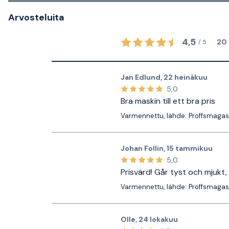
Arvosteluita
4,5
20
/
5
Jan Edlund
,
22 heinäkuu
5,0
Bra maskin till ett bra pris
Varmennettu, lähde: Proffsmagas
Johan Follin
,
15 tammikuu
5,0
Prisvärd! Går tyst och mjukt,
Varmennettu, lähde: Proffsmagas
Olle
,
24 lokakuu