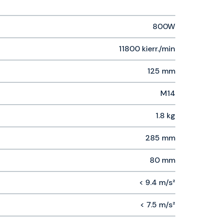
800W
11800 kierr./min
125 mm
M14
1.8 kg
285 mm
80 mm
< 9.4 m/s²
< 7.5 m/s²