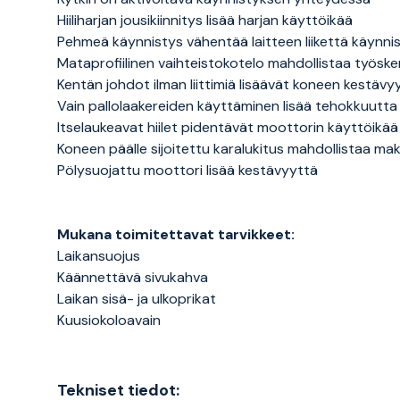
Hiiliharjan jousikiinnitys lisää harjan käyttöikää
Pehmeä käynnistys vähentää laitteen liikettä käynni
Mataprofiilinen vaihteistokotelo mahdollistaa työsk
Kentän johdot ilman liittimiä lisäävät koneen kestävy
Vain pallolaakereiden käyttäminen lisää tehokkuutta
Itselaukeavat hiilet pidentävät moottorin käyttöikää
Koneen päälle sijoitettu karalukitus mahdollistaa ma
Pölysuojattu moottori lisää kestävyyttä
Mukana toimitettavat tarvikkeet:
Laikansuojus
Käännettävä sivukahva
Laikan sisä- ja ulkoprikat
Kuusiokoloavain
Tekniset tiedot: