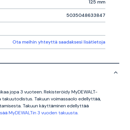
125 mm
5035048633847
Ota meihin yhteyttä saadaksesi lisätietoja
ikaa jopa 3 vuoteen. Rekisteröidy MyDEWALT-
sta takuutodistus. Takuun voimassaolo edellyttää,
 ostamisesta. Takuun käyttäminen edellyttää
lisää MyDEWALTin 3 vuoden takuusta.