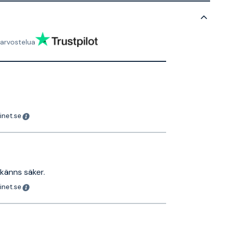
arvostelua
inet.se
 känns säker.
inet.se