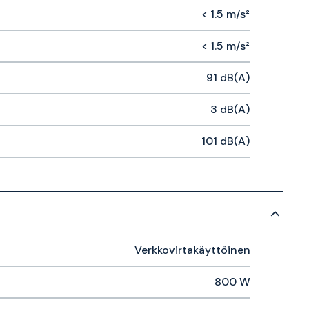
< 1.5 m/s²
< 1.5 m/s²
91 dB(A)
3 dB(A)
101 dB(A)
Verkkovirtakäyttöinen
800 W