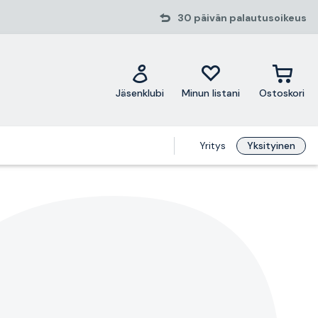
30 päivän palautusoikeus
Jäsenklubi
Minun listani
Ostoskori
Yritys
Yksityinen