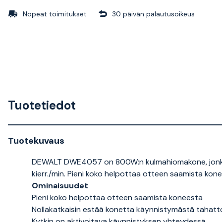
Nopeat toimitukset
30 päivän palautusoikeus
Tuotetiedot
Tuotekuvaus
DEWALT DWE4057 on 800W:n kulmahiomakone, jonka l
kierr./min. Pieni koko helpottaa otteen saamista kone
Ominaisuudet
Pieni koko helpottaa otteen saamista koneesta
Nollakatkaisin estää konetta käynnistymästä tahatt
Kytkin on aktivoitava käynnistyksen yhteydessä