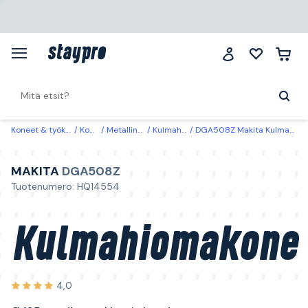
Koneet & työkalut
Koneet
Metallinkäsittely
Kulmahiomakoneet
DGA508Z Makita Kulmahiomakone Ø 125 mm, ilman akkua ja laturia
MAKITA
DGA508Z
Tuotenumero: HQ14554
Kulmahiomakone
4,0