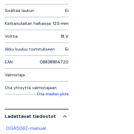
Sisältää laukun
Ei
Katkaisulaikan halkaisija
125 mm
Volttia
18 V
Akku kuuluu toimitukseen
Ei
EAN
088381814720
Valmistaja
Ota yhteyttä valmistajaan
Ota meihin yhteyttä saadaksesi lisätietoja
Ladattavat tiedostot
DGA508Z-manual