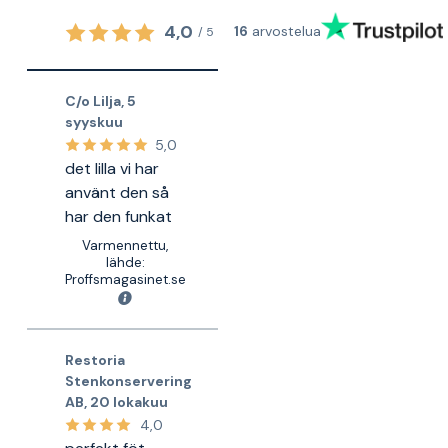
4,0
16
arvostelua
/
5
C/o Lilja
,
5
syyskuu
5,0
det lilla vi har
använt den så
har den funkat
Varmennettu,
lähde:
Proffsmagasinet.se
Restoria
Stenkonservering
AB
,
20 lokakuu
4,0