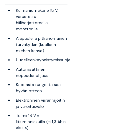
Kulmahiomakone 18 V,
varustettu
hiiliharjattomalla
moottorilla
Alapuolella pitkänomainen
turvakytkin (kuolleen
miehen kahva)
Uudelleenkäynnistymissuoja
Automaattinen
nopeudenohjaus
Kapeasta rungosta saa
hyvän otteen
Elektroninen virranrajoitin
ja varoitusvalo
Toimii 18 V:n
litiumioniakuilla (ei 1,3 Ah:n
akulla)