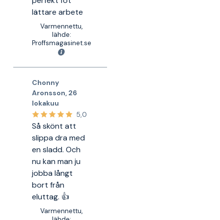
perfekt föt
lättare arbete
Varmennettu,
lähde:
Proffsmagasinet.se
Chonny
Aronsson
,
26
lokakuu
5,0
Så skönt att
slippa dra med
en sladd. Och
nu kan man ju
jobba långt
bort från
eluttag. 👍
Varmennettu,
lähde: