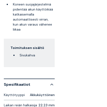
Koneen suojajärjestelmä
pidentää akun käyttöikää
katkaisemalla
automaattisesti virran,
kun akun varaus vähenee
liikaa
Toimituksen sisältö
Sivukahva
Spesifikaatiot
Käyttötyyppi
Akkukäyttöinen
Laikan reiän halkaisija
22.23 mm