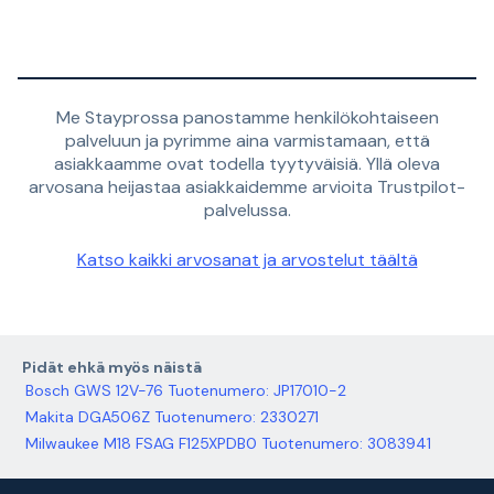
Me Stayprossa panostamme henkilökohtaiseen
palveluun ja pyrimme aina varmistamaan, että
asiakkaamme ovat todella tyytyväisiä. Yllä oleva
arvosana heijastaa asiakkaidemme arvioita Trustpilot-
palvelussa.
Katso kaikki arvosanat ja arvostelut täältä
Pidät ehkä myös näistä
Bosch GWS 12V-76 Tuotenumero: JP17010-2
Makita DGA506Z Tuotenumero: 2330271
Milwaukee M18 FSAG F125XPDB0 Tuotenumero: 3083941