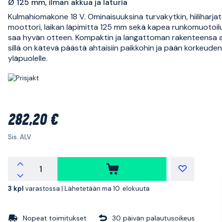
Ø 125 mm, ilman akkua ja laturia
Kulmahiomakone 18 V. Ominaisuuksina turvakytkin, hiiliharja
moottori, laikan läpimitta 125 mm sekä kapea runkomuotoilu
saa hyvän otteen. Kompaktin ja langattoman rakenteensa 
sillä on kätevä päästä ahtaisiin paikkohin ja pään korkeuden
yläpuolelle.
282,20 €
Sis. ALV
3 kpl
varastossa |
Lähetetään ma 10. elokuuta
Nopeat toimitukset
30 päivän palautusoikeus