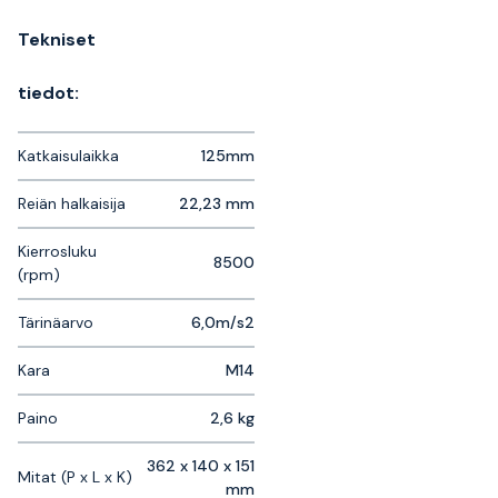
Tekniset
tiedot:
Katkaisulaikka
125mm
Reiän halkaisija
22,23 mm
Kierrosluku
8500
(rpm)
Tärinäarvo
6,0m/s2
Kara
M14
Paino
2,6 kg
362 x 140 x 151
Mitat (P x L x K)
mm