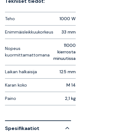
Tekniset tiedot:
Teho
1000 W
Enimmäisleikkuukorkeus
33 mm
11000
Nopeus
kierrosta
kuormittamattomana
minuutissa
Laikan halkaisija
125 mm
Karan koko
M 14
Paino
2,1 kg
Spesifikaatiot