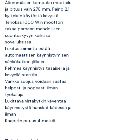
Äärimmäisen kompakti muotoilu
ja pituus vain 276 mm. Paino 2,1
kg tekee käytöstä kevyttä.
Tehokas 1000 W:n moottori
takaa parhaan mahdollisen
suorituskyvyn kaikissa
sovelluksissa
Lukitustoiminto estää
automaattisen käynnistymisen
sähkökatkon jälkeen
Pehmeä käynnistys tasaisella ja
kevyellä startilla
Vankka suojus voidaan säätää
helposti ja nopeasti ilman
työkaluja
Lukittava virtakytkin keventää
käynnistystä hanskat kädessä ja
ilman
Kaapelin pituus 4 metriä