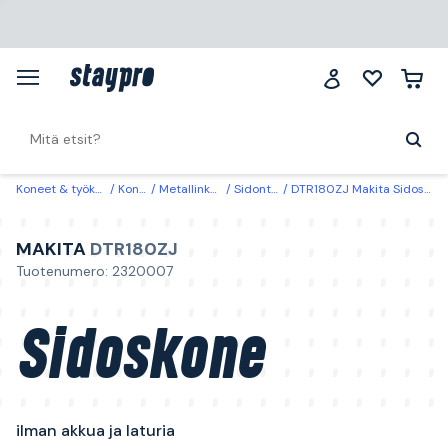
Koneet & työkalut
Koneet
Metallinkäsittely
Sidontakoneet
DTR180ZJ Makita Sidoskone ilman akkua ja laturia
MAKITA
DTR180ZJ
Tuotenumero: 2320007
Sidoskone
ilman akkua ja laturia