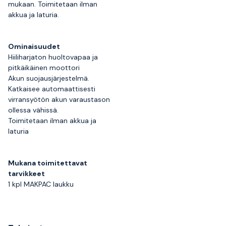
mukaan. Toimitetaan ilman
akkua ja laturia.
Ominaisuudet
Hiiliharjaton huoltovapaa ja
pitkäikäinen moottori
Akun suojausjärjestelmä.
Katkaisee automaattisesti
virransyötön akun varaustason
ollessa vähissä.
Toimitetaan ilman akkua ja
laturia
Mukana toimitettavat
tarvikkeet
1 kpl MAKPAC laukku