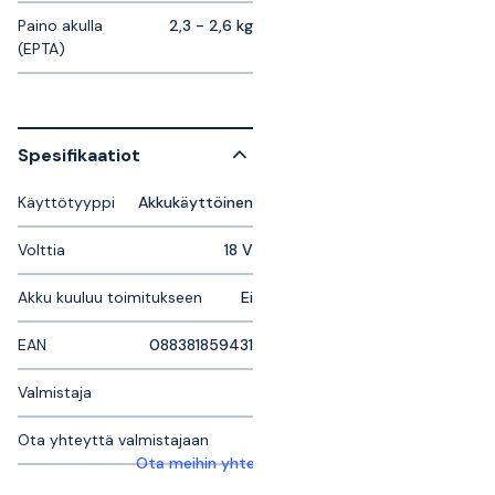
Paino akulla
2,3 - 2,6 kg
(EPTA)
Spesifikaatiot
Käyttötyyppi
Akkukäyttöinen
Volttia
18 V
Akku kuuluu toimitukseen
Ei
EAN
088381859431
Valmistaja
Ota yhteyttä valmistajaan
Ota meihin yhteyttä saadaksesi lisätietoja