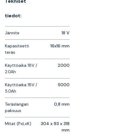
Tekniset
tiedot:
Jännite
18 V
Kapasiteetti
16x16 mm
teräs
Käyttöaika 18V /
2000
2.0Ah
Käyttöaika 18V /
5000
5.0Ah
Teräslangan
0,8 mm
paksuus
Mitat (PxLxK)
304 x 93 x 318
mm