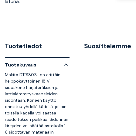
laturia.
Tuotetiedot
Suosittelemme
Tuotekuvaus
Makita DTR180ZJ on erittäin
helppokäyttöinen 18 V
sidoskone harjateräksien ja
lattialämmityskaapeleiden
sidontaan. Koneen käyttö
onnistuu yhdellä kädellä, jolloin
toisella kädellä voi säätää
raudoituksen paikkaa. Sidonnan
kireyden voi säätää asteikolla 1-
6 sidottavan materiaalin