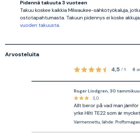
Pidennä takuuta 3 vuoteen
Takuu koskee kaikkia Milwaukee-sähkötyökaluja, jotka
ostotapahtumasta. Takuun pidennys ei koske akkuja, l
vuoden takuusta.
Arvosteluita
4,5
6
a
/
5
Roger Lindgren
,
30 tammikuu
3,0
Allt beror på vad man jämför 
yrke Hilti TE22 som är mycket
Varmennettu, lähde: Proffsmagas