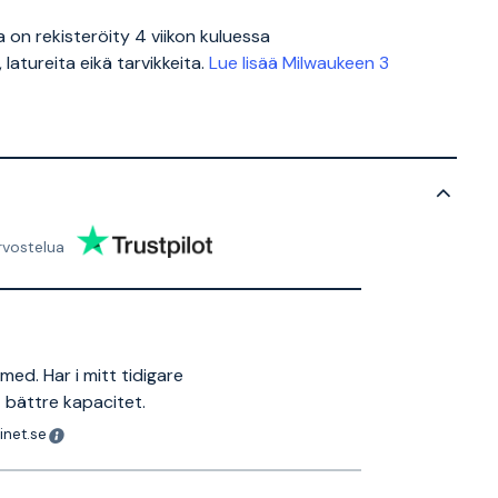
 on rekisteröity 4 viikon kuluessa
atureita eikä tarvikkeita.
Lue lisää Milwaukeen 3
rvostelua
med. Har i mitt tidigare
 bättre kapacitet.
inet.se