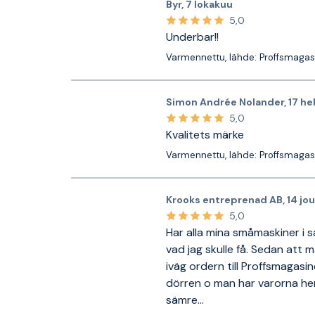
Byr
,
7 lokakuu
5,0
Underbar!!
Varmennettu, lähde: Proffsmagas
Simon Andrée Nolander
,
17 he
5,0
Kvalitets märke
Varmennettu, lähde: Proffsmagas
Krooks entreprenad AB
,
14 jo
5,0
Har alla mina småmaskiner i 
vad jag skulle få. Sedan att 
iväg ordern till Proffsmagasi
dörren o man har varorna he
sämre...