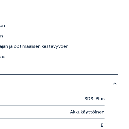
uun
an
öajan ja optimaalisen kestävyyden
taa
SDS-Plus
Akkukäyttöinen
Ei