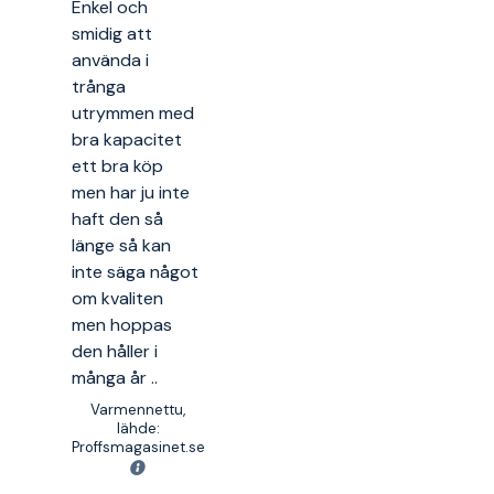
Enkel och
smidig att
använda i
trånga
utrymmen med
bra kapacitet
ett bra köp
men har ju inte
haft den så
länge så kan
inte säga något
om kvaliten
men hoppas
den håller i
många år ..
Varmennettu,
lähde:
Proffsmagasinet.se