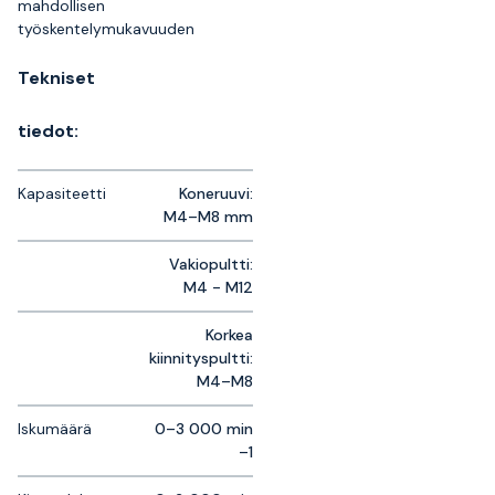
mahdollisen
työskentelymukavuuden
Tekniset
tiedot:
Kapasiteetti
Koneruuvi:
M4–M8 mm
Vakiopultti:
M4 - M12
Korkea
kiinnityspultti:
M4–M8
Iskumäärä
0–3 000 min
–1