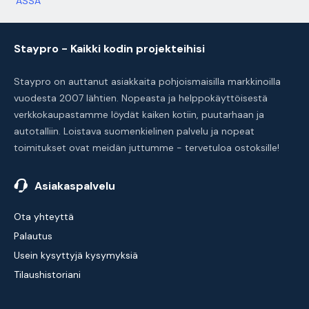
ASSA
Staypro - Kaikki kodin projekteihisi
Staypro on auttanut asiakkaita pohjoismaisilla markkinoilla
vuodesta 2007 lähtien. Nopeasta ja helppokäyttöisestä
verkkokaupastamme löydät kaiken kotiin, puutarhaan ja
autotalliin. Loistava suomenkielinen palvelu ja nopeat
toimitukset ovat meidän juttumme - tervetuloa ostoksille!
Asiakaspalvelu
Ota yhteyttä
Palautus
Usein kysyttyjä kysymyksiä
Tilaushistoriani