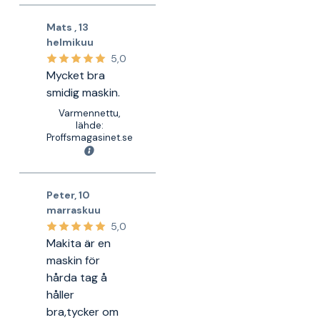
Mats
,
13
helmikuu
5,0
Mycket bra
smidig maskin.
Varmennettu,
lähde:
Proffsmagasinet.se
Peter
,
10
marraskuu
5,0
Makita är en
maskin för
hårda tag å
håller
bra,tycker om