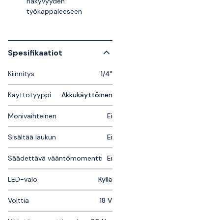
näkyvyyden
työkappaleeseen
Spesifikaatiot
Kiinnitys
1/4"
Käyttötyyppi
Akkukäyttöinen
Monivaihteinen
Ei
Sisältää laukun
Ei
Säädettävä vääntömomentti
Ei
LED-valo
Kyllä
Volttia
18 V