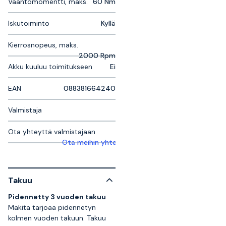
Vääntömomentti, maks.
60 Nm
Iskutoiminto
Kyllä
Kierrosnopeus, maks.
2000 Rpm
Akku kuuluu toimitukseen
Ei
EAN
088381664240
Valmistaja
Ota yhteyttä valmistajaan
Ota meihin yhteyttä saadaksesi lisätietoja
Takuu
Pidennetty 3 vuoden takuu
Makita tarjoaa pidennetyn
kolmen vuoden takuun. Takuu