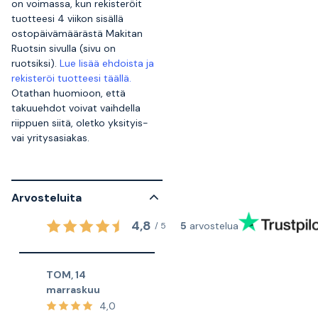
on voimassa, kun rekisteröit
tuotteesi 4 viikon sisällä
ostopäivämäärästä Makitan
Ruotsin sivulla (sivu on
ruotsiksi).
Lue lisää ehdoista ja
rekisteröi tuotteesi täällä.
Otathan huomioon, että
takuuehdot voivat vaihdella
riippuen siitä, oletko yksityis-
vai yritysasiakas.
Arvosteluita
4,8
5
arvostelua
/
5
TOM
,
14
marraskuu
4,0