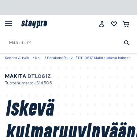
Koneet & työkalut
Koneet
Porakone/ruuvinvääntimet
DTL061Z Makita Iskevä kulmaruuvinväännin ilman akkua ja laturia
MAKITA
DTL061Z
Tuotenumero: JS14505
Iskevä
kulmaruuvinvään