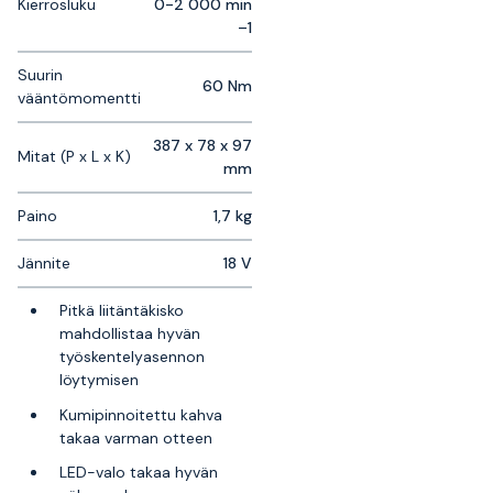
Kierrosluku
0-2 000 min
–1
Suurin
60 Nm
vääntömomentti
387 x 78 x 97
Mitat (P x L x K)
mm
Paino
1,7 kg
Jännite
18 V
Pitkä liitäntäkisko
mahdollistaa hyvän
työskentelyasennon
löytymisen
Kumipinnoitettu kahva
takaa varman otteen
LED-valo takaa hyvän