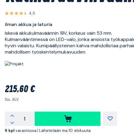
4,8
ilman akkua ja laturia
Iskevä akkukulmaväännin 18V, korkeus vain 53 mm.
Kulmanvääntimessä on LED-valo, jonka ansiosta työkappal
hyvin valaistu. Kumipäällysteinen kahva mahdollistaa parh
mahdollisen työskentelymukavuuden.
215,60 €
Sis. ALV
6 kpl
varastossa |
Lähetetään ma 10. elokuuta