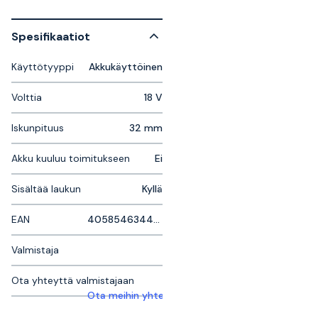
Spesifikaatiot
Käyttötyyppi
Akkukäyttöinen
Volttia
18 V
Iskunpituus
32 mm
Akku kuuluu toimitukseen
Ei
Sisältää laukun
Kyllä
EAN
4058546344702
Valmistaja
Ota yhteyttä valmistajaan
Ota meihin yhteyttä saadaksesi lisätietoja