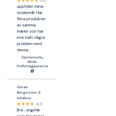
5,0
uppfyller mina
önskemål. Har
flera produkter
av samma
märke och har
inte haft några
problem med
dessa ,
Varmennettu,
lähde:
Proffsmagasinet.se
Göran
Bergström
,
5
lokakuu
4,0
Bra , ungefär