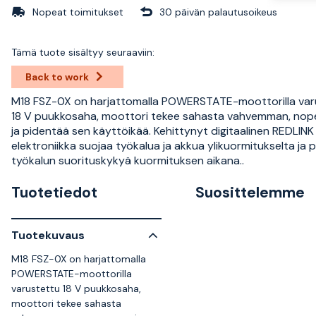
Nopeat toimitukset
30 päivän palautusoikeus
Tämä tuote sisältyy seuraaviin:
Back to work
M18 FSZ-0X on harjattomalla POWERSTATE-moottorilla var
18 V puukkosaha, moottori tekee sahasta vahvemman, n
ja pidentää sen käyttöikää. Kehittynyt digitaalinen REDLINK
elektroniikka suojaa työkalua ja akkua ylikuormitukselta ja
työkalun suorituskykyä kuormituksen aikana..
Tuotetiedot
Suosittelemme
Tuotekuvaus
M18 FSZ-0X on harjattomalla
POWERSTATE-moottorilla
varustettu 18 V puukkosaha,
moottori tekee sahasta