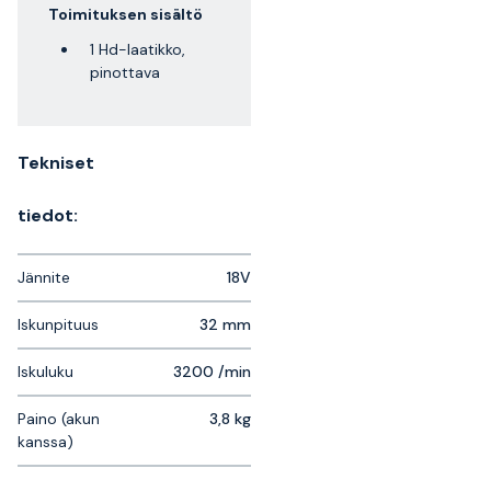
Toimituksen sisältö
1 Hd-laatikko,
pinottava
Tekniset
tiedot:
Jännite
18V
Iskunpituus
32 mm
Iskuluku
3200 /min
Paino (akun
3,8 kg
kanssa)