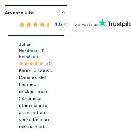
Arvosteluita
4,6
5
arvostelua
/
5
Johan
Nordmark
,
11
heinäkuu
5,0
Kanon produkt.
Däremot det
här med
skickas innom
24-timmar
stämmer inte
alls minst en
vecka får man
räknna med.