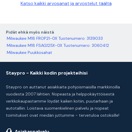
Katso kaikki arvosanat ja arvostelut täältä
Pidät ehkä myös näistä
Milwaukee M18 FROP21-0X Tuotenumero: 3139033
Milwaukee M18 FSAG125X-0X Tuotenumero: 3060412
Milwaukee Puukkosahat
Staypro - Kaikki kodin projekteihisi
Staypro on auttanut asiakkaita pohjoismaisilla markkinoilla
vuodesta 2007 lähtien. Nopeasta ja helppokäyttöisestä
verkkokaupastamme löydät kaiken kotiin, puutarhaan ja
autotalliin. Loistava suomenkielinen palvelu ja nopeat
toimitukset ovat meidän juttumme - tervetuloa ostoksille!
Asiakaspalvelu