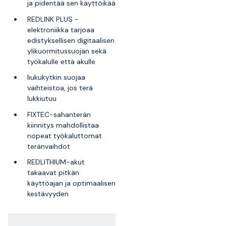
ja pidentää sen käyttöikää
REDLINK PLUS -
elektroniikka tarjoaa
edistyksellisen digitaalisen
ylikuormitussuojan sekä
työkalulle että akulle
liukukytkin suojaa
vaihteistoa, jos terä
lukkiutuu
FIXTEC-sahanterän
kiinnitys mahdollistaa
nopeat työkaluttomat
teränvaihdot
REDLITHIUM-akut
takaavat pitkän
käyttöajan ja optimaalisen
kestävyyden