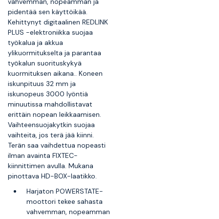
vahvemman, nopeamman ja
pidentää sen käyttöikää.
Kehittynyt digitaalinen REDLINK
PLUS -elektroniikka suojaa
työkalua ja akkua
ylikuormitukselta ja parantaa
työkalun suorituskykyä
kuormituksen aikana.. Koneen
iskunpituus 32 mm ja
iskunopeus 3000 lyöntiä
minuutissa mahdollistavat
erittäin nopean leikkaamisen.
Vaihteensuojakytkin suojaa
vaihteita, jos terä jää kiinni.
Terän saa vaihdettua nopeasti
ilman avainta FIXTEC-
kiinnittimen avulla. Mukana
pinottava HD-BOX-laatikko.
Harjaton POWERSTATE-
moottori tekee sahasta
vahvemman, nopeamman