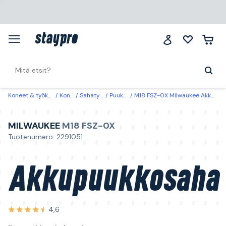
Koneet & työkalut
Koneet
Sahatyökalut
Puukkosahat
M18 FSZ-0X Milwaukee Akkupuukkosaha ilman akkua ja laturia
MILWAUKEE
M18 FSZ-0X
Tuotenumero: 2291051
Akkupuukkosaha
4,6