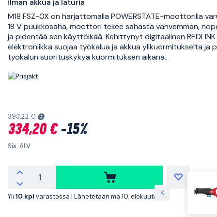
ilman akkua ja laturia
M18 FSZ-0X on harjattomalla POWERSTATE-moottorilla var
18 V puukkosaha, moottori tekee sahasta vahvemman, n
ja pidentää sen käyttöikää. Kehittynyt digitaalinen REDLINK
elektroniikka suojaa työkalua ja akkua ylikuormitukselta ja
työkalun suorituskykyä kuormituksen aikana..
393,22 €
334,20 €
-15%
Sis. ALV
Yli
10 kpl
varastossa |
Lähetetään ma 10. elokuuta