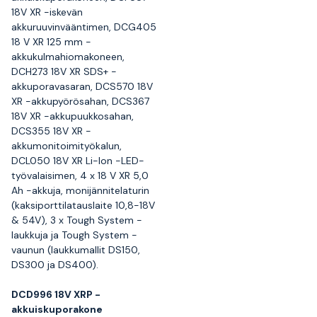
18V XR -iskevän
akkuruuvinvääntimen, DCG405
18 V XR 125 mm -
akkukulmahiomakoneen,
DCH273 18V XR SDS+ -
akkuporavasaran, DCS570 18V
XR -akkupyörösahan, DCS367
18V XR -akkupuukkosahan,
DCS355 18V XR -
akkumonitoimityökalun,
DCL050 18V XR Li-Ion -LED-
työvalaisimen, 4 x 18 V XR 5,0
Ah -akkuja, monijännitelaturin
(kaksiporttilatauslaite 10,8-18V
& 54V), 3 x Tough System -
laukkuja ja Tough System -
vaunun (laukkumallit DS150,
DS300 ja DS400).
DCD996 18V XRP -
akkuiskuporakone