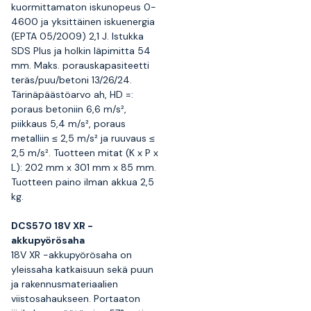
kuormittamaton iskunopeus 0-
4600 ja yksittäinen iskuenergia
(EPTA 05/2009) 2,1 J. Istukka
SDS Plus ja holkin läpimitta 54
mm. Maks. porauskapasiteetti
teräs/puu/betoni 13/26/24.
Tärinäpäästöarvo ah, HD =:
poraus betoniin 6,6 m/s²,
piikkaus 5,4 m/s², poraus
metalliin ≤ 2,5 m/s² ja ruuvaus ≤
2,5 m/s². Tuotteen mitat (K x P x
L): 202 mm x 301 mm x 85 mm.
Tuotteen paino ilman akkua 2,5
kg.
DCS570 18V XR -
akkupyörösaha
18V XR -akkupyörösaha on
yleissaha katkaisuun sekä puun
ja rakennusmateriaalien
viistosahaukseen. Portaaton