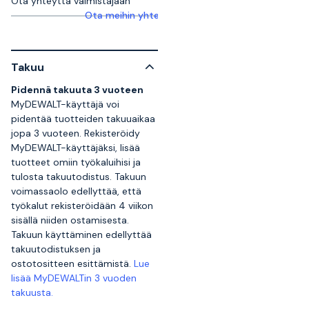
Ota yhteyttä valmistajaan
Ota meihin yhteyttä saadaksesi lisätietoja
Takuu
Pidennä takuuta 3 vuoteen
MyDEWALT-käyttäjä voi
pidentää tuotteiden takuuaikaa
jopa 3 vuoteen. Rekisteröidy
MyDEWALT-käyttäjäksi, lisää
tuotteet omiin työkaluihisi ja
tulosta takuutodistus. Takuun
voimassaolo edellyttää, että
työkalut rekisteröidään 4 viikon
sisällä niiden ostamisesta.
Takuun käyttäminen edellyttää
takuutodistuksen ja
ostotositteen esittämistä.
Lue
lisää MyDEWALTin 3 vuoden
takuusta.