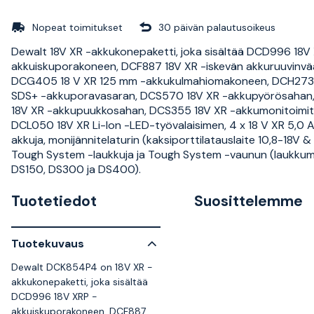
Nopeat toimitukset
30 päivän palautusoikeus
Dewalt 18V XR -akkukonepaketti, joka sisältää DCD996 18V
akkuiskuporakoneen, DCF887 18V XR -iskevän akkuruuvinvä
DCG405 18 V XR 125 mm -akkukulmahiomakoneen, DCH273
SDS+ -akkuporavasaran, DCS570 18V XR -akkupyörösahan
18V XR -akkupuukkosahan, DCS355 18V XR -akkumonitoimit
DCL050 18V XR Li-Ion -LED-työvalaisimen, 4 x 18 V XR 5,0 A
akkuja, monijännitelaturin (kaksiporttilatauslaite 10,8-18V &
Tough System -laukkuja ja Tough System -vaunun (laukkuma
DS150, DS300 ja DS400).
Tuotetiedot
Suosittelemme
Tuotekuvaus
Dewalt DCK854P4 on 18V XR -
akkukonepaketti, joka sisältää
DCD996 18V XRP -
akkuiskuporakoneen, DCF887