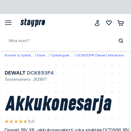
Koneet & työkalut
Koneet
Työkalupaketit
DCK853P4 Dewalt Akkukonesarja
DEWALT
DCK853P4
Tuotenumero: JX21817
Akkukonesarja
5,0
Dewalt 18V XR -akkukonepaketti, joka sisältää DCD996 18V