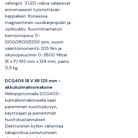
vahingot. 3 LED-valoa valaisevat
erinomaisesti työstettävän
kappaleen. Koneessa
magneettinen ruuvikärjenpidin ja
vyökoukku. Kuormittamaton
kierrosnopeus 0-
1000/2800/3250 rpm, suurin
vääntömomentti 205 Nm ja
iskunopeus/min 0-3800. Mitat
(K x P) 195 mm x 134 mm, paino
0,9 kg.
DCG405 18 V XR 125 mm -
akkukulmahiomakone
Hiiliharjattomalla DCG405-
kulmahiomakoneella saat
paremman suorituskyvyn,
käyttöajan ja pienemmät
huoltokustannukset.
Elektroninen kytkin vähentää
takapotkua jumiutumisen