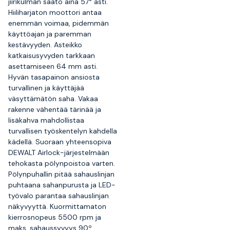
jiirikulman säätö aina 57° asti.
Hiiliharjaton moottori antaa
enemmän voimaa, pidemmän
käyttöajan ja paremman
kestävyyden. Asteikko
katkaisusyvyden tarkkaan
asettamiseen 64 mm asti.
Hyvän tasapainon ansiosta
turvallinen ja käyttäjää
väsyttämätön saha. Vakaa
rakenne vähentää tärinää ja
lisäkahva mahdollistaa
turvallisen työskentelyn kahdella
kädellä. Suoraan yhteensopiva
DEWALT Airlock-järjestelmään
tehokasta pölynpoistoa varten.
Pölynpuhallin pitää sahauslinjan
puhtaana sahanpurusta ja LED-
työvalo parantaa sahauslinjan
näkyvyyttä. Kuormittamaton
kierrosnopeus 5500 rpm ja
maks. sahaussyvyys 90º