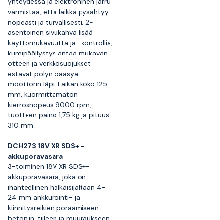
yhteydessä ja elektroninen jarru
varmistaa, että laikka pysähtyy
nopeasti ja turvallisesti. 2-
asentoinen sivukahva lisää
käyttömukavuutta ja -kontrollia,
kumipäällystys antaa mukavan
otteen ja verkkosuojukset
estävät pölyn pääsyä
moottorin läpi. Laikan koko 125
mm, kuormittamaton
kierrosnopeus 9000 rpm,
tuotteen paino 1,75 kg ja pituus
310 mm.
DCH273 18V XR SDS+ -
akkuporavasara
3-toiminen 18V XR SDS+-
akkuporavasara, joka on
ihanteellinen halkaisijaltaan 4-
24 mm ankkurointi- ja
kiinnitysreikien poraamiseen
betoniin, tiileen ja muuraukseen.