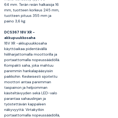
64 mm. Terän reiän halkaisija 16
mm, tuotteen korkeus 245 mm,
tuotteen pituus 355 mm ja
paino 3,6 kg.
DCS367 18V XR -
akkupuukkosaha
18V XR -akkupuukkosaha
käyttöaikaa pidentävällä
hiiliharjattomalla moottorilla ja
portaattomalla nopeussäädöllä.
Kompakti saha, joka mahtuu
paremmin hankalapääsyisiin
paikkohin. Keskeisesti sijoitettu
moottori antaa paremman
taspainon ja helpomman
käsiteltävyyden sekä LED-valo
parantaa sahauslinjan ja
työstettävän kappaleen
näkyvyyttä. Virtakytkin
portaattomalla nopeussäädöllä,