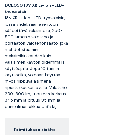
DCL050 18V XR Li-Ion -LED-
työvalaisin
18V XR Li-Ion -LED-työvalaisin,
jossa yhdeksään asentoon
säädettävä valaisinosa, 250-
500 lumenin valoteho ja
portaaton valotehonsäätö, joka
mahdollistaa niin
maksimikirkkauden kuin
valaisimen käytön pidemmällä
käyttöajalla. Jopa 10 tunnin
käyttöaika, voidaan käyttää
myös riippuvalaisimena
ripustuskoukun avulla. Valoteho
250-500 lm, tuotteen korkeus
345 mm ja pituus 95 mm ja
paino ilman akkua 0,68 kg.
Toimituksen sisältö