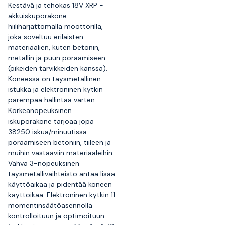
Kestävä ja tehokas 18V XRP -
akkuiskuporakone
hiiliharjattomalla moottorilla,
joka soveltuu erilaisten
materiaalien, kuten betonin,
metallin ja puun poraamiseen
(oikeiden tarvikkeiden kanssa).
Koneessa on täysmetallinen
istukka ja elektroninen kytkin
parempaa hallintaa varten.
Korkeanopeuksinen
iskuporakone tarjoaa jopa
38250 iskua/minuutissa
poraamiseen betoniin, tiileen ja
muihin vastaaviin materiaaleihin.
Vahva 3-nopeuksinen
täysmetallivaihteisto antaa lisää
käyttöaikaa ja pidentää koneen
käyttöikää. Elektroninen kytkin 11
momentinsäätöasennolla
kontrolloituun ja optimoituun