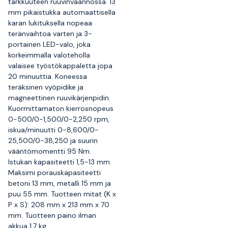
tarkkuuteen ruuvinväännössä. 13
mm pikaistukka automaattisella
karan lukituksella nopeaa
teränvaihtoa varten ja 3-
portainen LED-valo, joka
korkeimmalla valoteholla
valaisee työstökappaletta jopa
20 minuuttia. Koneessa
teräksinen vyöpidike ja
magneettinen ruuvikärjenpidin.
Kuormittamaton kierrosnopeus
0-500/0-1,500/0-2,250 rpm,
iskua/minuutti 0-8,600/0-
25,500/0-38,250 ja suurin
vääntömomentti 95 Nm.
Istukan kapasiteetti 1,5-13 mm.
Maksimi porauskapasiteetti
betoni 13 mm, metalli 15 mm ja
puu 55 mm. Tuotteen mitat (K x
P x S): 208 mm x 213 mm x 70
mm. Tuotteen paino ilman
akkua 1,7 kg.