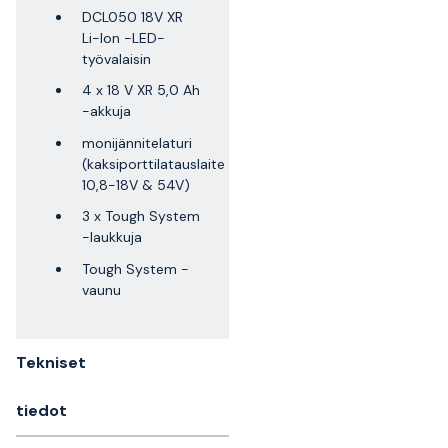
DCL050 18V XR
Li-Ion -LED-
työvalaisin
4 x 18 V XR 5,0 Ah
-akkuja
monijännitelaturi
(kaksiporttilatauslaite
10,8-18V & 54V)
3 x Tough System
-laukkuja
Tough System -
vaunu
Tekniset
tiedot