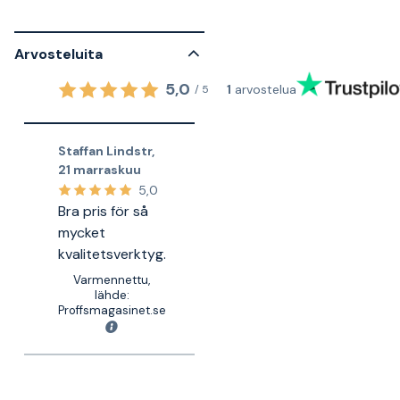
Arvosteluita
5,0
1
arvostelua
/
5
Staffan Lindstr
,
21 marraskuu
5,0
Bra pris för så
mycket
kvalitetsverktyg.
Varmennettu,
lähde:
Proffsmagasinet.se