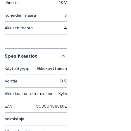
Jännite
18 V
Koneiden määrä
7
Akkujen määrä
4
Spesifikaatiot
Käyttötyyppi
Akkukäyttöinen
Volttia
18 V
Akku kuuluu toimitukseen
Kyllä
EAN
5035048681312
Valmistaja