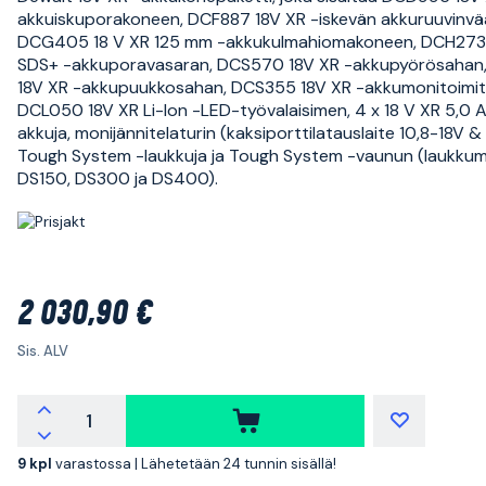
akkuiskuporakoneen, DCF887 18V XR -iskevän akkuruuvinvä
DCG405 18 V XR 125 mm -akkukulmahiomakoneen, DCH273
SDS+ -akkuporavasaran, DCS570 18V XR -akkupyörösahan
18V XR -akkupuukkosahan, DCS355 18V XR -akkumonitoimit
DCL050 18V XR Li-Ion -LED-työvalaisimen, 4 x 18 V XR 5,0 A
akkuja, monijännitelaturin (kaksiporttilatauslaite 10,8-18V &
Tough System -laukkuja ja Tough System -vaunun (laukkuma
DS150, DS300 ja DS400).
2 030,90 €
Sis. ALV
9 kpl
varastossa |
Lähetetään 24 tunnin sisällä!