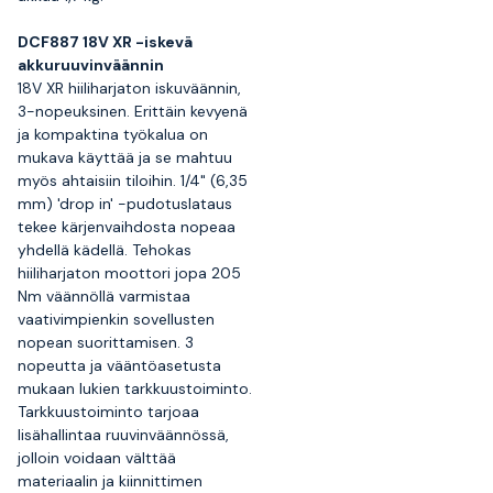
DCF887 18V XR -iskevä
akkuruuvinväännin
18V XR hiiliharjaton iskuväännin,
3-nopeuksinen. Erittäin kevyenä
ja kompaktina työkalua on
mukava käyttää ja se mahtuu
myös ahtaisiin tiloihin. 1/4" (6,35
mm) 'drop in' -pudotuslataus
tekee kärjenvaihdosta nopeaa
yhdellä kädellä. Tehokas
hiiliharjaton moottori jopa 205
Nm väännöllä varmistaa
vaativimpienkin sovellusten
nopean suorittamisen. 3
nopeutta ja vääntöasetusta
mukaan lukien tarkkuustoiminto.
Tarkkuustoiminto tarjoaa
lisähallintaa ruuvinväännössä,
jolloin voidaan välttää
materiaalin ja kiinnittimen