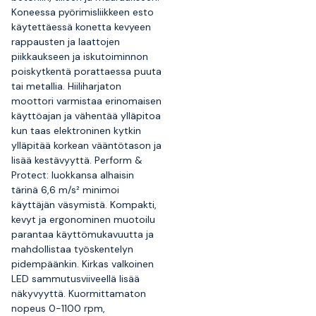
Koneessa pyörimisliikkeen esto
käytettäessä konetta kevyeen
rappausten ja laattojen
piikkaukseen ja iskutoiminnon
poiskytkentä porattaessa puuta
tai metallia. Hiiliharjaton
moottori varmistaa erinomaisen
käyttöajan ja vähentää ylläpitoa
kun taas elektroninen kytkin
ylläpitää korkean vääntötason ja
lisää kestävyyttä. Perform &
Protect: luokkansa alhaisin
tärinä 6,6 m/s² minimoi
käyttäjän väsymistä. Kompakti,
kevyt ja ergonominen muotoilu
parantaa käyttömukavuutta ja
mahdollistaa työskentelyn
pidempäänkin. Kirkas valkoinen
LED sammutusviiveellä lisää
näkyvyyttä. Kuormittamaton
nopeus 0-1100 rpm,