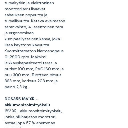
turvakytkin ja elektroninen
moottorijarru lisäävät
sahauksen nopeutta ja
turvallisuutta. Kätevä avaimeton
teränvaihto, 4-asentoinen terä
ja ergonominen,
kumipäällysteinen kahva, joka
lisää käyttömukavuutta.
Kuormittamaton kierrosnopeus
0-2900 rpm. Maksimi
leikkauskapasiteetti teräs ja
putket 100 mm, PVC 160 mm ja
puu 300 mm. Tuotteen pituus
363 mm, korkeus 203 mm ja
paino 2,3 kg.
DCS355 18V XR -
akkumonitoimityökalu
18V XR -akkumonitoimityökalu,
jonka hiiliharjaton moottori
antaa jopa 57 % enemmän