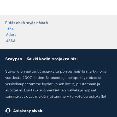
Pidät ehkä myös näistä
Tilka
Adora
ASSA
Staypro - Kaikki kodin projekteihisi
Staypro on auttanut asiakkaita pohjoismaisilla markkinoilla
vuodesta 2007 lähtien. Nopeasta ja helppokäyttöisestä
verkkokaupastamme löydät kaiken kotiin, puutarhaan ja
autotalliin. Loistava suomenkielinen palvelu ja nopeat
toimitukset ovat meidän juttumme - tervetuloa ostoksille!
Asiakaspalvelu