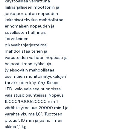
käyttöaikaa verrattuna
hiiliharjalliseen moottoriin ja
jonka portaaton nopeuden
kaksoisotekytkin mahdollstaa
erinomaisen nopeuden ja
sovellusten hallinnan.
Tarvikkeiden
pikavaihtojärjestelmä
mahdollistaa terien ja
varusteiden vaihdon nopeasti ja
helposti ilman työkaluja
(yleissovitin mahdollistaa
useimpien monitoimityökalujen
tarvikkeiden käytön). Kirkas
LED-valo valaisee huonoissa
valaistusolosuhteissa. Nopeus
15000/17000/20000 min‑1,
värähtelytaajuus 20000 min‑1 ja
värähtelykulma 1,6˚. Tuotteen
pituus 310 mm ja paino ilman
akkua 1,1 kg.