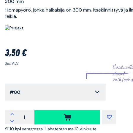
300 mm
Hiomapyörö, jonka halkaisija on 300 mm. Itsekiinnittyvä ja i
reikiä.
3,50 €
Sis. ALV
Saatavill
olevat
vaihtoehd
#80
Yli
10 kpl
varastossa |
Lähetetään ma 10. elokuuta