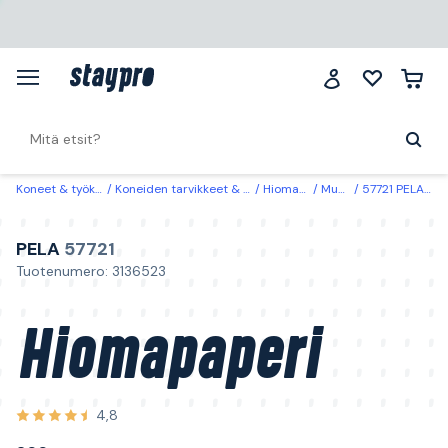
Koneet & työkalut
Koneiden tarvikkeet & käyttöosat
Hiomatuotteet
Muut paperit
57721 PELA Hiomapaperi 300 mm #80
PELA
57721
Tuotenumero: 3136523
Hiomapaperi
4,8