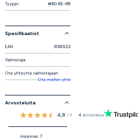
Tyyppi
#80 KE-RR
Spesifikaatiot
EAN
3136523
Valmistaja
Ota yhteyttä valmistajaan
Ota meihin yhteyttä saadaksesi lisätietoja
Arvosteluita
4,8
4
arvostelua
/
5
ingemar
,
7