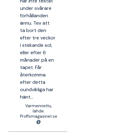
har inte testat
under svårare
förhållanden
ännu. Tex att
ta bort den
efter tre veckor
i stekande sol,
eller efter 6
månader på en
tapet. Får
återkomma
efter detta
oundvikliga har
hänt...
Varmennettu,
lähde:
Proffsmagasinet.se