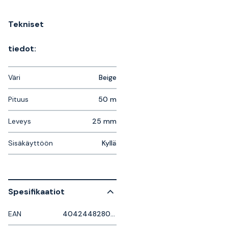
Tekniset
tiedot:
Väri
Beige
Pituus
50 m
Leveys
25 mm
Sisäkäyttöön
Kyllä
Spesifikaatiot
EAN
4042448280930