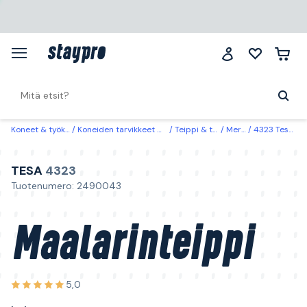
Koneet & työkalut
Koneiden tarvikkeet & käyttöosat
Teippi & tiivistyslistat
Merkkausteippi
4323 Tesa Maalarinteippi beige 50 m x 25 mm
TESA
4323
Tuotenumero: 2490043
Maalarinteippi
5,0