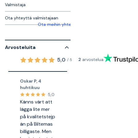
Valmistaja
Ota yhteyttä valmistajaan
Ota meihin yhteyttä saadaksesi lisätietoja
Arvosteluita
5,0
2
arvostelua
/
5
Oskar P
,
4
huhtikuu
5,0
Känns värt att
lägga lite mer
på kvalitetstejp
än på Biltemas
billigaste. Men