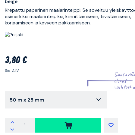
beige
Krepattu paperinen maalarinteippi. Se soveltuu yleiskäyttö
esimerkiksi maalarinteipiksi, kiinnittämiseen, tiivistämiseen,
korjaamiseen ja kevyeen pakkaamiseen.
3,80 €
Sis. ALV
Saatavill
olevat
vaihtoehd
50 m x 25 mm