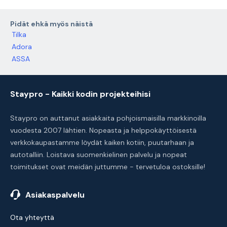
Pidät ehkä myös näistä
Tilka
Adora
ASSA
Staypro - Kaikki kodin projekteihisi
Staypro on auttanut asiakkaita pohjoismaisilla markkinoilla
vuodesta 2007 lähtien. Nopeasta ja helppokäyttöisestä
verkkokaupastamme löydät kaiken kotiin, puutarhaan ja
autotalliin. Loistava suomenkielinen palvelu ja nopeat
toimitukset ovat meidän juttumme - tervetuloa ostoksille!
Asiakaspalvelu
Ota yhteyttä