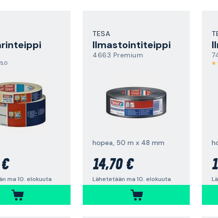
TESA
T
rinteippi
Ilmastointiteippi
I
4663 Premium
7
5,0
hopea, 50 m x 48 mm
h
 €
14,70 €
1
än ma 10. elokuuta
Lähetetään ma 10. elokuuta
Lä