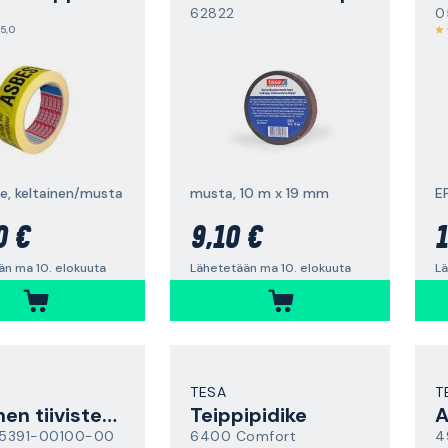
62822
0
5,0
le, keltainen/musta
musta, 10 m x 19 mm
0 €
9,10 €
1
än ma 10. elokuuta
Lähetetään ma 10. elokuuta
Lä
TESA
T
Kuminen tiivistenauha
Teippipidike
A
 05391-00100-00
6400 Comfort
4