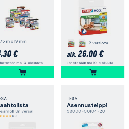
,75 m x 19 mm
2 versiota
,30 €
26,00 €
alk.
hetetään ma 10. elokuuta
Lähetetään ma 10. elokuuta
ESA
TESA
aahtolista
Asennusteippi
esamoll Universal
58000-00104-20
5,0