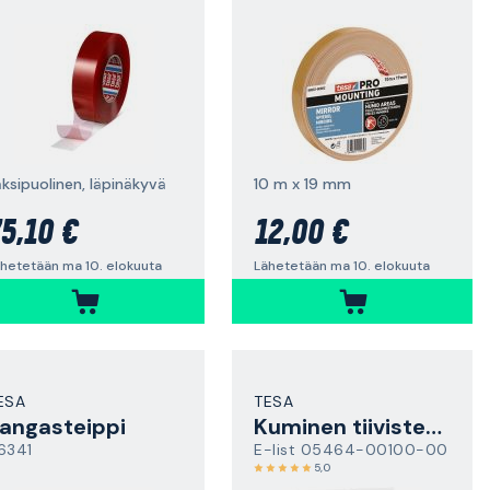
aksipuolinen, läpinäkyvä
10 m x 19 mm
5,10 €
12,00 €
hetetään ma 10. elokuuta
Lähetetään ma 10. elokuuta
ESA
TESA
angasteippi
Kuminen tiivistenauha
6341
E-list 05464-00100-00
5,0