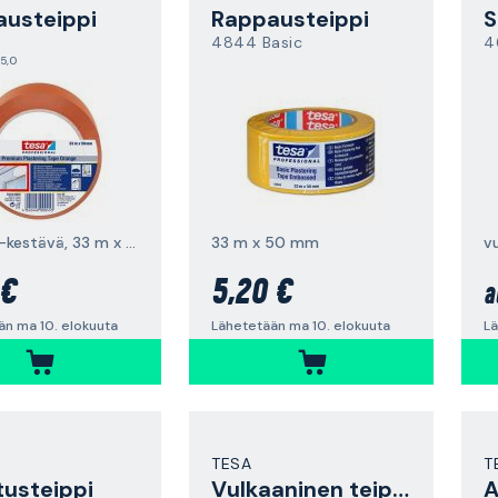
usteippi
Rappausteippi
S
4844 Basic
4
5,0
PVC, UV-kestävä, 33 m x 50 mm, oranssi
33 m x 50 mm
v
 €
5,20 €
a
än ma 10. elokuuta
Lähetetään ma 10. elokuuta
Lä
TESA
T
tusteippi
Vulkaaninen teippi
A