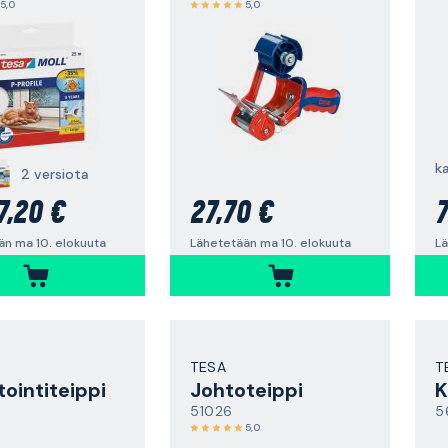
5,0
5,0
k
2 versiota
7,20 €
27,70 €
7
än ma 10. elokuuta
Lähetetään ma 10. elokuuta
Lä
TESA
T
tointiteippi
Johtoteippi
K
51026
5
5,0