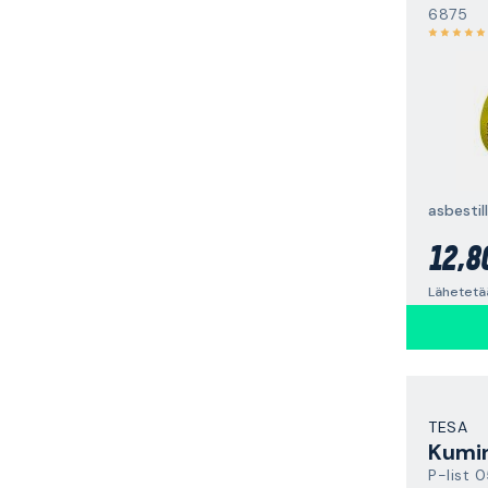
6875
asbestil
12,8
Lähetetä
TESA
P-list