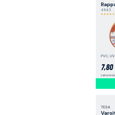
Rappa
4843
7,80
Lähetetä
TESA
Varoi