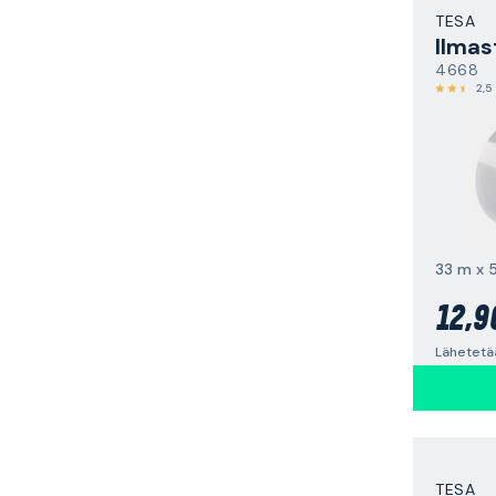
TESA
Ilmas
4668
2,5
12,9
Lähetetä
TESA