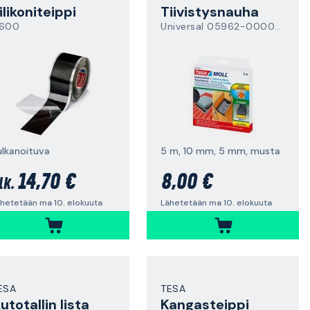
ilikoniteippi
Tiivistysnauha
600
Universal 05962-00002-01
ulkanoituva
5 m, 10 mm, 5 mm, musta
14,70 €
8,00 €
lk.
hetetään ma 10. elokuuta
Lähetetään ma 10. elokuuta
ESA
TESA
utotallin lista
Kangasteippi