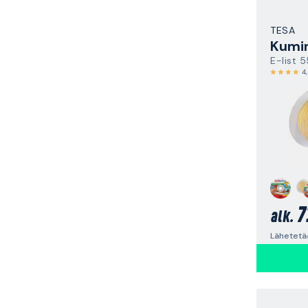
TESA
E-list
4
7
alk.
Lähetetä