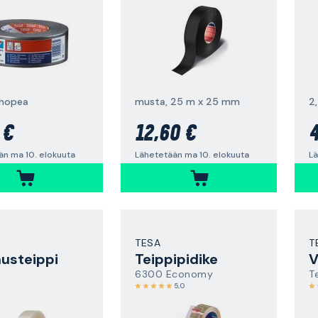
 hopea
musta, 25 m x 25 mm
2
 €
12,60 €
4
än ma 10. elokuuta
Lähetetään ma 10. elokuuta
Lä
TESA
T
usteippi
Teippipidike
V
6300 Economy
T
5,0