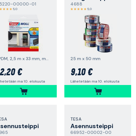
5220-00000-01
4688
5,0
5,0
EPDM, 2,5 m x 33 mm, musta
25 m x 50 mm
2,20 €
9,10 €
hetetään ma 10. elokuuta
Lähetetään ma 10. elokuuta
ESA
TESA
sennusteippi
Asennusteippi
965
66952-00002-00