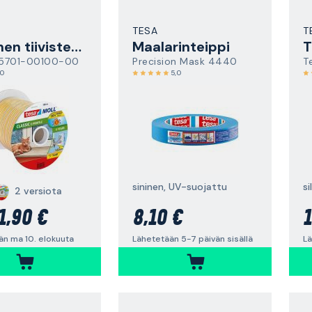
TESA
T
Kuminen tiivistenauha
Maalarinteippi
T
 55701-00100-00
Precision Mask 4440
,0
5,0
sininen, UV-suojattu
2 versiota
1,90 €
8,10 €
1
än ma 10. elokuuta
Lähetetään 5-7 päivän sisällä
Lä