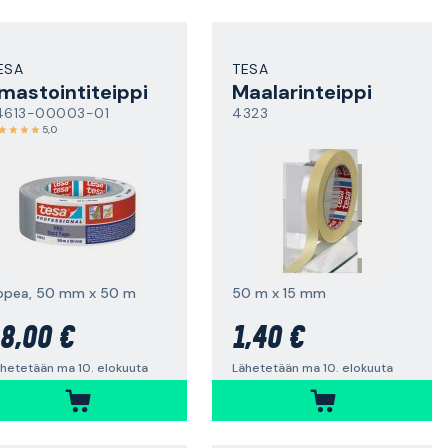
ESA
TESA
lmastointiteippi
Maalarinteippi
4613-00003-01
4323
5,0
opea, 50 mm x 50 m
50 m x 15 mm
8,00 €
1,40 €
hetetään ma 10. elokuuta
Lähetetään ma 10. elokuuta