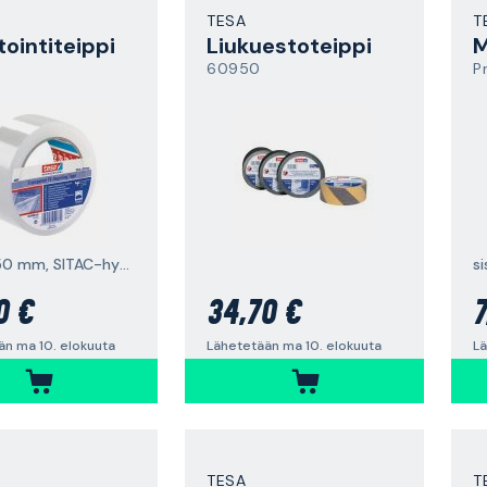
TESA
T
tointiteippi
Liukuestoteippi
M
60950
P
33 m x 50 mm, SITAC-hyväksyntä
s
0 €
34,70 €
7
än ma 10. elokuuta
Lähetetään ma 10. elokuuta
Lä
TESA
T