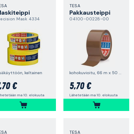
ESA
TESA
askiteippi
Pakkausteippi
recision Mask 4334
04100-00228-00
isäkäyttöön, keltainen
kohokuvioitu, 66 m x 50 mm
,70 €
5,70 €
hetetään ma 10. elokuuta
Lähetetään ma 10. elokuuta
ESA
TESA