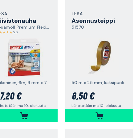
ESA
TESA
iivistenauha
Asennusteippi
Tesamoll Premium Flexible
51570
5,0
silikoninen, 6m, 9 mm x 7 mm
50 m x 25 mm, kaksipuolinen
7,20 €
6,50 €
hetetään ma 10. elokuuta
Lähetetään ma 10. elokuuta