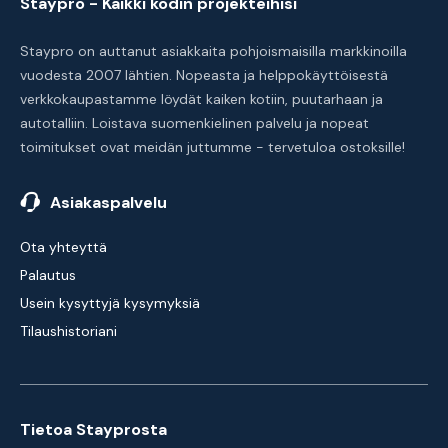
Staypro - Kaikki kodin projekteihisi
Staypro on auttanut asiakkaita pohjoismaisilla markkinoilla
vuodesta 2007 lähtien. Nopeasta ja helppokäyttöisestä
verkkokaupastamme löydät kaiken kotiin, puutarhaan ja
autotalliin. Loistava suomenkielinen palvelu ja nopeat
toimitukset ovat meidän juttumme - tervetuloa ostoksille!
Asiakaspalvelu
Ota yhteyttä
Palautus
Usein kysyttyjä kysymyksiä
Tilaushistoriani
Tietoa Stayprosta