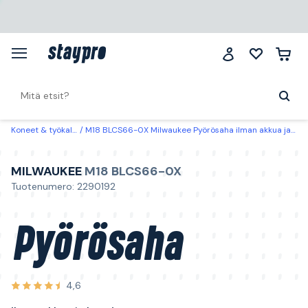
Koneet & työkalut
M18 BLCS66-0X Milwaukee Pyörösaha ilman akkua ja laturia
MILWAUKEE
M18 BLCS66-0X
Tuotenumero: 2290192
Pyörösaha
4,6