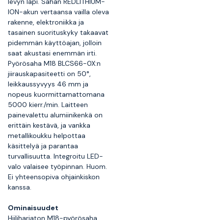
levyn läpi. Sahan REDLITHIUM-
ION-akun vertaansa vailla oleva
rakenne, elektroniikka ja
tasainen suorituskyky takaavat
pidemmän käyttöajan, jolloin
saat akustasi enemmän irti.
Pyörösaha M18 BLCS66-0X:n
jiirauskapasiteetti on 50°,
leikkaussyvyys 46 mm ja
nopeus kuormittamattomana
5000 kierr./min. Laitteen
painevalettu alumiinikenkä on
erittäin kestävä, ja vankka
metallikoukku helpottaa
käsittelyä ja parantaa
turvallisuutta. Integroitu LED-
valo valaisee työpinnan. Huom.
Ei yhteensopiva ohjainkiskon
kanssa.
Ominaisuudet
Hiiliharjaton M18-pyörösaha,