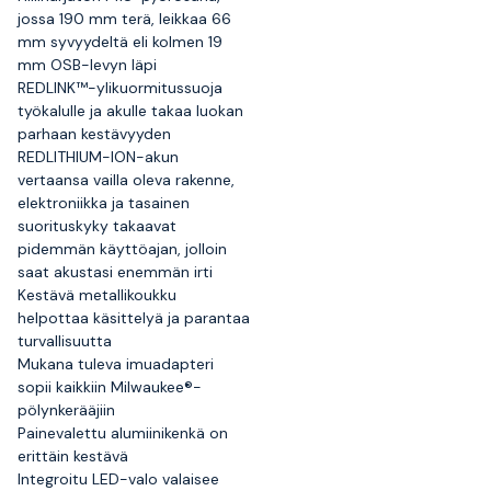
jossa 190 mm terä, leikkaa 66
mm syvyydeltä eli kolmen 19
mm OSB-levyn läpi
REDLINK™-ylikuormitussuoja
työkalulle ja akulle takaa luokan
parhaan kestävyyden
REDLITHIUM-ION-akun
vertaansa vailla oleva rakenne,
elektroniikka ja tasainen
suorituskyky takaavat
pidemmän käyttöajan, jolloin
saat akustasi enemmän irti
Kestävä metallikoukku
helpottaa käsittelyä ja parantaa
turvallisuutta
Mukana tuleva imuadapteri
sopii kaikkiin Milwaukee®-
pölynkerääjiin
Painevalettu alumiinikenkä on
erittäin kestävä
Integroitu LED-valo valaisee