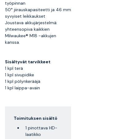
työpinnan
50° jiirauskapasiteetti ja 46 mm
syvyiset leikkaukset
Joustava akkujärjestelmä:
yhteensopiva kaikkien
Milwaukee® M18 -akkujen
kanssa.
Sisältyvät tarvikkeet
1 kpl terä
1 kpl sivupidike
1 kpl pölynkerääjä
1 kpl laippa-avain
Toimituksen sisältö
1 pinottava HD-
laatikko