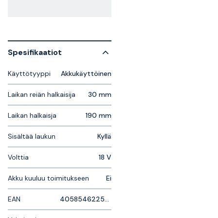
Spesifikaatiot
Käyttötyyppi
Akkukäyttöinen
Laikan reiän halkaisija
30 mm
Laikan halkaisja
190 mm
Sisältää laukun
Kyllä
Volttia
18 V
Akku kuuluu toimitukseen
Ei
EAN
4058546225346