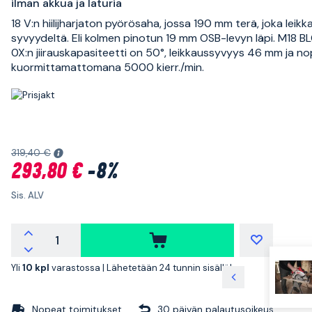
ilman akkua ja laturia
18 V:n hiilijharjaton pyörösaha, jossa 190 mm terä, joka lei
syvyydeltä. Eli kolmen pinotun 19 mm OSB-levyn läpi. M18 
0X:n jiirauskapasiteetti on 50°, leikkaussyvyys 46 mm ja n
kuormittamattomana 5000 kierr./min.
319,40 €
293,80 €
-8%
Sis. ALV
Yli
10 kpl
varastossa |
Lähetetään 24 tunnin sisällä!
Nopeat toimitukset
30 päivän palautusoikeus