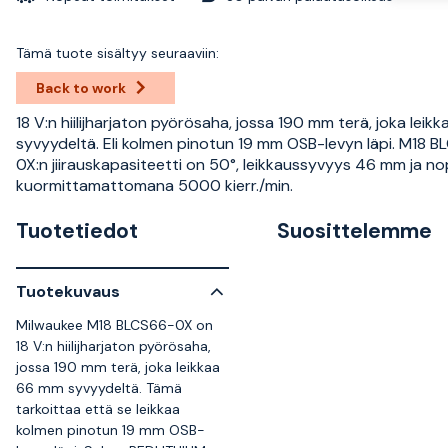
Tämä tuote sisältyy seuraaviin:
Back to work
18 V:n hiilijharjaton pyörösaha, jossa 190 mm terä, joka lei
syvyydeltä. Eli kolmen pinotun 19 mm OSB-levyn läpi. M18 
0X:n jiirauskapasiteetti on 50°, leikkaussyvyys 46 mm ja n
kuormittamattomana 5000 kierr./min.
Tuotetiedot
Suosittelemme
Tuotekuvaus
Milwaukee M18 BLCS66-0X on
18 V:n hiilijharjaton pyörösaha,
jossa 190 mm terä, joka leikkaa
66 mm syvyydeltä. Tämä
tarkoittaa että se leikkaa
kolmen pinotun 19 mm OSB-