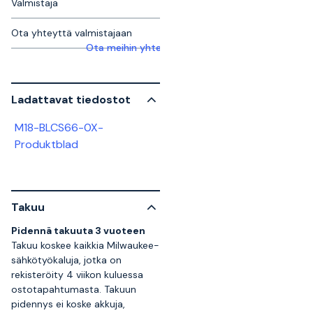
Valmistaja
Ota yhteyttä valmistajaan
Ota meihin yhteyttä saadaksesi lisätietoja
Ladattavat tiedostot
M18-BLCS66-0X-
Produktblad
Takuu
Pidennä takuuta 3 vuoteen
Takuu koskee kaikkia Milwaukee-
sähkötyökaluja, jotka on
rekisteröity 4 viikon kuluessa
ostotapahtumasta. Takuun
pidennys ei koske akkuja,