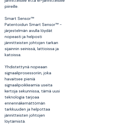
jännitteisille että ei-jännitteisille
piireille.
Smart Sensor™
Patentoidun Smart Sensor™ -
järjestelmän avulla löydät
nopeasti ja helposti
jännitteisten johtojen tarkan
sijainnin seinissä, lattioissa ja
katoissa.
Yhdistettynä nopeaan
signaaliprosessoriin, joka
havaitsee pieniä
signaalipoikkeamia useita
kertoja sekunnissa, tämä uusi
teknologia tarjoaa
ennennäkemättömän
tarkkuuden ja helpottaa
jännitteisten johtojen
löytämistä.