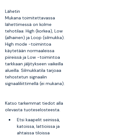
Lähetin
Mukana toimitettavassa
lähettimessä on kolme
tehotilaa: High (korkea), Low
(alhainen) ja Loop (silmukka).
High mode -toimintoa
käytetään normaaleissa
piireissä ja Low -toimintoa
tarkkaan jäljitykseen vaikeilla
alueilla. Silmukkatila tarjoaa
tehostetun signaalin
signaaliliittimellä (ei mukana).
Katso tarkemmat tiedot alla
olevasta tuoteselosteesta.
Etsi kaapelit seinissä,
katoissa, lattioissa ja
ahtaissa tiloissa