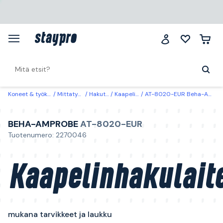
Koneet & työkalut
Mittatyökalut
Hakutyökalut
Kaapelinhakulaitteet
AT-8020-EUR Beha-Amprobe Kaapelinhakulaite mukana tarvikkeet ja laukku
BEHA-AMPROBE
AT-8020-EUR
Tuotenumero: 2270046
Kaapelinhakulait
mukana tarvikkeet ja laukku