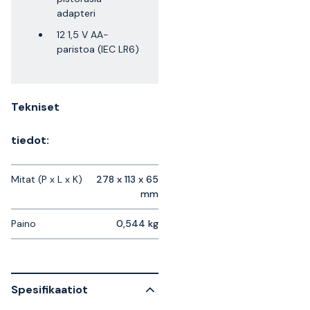
adapteri
12 1,5 V AA-
paristoa (IEC LR6)
Tekniset
tiedot:
Mitat (P x L x K)
278 x 113 x 65
mm
Paino
0,544 kg
Spesifikaatiot