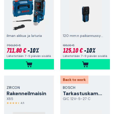
ilman akkua ja laturia
120 mm:n paikannussyvyys
790,90 €
139,10 €
711,80 €
-10%
125,10 €
-10%
Lähetetään 7-9 päivän sisällä
Lähetetään 7-9 päivän sisällä
Back to work
ZIRCON
BOSCH
Rakenneilmaisin
Tarkastuskamera
X85
GIC 12V-5-27 C
4,5