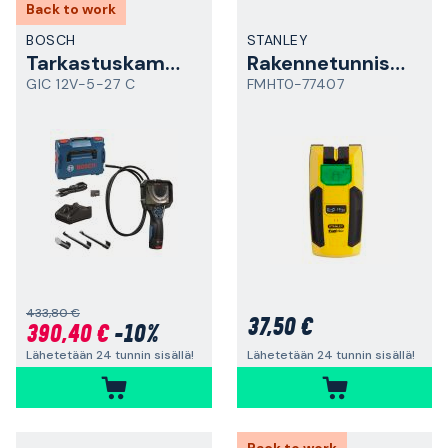
Back to work
BOSCH
STANLEY
Tarkastuskamera
Rakennetunnistin
GIC 12V-5-27 C
FMHT0-77407
433,80 €
37,50 €
390,40 €
-10%
Lähetetään 24 tunnin sisällä!
Lähetetään 24 tunnin sisällä!