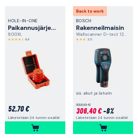
Back to work
HOLE-IN-ONE
BOSCH
Paikannusjärjestelmä
Rakenneilmaisin
800XL
Wallscanner D-tect 120
4,4
3,0
sis. akut ja laturin
333,10 €
52,70 €
306,40 €
-8%
Lähetetään 24 tunnin sisällä!
Lähetetään 24 tunnin sisällä!