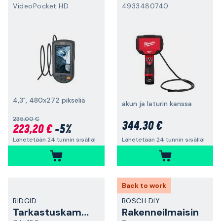
VideoPocket HD
4933480740
4,3", 480x272 pikseliä
akun ja laturin kanssa
235,00 €
344,30 €
223,20 €
-5%
Lähetetään 24 tunnin sisällä!
Lähetetään 24 tunnin sisällä!
Back to work
RIDGID
BOSCH DIY
Tarkastuskamera
Rakenneilmaisin