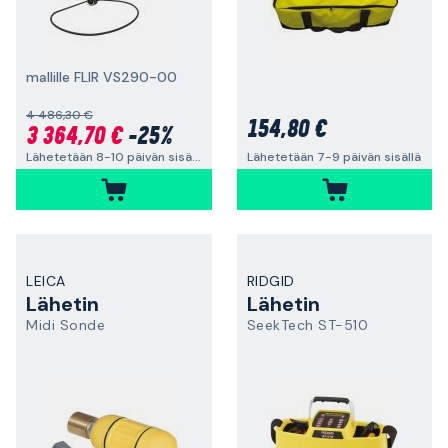
mallille FLIR VS290-00
4 486,30 €
154,80 €
3 364,70 €
-25%
Lähetetään 8-10 päivän sisällä
Lähetetään 7-9 päivän sisällä
LEICA
RIDGID
Lähetin
Lähetin
Midi Sonde
SeekTech ST-510