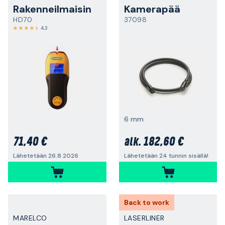
Rakenneilmaisin
Kamerapää
HD70
37098
4,3
6 mm
71,40 €
182,60 €
alk.
Lähetetään 26.8.2026
Lähetetään 24 tunnin sisällä!
Back to work
MARELCO
LASERLINER