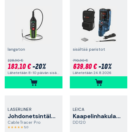
langaton
sisältää paristot
228,90 €
710,90 €
183,10 €
-20%
639,80 €
-10%
Lähetetään 8-10 päivän sisällä
Lähetetään 24.8.2026
LASERLINER
LEICA
Johdonetsintälaite
Kaapelinhakulaite
CableTracer Pro
DD120
5,0