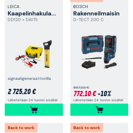
LEICA
BOSCH
Kaapelinhakulaite
Rakenneilmaisin
DD120 + DA175
D-TECT 200 C
signaaligeneraattorilla
857,90 €
2 725,20 €
772,10 €
-10%
Lähetetään 24 tunnin sisällä!
Lähetetään 24 tunnin sisällä!
Back to work
Back to work