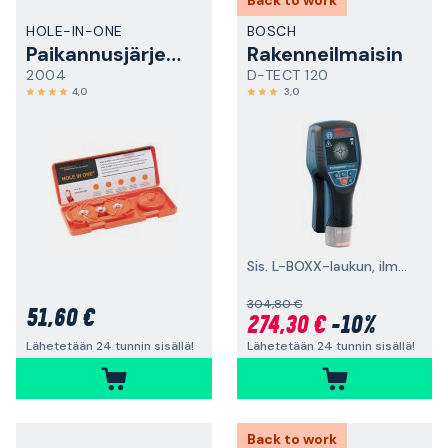
Back to work
HOLE-IN-ONE
BOSCH
Paikannusjärjestelmä
Rakenneilmaisin
2004
D-TECT 120
4,0
3,0
Sis. L-BOXX-laukun, ilman akkuja ja laturia
304,80 €
51,60 €
274,30 €
-10%
Lähetetään 24 tunnin sisällä!
Lähetetään 24 tunnin sisällä!
Back to work