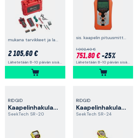
sis. kaapelin pituusmittarin, ei sis. paristoja
mukana tarvikkeet ja laukku
1 002,40 €
2 105,60 €
751,80 €
-25%
Lähetetään 8-10 päivän sisällä
Lähetetään 8-10 päivän sisällä
RIDGID
RIDGID
Kaapelinhakulaite
Kaapelinhakulaite
SeekTech SR-20
SeekTech SR-24