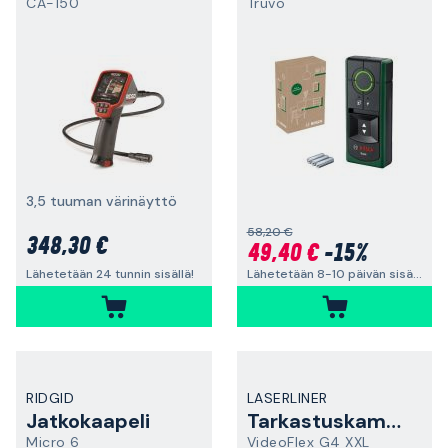
CA-150
Truvo
3,5 tuuman värinäyttö
58,20 €
348,30 €
49,40 €
-15%
Lähetetään 8-10 päivän sisällä
Lähetetään 24 tunnin sisällä!
RIDGID
LASERLINER
Jatkokaapeli
Tarkastuskamera
Micro 6
VideoFlex G4 XXL