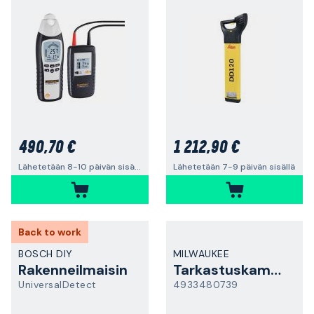
490,70 €
1 212,90 €
Lähetetään 8-10 päivän sisällä
Lähetetään 7-9 päivän sisällä
Back to work
BOSCH DIY
MILWAUKEE
Rakenneilmaisin
Tarkastuskamera
UniversalDetect
4933480739