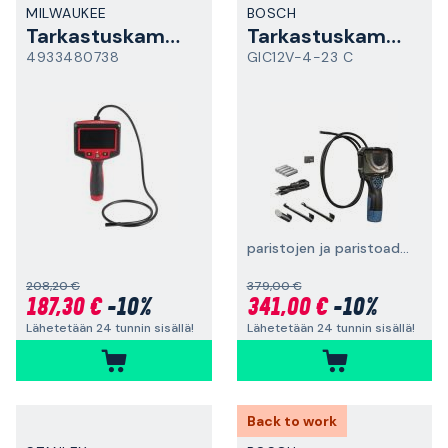
MILWAUKEE
BOSCH
Tarkastuskamera
Tarkastuskamera
4933480738
GIC12V-4-23 C
paristojen ja paristoadapterin kanssa
208,20 €
379,00 €
187,30 €
-10%
341,00 €
-10%
Lähetetään 24 tunnin sisällä!
Lähetetään 24 tunnin sisällä!
Back to work