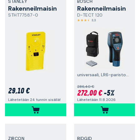
STANLEY
BOSCH
Rakenneilmaisin
Rakenneilmaisin
STHT77587-0
D-TECT 120
3,3
universaali, LR6-paristoilla
286,40 €
29,10 €
272,00 €
-5%
Lähetetään 11.8.2026
Lähetetään 24 tunnin sisällä!
ZIRCON
RIDGID