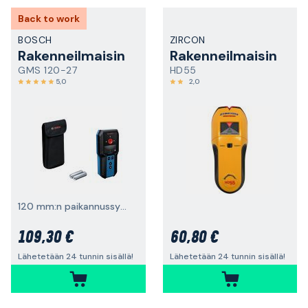
Back to work
BOSCH
ZIRCON
Rakenneilmaisin
Rakenneilmaisin
GMS 120-27
HD55
5,0
2,0
120 mm:n paikannussyvyys
109,30 €
60,80 €
Lähetetään 24 tunnin sisällä!
Lähetetään 24 tunnin sisällä!