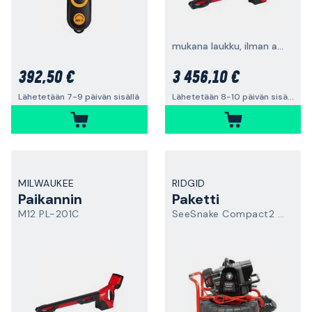
mukana laukku, ilman akkuja ja laturia
392,50 €
3 456,10 €
Lähetetään 7-9 päivän sisällä
Lähetetään 8-10 päivän sisällä
MILWAUKEE
RIDGID
Paikannin
Paketti
M12 PL-201C
SeeSnake Compact2 CS6Pak