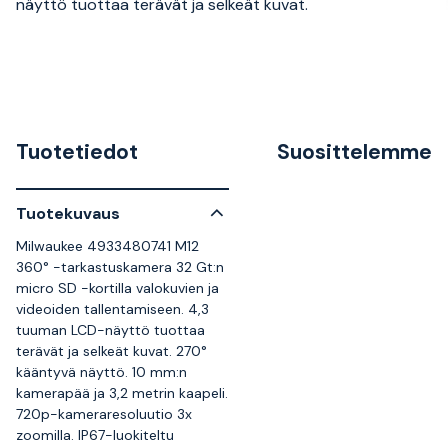
näyttö tuottaa terävät ja selkeät kuvat.
Tuotetiedot
Suosittelemme
Tuotekuvaus
Milwaukee 4933480741 M12
360° -tarkastuskamera 32 Gt:n
micro SD -kortilla valokuvien ja
videoiden tallentamiseen. 4,3
tuuman LCD-näyttö tuottaa
terävät ja selkeät kuvat. 270°
kääntyvä näyttö. 10 mm:n
kamerapää ja 3,2 metrin kaapeli.
720p-kameraresoluutio 3x
zoomilla. IP67-luokiteltu