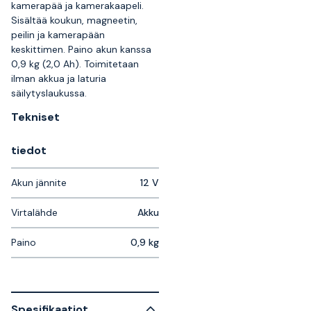
kamerapää ja kamerakaapeli.
Sisältää koukun, magneetin,
peilin ja kamerapään
keskittimen. Paino akun kanssa
0,9 kg (2,0 Ah). Toimitetaan
ilman akkua ja laturia
säilytyslaukussa.
Tekniset
tiedot
Akun jännite
12 V
Virtalähde
Akku
Paino
0,9 kg
Spesifikaatiot