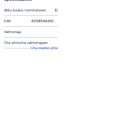
Akku kuuluu toimitukseen
Ei
EAN
4058546410261
Valmistaja
Ota yhteyttä valmistajaan
Ota meihin yhteyttä saadaksesi lisätietoja