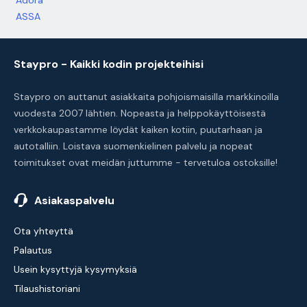
Adora
ASSA
Staypro - Kaikki kodin projekteihisi
Staypro on auttanut asiakkaita pohjoismaisilla markkinoilla
vuodesta 2007 lähtien. Nopeasta ja helppokäyttöisestä
verkkokaupastamme löydät kaiken kotiin, puutarhaan ja
autotalliin. Loistava suomenkielinen palvelu ja nopeat
toimitukset ovat meidän juttumme - tervetuloa ostoksille!
Asiakaspalvelu
Ota yhteyttä
Palautus
Usein kysyttyjä kysymyksiä
Tilaushistoriani