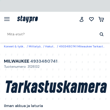
Koneet & työkalut
Mittatyökalut
Hakutyökalut
4933480741 Milwaukee Tarkastuskamera ilman akkua ja laturia
MILWAUKEE
4933480741
Tuotenumero: 3128132
Tarkastuskamera
ilman akkua ja laturia