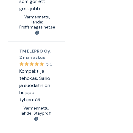
som gör ett
gott jobb
Varmennettu,
lähde:
Proffsmagasinet.se
TM ELEPRO Oy
,
2 marraskuu
5,0
Kompakti ja
tehokas. Säiliö
ja suodatin on
helppo
tyhjentää.
Varmennettu,
lähde: Staypro.fi