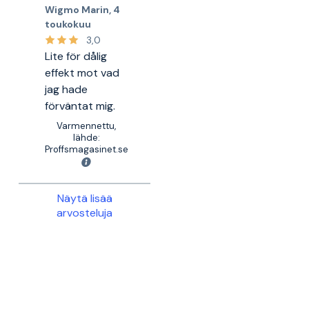
Wigmo Marin
,
4
toukokuu
3,0
Lite för dålig
effekt mot vad
jag hade
förväntat mig.
Varmennettu,
lähde:
Proffsmagasinet.se
Näytä lisää
arvosteluja