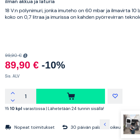
ilman akkua ja laturia
18 V:n pölynimuri, jonka imuteho on 60 mbar ja ilmavirta 10 l/
koko on 0,7 litraa ja imurissa on kahden pyörrevirran teknol
99,90 €
89,90 €
-10%
Sis. ALV
Yli
10 kpl
varastossa |
Lähetetään 24 tunnin sisällä!
Nopeat toimitukset
30 päivän palautusoikeus