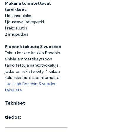
Mukana toimitettavat
tarvikkeet:
1 lattiasuulake
1 joustava jatkoputki
1 rakosuutin
2 imuputkea
Pidennä takuuta 3 vuoteen
Takuu koskee kaikkia Boschin
sinisiä ammattikäyttöön
tarkoitettuja sähkötyökaluja,
jotka on rekisteröity 4 viikon
kuluessa ostotapahtumasta.
Lue lisää Boschin 3 vuoden
takuusta.
Tekniset
tiedot: