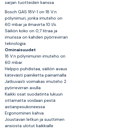
sarjan tuotteiden kanssa.
Bosch GAS 18V-1 on 18 V:n
pölynimuri, jonka imuteho on
60 mbar ja ilmavirta 10 l/s.
Säiliön koko on 0,7 litraa ja
imurissa on kahden pyörrevirran
teknologia.
Ominaisuudet
18 V:n pölynimuriin imuteho on
60 mbar.
Helppo puhdistaa, säiliön avaus
kätevästi painiketta painamalla
Jatkuvasti voimakas imuteho 2
pyörrevirran avulla
Kaikki osat suodatinta lukuun
ottamatta voidaan pestä
astianpesukoneessa
Ergonominen kahva
Joustavan letkun ja suuttimen
ansiosta ulotut kaikkialle