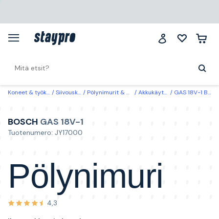
Koneet & työkalut
Siivouskoneet
Pölynimurit & märkäerottimet
Akkukäyttöiset pölynimurit
GAS 18V-1 Bosch Pölynimuri ilman akkua ja laturia
BOSCH
GAS 18V-1
Tuotenumero: JY17000
Pölynimuri
4,3