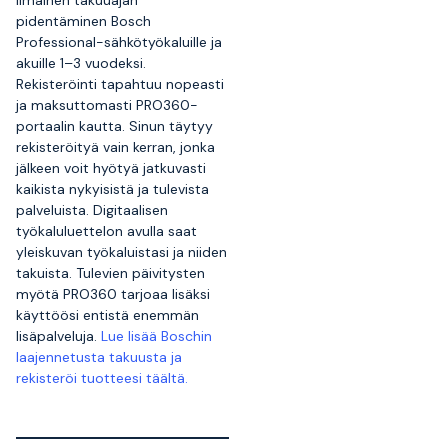
Ilmainen takuuajan
pidentäminen Bosch
Professional-sähkötyökaluille ja
akuille 1–3 vuodeksi.
Rekisteröinti tapahtuu nopeasti
ja maksuttomasti PRO360-
portaalin kautta. Sinun täytyy
rekisteröityä vain kerran, jonka
jälkeen voit hyötyä jatkuvasti
kaikista nykyisistä ja tulevista
palveluista. Digitaalisen
työkaluluettelon avulla saat
yleiskuvan työkaluistasi ja niiden
takuista. Tulevien päivitysten
myötä PRO360 tarjoaa lisäksi
käyttöösi entistä enemmän
lisäpalveluja.
Lue lisää Boschin
laajennetusta takuusta ja
rekisteröi tuotteesi täältä.