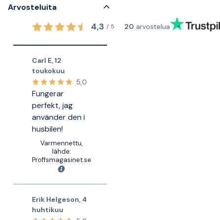
Arvosteluita
4,3
20
arvostelua
/
5
Carl E
,
12
toukokuu
5,0
Fungerar
perfekt, jag
använder den i
husbilen!
Varmennettu,
lähde:
Proffsmagasinet.se
Erik Helgeson
,
4
huhtikuu