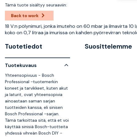
Tämä tuote sisältyy seuraaviin:
Back to work
18 V:n pölynimuri, jonka imuteho on 60 mbar ja ilmavirta 10 l/
koko on 0,7 litraa ja imurissa on kahden pyörrevirran teknol
Tuotetiedot
Suosittelemme
Tuotekuvaus
Yhteensopivuus - Bosch
Professional -tuotemerkin
koneet ja tarvikkeet, kuten akut
ja laturit, ovat yhteensopivia
ainoastaan saman sarjan
tuotteiden kanssa, eli sinisen
Bosch Professional -sarjan.
Tämä tarkoittaa sitä, että et voi
käyttää sinisiä Bosch-tuotteita
yhdessä vihreän Bosch DIY -