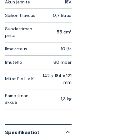
Akun jännite
18V
Säiliön tilavuus
0,7 litraa
Suodattimen
55 cm²
pinta
Ilmavirtaus
10 l/s
Imuteho
60 mbar
142 x 184 x 121
Mitat P x L x K
mm
Paino ilman
1,3 kg
akkua
Spesifikaatiot