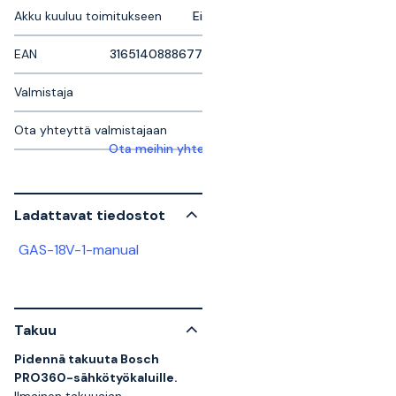
Akku kuuluu toimitukseen
Ei
EAN
3165140888677
Valmistaja
Ota yhteyttä valmistajaan
Ota meihin yhteyttä saadaksesi lisätietoja
Ladattavat tiedostot
GAS-18V-1-manual
Takuu
Pidennä takuuta Bosch
PRO360-sähkötyökaluille.