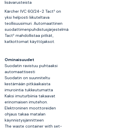
lisävarusteista
Kärcher IVC 60/24-2 Tact² on
yksi helposti liikuteltava
teollisuusimuri. Automaattinen
suodattimenpuhdistusjärjestelmä
Tact² mahdollistaa pitkät,
katkottomat käyttöjaksot.
Ominaisuudet
Suodatin ravistuu puhtaaksi
automaattisesti
Suodatin on suunniteltu
kestämään pitkäaikaista
imurointia tukkeutumatta
Kaksi imuturbiinia takaavat
erinomaisen imutehon.
Elektroninen moottoreiden
ohjaus takaa matalan
käynnistysjännitteen
The waste container with set-