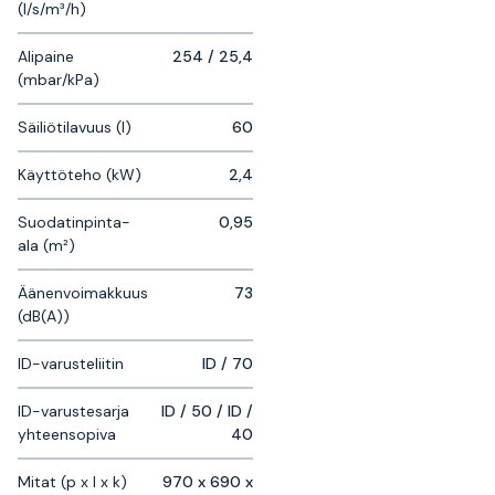
(l/s/m³/h)
Alipaine
254 / 25,4
(mbar/kPa)
Säiliötilavuus (l)
60
Käyttöteho (kW)
2,4
Suodatinpinta-
0,95
ala (m²)
Äänenvoimakkuus
73
(dB(A))
ID-varusteliitin
ID / 70
ID-varustesarja
ID / 50 / ID /
yhteensopiva
40
Mitat (p x l x k)
970 x 690 x