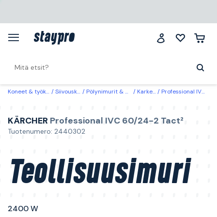
Koneet & työkalut
Siivouskoneet
Pölynimurit & märkäerottimet
Karkeapölynimurit
Professional IVC 60/24-2 Tact² Kärcher Teollisuusimuri 2400 W
KÄRCHER
Professional IVC 60/24-2 Tact²
Tuotenumero: 2440302
Teollisuusimuri
2400 W