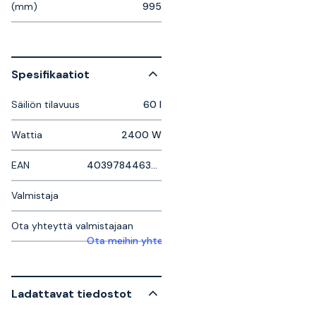
(mm)
995
Spesifikaatiot
Säiliön tilavuus
60 l
Wattia
2400 W
EAN
4039784463691
Valmistaja
Ota yhteyttä valmistajaan
Ota meihin yhteyttä saadaksesi lisätietoja
Ladattavat tiedostot