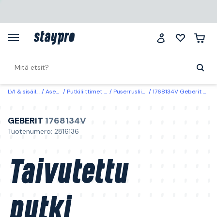
LVI & sisäilma
Asennus
Putkiliittimet & adapterit
Puserrusliittimet & -kulmat
1768134V Geberit Taivutettu putki 90°, 2 holkkia 22 x 22 mm
GEBERIT
1768134V
Tuotenumero: 2816136
Taivutettu
putki