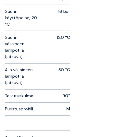
Suurin
16 bar
käyttöpaine, 20
°C
Suurin
120 °C
väliaineen
lämpötila
(jatkuva)
Alin väliaineen
-30 °C
lämpötila
(jatkuva)
Taivutuskulma
90°
Puristusprofiili
M