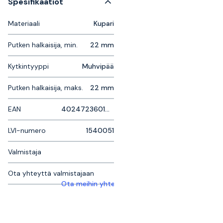
Spesifikaatiot
Materiaali
Kupari
Putken halkaisija, min.
22 mm
Kytkintyyppi
Muhvipää
Putken halkaisija, maks.
22 mm
EAN
4024723601043
LVI-numero
1540051
Valmistaja
Ota yhteyttä valmistajaan
Ota meihin yhteyttä saadaksesi lisätietoja