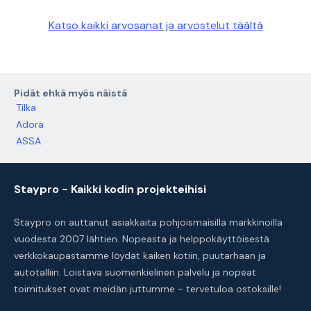
Katso kaikki arvosanat ja arvostelut täältä
Pidät ehkä myös näistä
Tilka
Adora
ASSA
Staypro - Kaikki kodin projekteihisi
Staypro on auttanut asiakkaita pohjoismaisilla markkinoilla
vuodesta 2007 lähtien. Nopeasta ja helppokäyttöisestä
verkkokaupastamme löydät kaiken kotiin, puutarhaan ja
autotalliin. Loistava suomenkielinen palvelu ja nopeat
toimitukset ovat meidän juttumme - tervetuloa ostoksille!