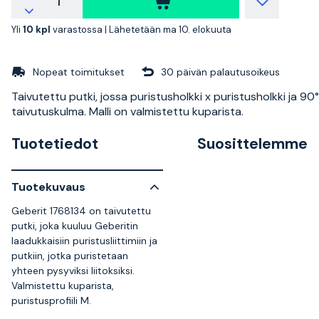
Yli
10 kpl
varastossa |
Lähetetään ma 10. elokuuta
Nopeat toimitukset
30 päivän palautusoikeus
Taivutettu putki, jossa puristusholkki x puristusholkki ja 90°
taivutuskulma. Malli on valmistettu kuparista.
Tuotetiedot
Suosittelemme
Tuotekuvaus
Geberit 1768134 on taivutettu
putki, joka kuuluu Geberitin
laadukkaisiin puristusliittimiin ja
putkiin, jotka puristetaan
yhteen pysyviksi liitoksiksi.
Valmistettu kuparista,
puristusprofiili M.