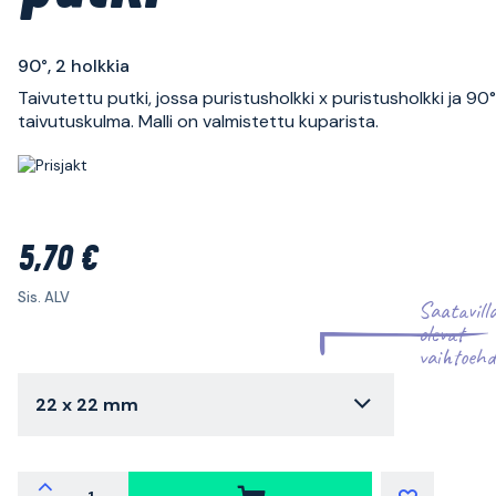
90°, 2 holkkia
Taivutettu putki, jossa puristusholkki x puristusholkki ja 90°
taivutuskulma. Malli on valmistettu kuparista.
5,70 €
Sis. ALV
Saatavill
olevat
vaihtoehd
22 x 22 mm