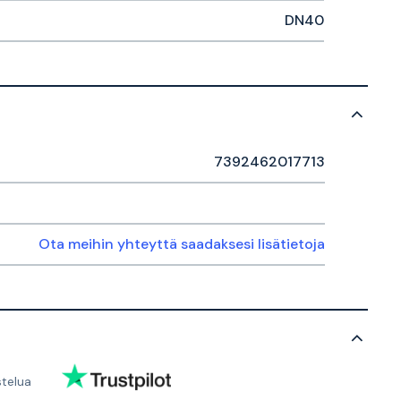
DN40
7392462017713
Ota meihin yhteyttä saadaksesi lisätietoja
stelua