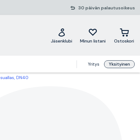
30 päivän palautusoikeus
Jäsenklubi
Minun listani
Ostoskori
Yritys
Yksityinen
pesuallas, DN40