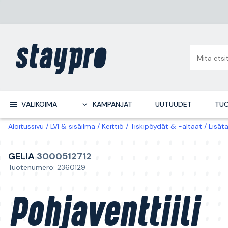
VALIKOIMA
KAMPANJAT
UUTUUDET
TUO
Aloitussivu
LVI & sisäilma
Keittiö
Tiskipöydät & -altaat
Lisäta
GELIA
3000512712
Tuotenumero: 2360129
Pohjaventtiili